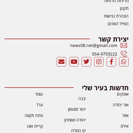
מדיניות פרטיות
תקנון
הצהרת נגישות
המייל האדום
יצירת קשר
news08.net@gmail.com
054-9759222
חדשות בעיר שלי
אופקים
עומר
יבנה
אור יהודה
ערד
יהוד מונוסון
אזור
פתח תקווה
יהודה ושומרון
אילת
קריית אונו
ים המלח