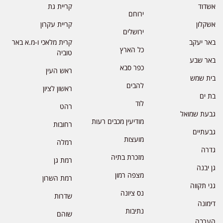
אשדוד
קריית גת
ירוחם
אשקלון
קריית עקרון
ירושלים
באר יעקב
קרית מלאכי ו-מ.א באר
כל הארץ
טוביה
באר שבע
כפר סבא
ראש העין
בית שמש
להבים
ראשון לציון
בת ים
לוד
רהט
גבעת שמואל
מודיעין מכבים רעות
רחובות
גבעתיים
מועצות
רמלה
גדרה
מזכרת בתיה
רמת גן
גן יבנה
מצפה רמון
רמת השרון
גני תקווה
נס ציונה
שדרות
דימונה
נתיבות
שוהם
הערבה