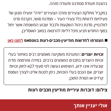
בהצגת תעודת סטודנט ותעודה מזהה.
במקביל מחלקת הצעירים ומרכז הצעירים "יודה" יפעילו מגוון של
פעילויות לרווחת כלל צעירי העיר – מסדנת סושי, הקרנת סרט
לוולנטיין, סדנת ניהול השקעות ולכבוד שבוע המשפחה אשר יחול
בסוף החודש תגיע מיכל דליות להרצאה בפאב האוסליבן.
◼️ הצטרפו לחדשות מודיעין-מכבים-רעות בווטסאפ
לחצו כאן
זכויות יוצרים:
המערכת משקיעה מאמצים רבים באיתור בעלי
זכויות היוצרים בתכנים המופצים ברבים. במידה ופורסמה מדיה
שבעליה אינו ידוע, השימוש נעשה לפי סעיף 27א לחוק זכויות
יוצרים. אם הנכם בעלי הזכויות, ניתן לפנות אלינו לצורך הוספת
קרדיט או הסרת התוכן.
צילום: דוברות עיריית מודיעין מכבים רעות
אולי יעניין אותך