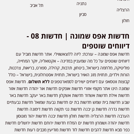
נתניה
תל אביב
הרצליה
סביון
חולון
חדשות אפס שמונה | חדשות 08 -
דיווחים שוטפים
חדשות אפס שמונה – עורכת: ליזה ללוצאשווילי. אתר חדשות מוביל עם
דיווחים שוטפים על כל מה שמעניין במדינה – אקטואליה, יוקר המחייה,
פוליטיקה, מלחמה בישראל, ביטחון, תרבות, קהילה, ספורט, בריאות, צרכנות,
הורות וילדים, תחזית מזג האויר בישראל, תחזית אסטרולוגית, בישראל – כולל
קבוצות ווטסאפ עם דיווחים ישירים לסמארטפונים
ללא תשלום
. חדשות אפס
שמונה הינו אתר מקומי אזורי חדשות אופקים חדשות אור יהודה חדשות אזור
חדשות אילת חדשות אשדוד חדשות אשקלון חדשות באר יעקב חדשות באר
שבע חדשות בית שמש חדשות בת ים חדשות גבעת שמואל חדשות גבעתיים
חדשות גדרה חדשות גן יבנה חדשות גני תקווה חדשות דימונה חדשות
הערבה חדשות הרצליה חדשות חולון חדשות יבנה חדשות יהוד מונוסון
חדשות יהודה ושומרון חדשות ים המלח חדשות ירוחם חדשות ירושלים חדשות
כפר סבא חדשות להבים חדשות לוד חדשות מודיעין מכבים רעות חדשות