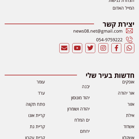
הצהרת נגישות
המייל האדום
יצירת קשר
news08.net@gmail.com
054-9759222
חדשות בעיר שלי
אופקים
עומר
יבנה
אור יהודה
ערד
יהוד מונוסון
אזור
פתח תקווה
יהודה ושומרון
אילת
קריית אונו
ים המלח
אשדוד
קריית גת
ירוחם
אשקלון
קריית עקרון