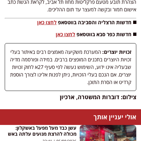
הצהרת תובע מטעם פרקליטות מחוז תל אביב, לקראת הגשת כתב
אישום חמור ובקשה למעצר עד תום ההליכים.
◼️ חדשות הרצליה והסביבה בווטסאפ
לחצו כאן
◼️ חדשות כפר סבא בווטסאפ
לחצו כאן
זכויות יוצרים:
המערכת משקיעה מאמצים רבים באיתור בעלי
זכויות היוצרים בתכנים המופצים ברבים. במידה ופורסמה מדיה
שבעליה אינו ידוע, השימוש נעשה לפי סעיף 27א לחוק זכויות
יוצרים. אם הנכם בעלי הזכויות, ניתן לפנות אלינו לצורך הוספת
קרדיט או הסרת התוכן.
צילום: דוברות המשטרה, ארכיון
אולי יעניין אותך
עשן כבד מעל מפעל באשקלון:
מכולה להרצת מנועים עלתה באש