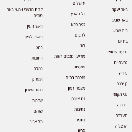
ירושלים
באר יעקב
קרית מלאכי ו-מ.א באר
כל הארץ
טוביה
באר שבע
כפר סבא
ראש העין
בית שמש
להבים
ראשון לציון
בת ים
לוד
רהט
גבעת שמואל
מודיעין מכבים רעות
רחובות
גבעתיים
מועצות
רמלה
גדרה
מזכרת בתיה
רמת גן
גן יבנה
מצפה רמון
רמת השרון
גני תקווה
נס ציונה
שדרות
דימונה
נתיבות
שוהם
הערבה
נתניה
תל אביב
הרצליה
סביון