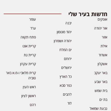
חדשות בעיר שלי
אופקים
עומר
יבנה
אור יהודה
ערד
יהוד מונוסון
אזור
פתח תקווה
יהודה ושומרון
אילת
קריית אונו
ים המלח
אשדוד
קריית גת
ירוחם
אשקלון
קריית עקרון
ירושלים
באר יעקב
קרית מלאכי ו-מ.א באר
כל הארץ
טוביה
באר שבע
כפר סבא
ראש העין
בית שמש
להבים
ראשון לציון
בת ים
לוד
רהט
גבעת שמואל