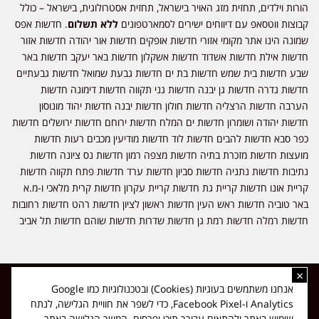
הורות וילדים, תחזית מזג האויר בישראל, תחזית אסטרולוגית, בישראל – כולל
קבוצות ווטסאפ עם דיווחים ישירים לסמארטפונים
ללא תשלום
. חדשות אפס
שמונה הינו אתר מקומי אזורי חדשות אופקים חדשות אור יהודה חדשות אזור
חדשות אילת חדשות אשדוד חדשות אשקלון חדשות באר יעקב חדשות באר
שבע חדשות בית שמש חדשות בת ים חדשות גבעת שמואל חדשות גבעתיים
חדשות גדרה חדשות גן יבנה חדשות גני תקווה חדשות דימונה חדשות
הערבה חדשות הרצליה חדשות חולון חדשות יבנה חדשות יהוד מונוסון
חדשות יהודה ושומרון חדשות ים המלח חדשות ירוחם חדשות ירושלים חדשות
כפר סבא חדשות להבים חדשות לוד חדשות מודיעין מכבים רעות חדשות
מועצות חדשות מזכרת בתיה חדשות מצפה רמון חדשות נס ציונה חדשות
נתיבות חדשות נתניה חדשות סביון חדשות ערד חדשות פתח תקווה חדשות
קריית אונו חדשות קריית גת חדשות קריית עקרון חדשות קרית מלאכי ו-מ.א
באר טוביה חדשות ראש העין חדשות ראשון לציון חדשות רהט חדשות רחובות
חדשות רמלה חדשות רמת גן חדשות שדרות חדשות שוהם חדשות תל אביב
×
כל הזכויות שמורות ל-ליזה ללוצאשווילי - חדשות אפס שמונה - דיווחים בזמן
אנחנו משתמשים בעוגיות (Cookies) ובטכנולוגיות כמו Google
אמת, נוסד בשנת 2019 | טל' לפרסומים 054-9759222 מייל מערכת
Analytics ו-Facebook Pixel, כדי לשפר את חוויית הגלישה, לנתח
news08.net@gmail.com
שימוש באתר ולהתאים עבורך תוכן ופרסום. המשך הגלישה באתר