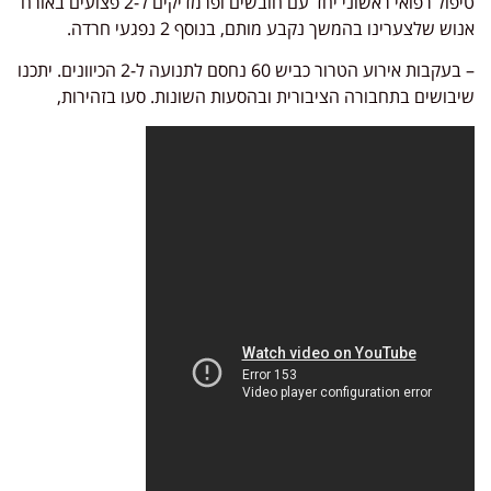
טיפול רפואי ראשוני יחד עם חובשים ופרמדיקים ל-2 פצועים באורח
אנוש שלצערינו בהמשך נקבע מותם, בנוסף 2 נפגעי חרדה.
– בעקבות אירוע הטרור כביש 60 נחסם לתנועה ל-2 הכיוונים. יתכנו
שיבושים בתחבורה הציבורית ובהסעות השונות. סעו בזהירות,