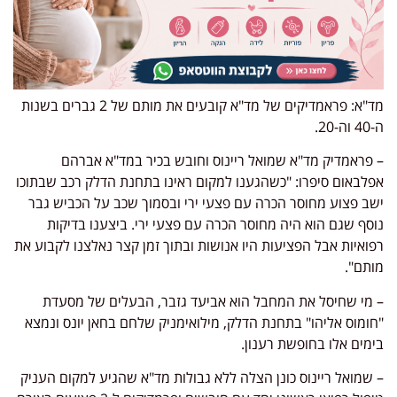
מד"א: פראמדיקים של מד"א קובעים את מותם של 2 גברים בשנות
ה-40 וה-20.
– פראמדיק מד"א שמואל ריינוס וחובש בכיר במד"א אברהם
אפלבאום סיפרו: "כשהגענו למקום ראינו בתחנת הדלק רכב שבתוכו
ישב פצוע מחוסר הכרה עם פצעי ירי ובסמוך שכב על הכביש גבר
נוסף שגם הוא היה מחוסר הכרה עם פצעי ירי. ביצענו בדיקות
רפואיות אבל הפציעות היו אנושות ובתוך זמן קצר נאלצנו לקבוע את
מותם".
– מי שחיסל את המחבל הוא אביעד גזבר, הבעלים של מסעדת
"חומוס אליהו" בתחנת הדלק, מילואימניק שלחם בחאן יונס ונמצא
בימים אלו בחופשת רענון.
– שמואל ריינוס כונן הצלה ללא גבולות מד"א שהגיע למקום העניק