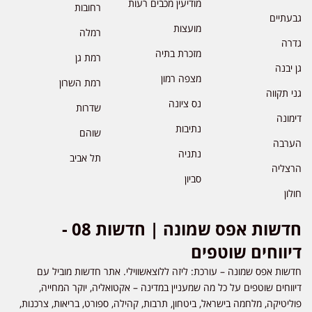
מודיעין מכבים רעות
רחובות
גבעתיים
מועצות
רמלה
גדרה
מזכרת בתיה
רמת גן
גן יבנה
מצפה רמון
רמת השרון
גני תקווה
נס ציונה
שדרות
דימונה
נתיבות
שוהם
הערבה
נתניה
תל אביב
הרצליה
סביון
חולון
חדשות אפס שמונה | חדשות 08 -
דיווחים שוטפים
חדשות אפס שמונה – עורכת: ליזה ללוצאשווילי. אתר חדשות מוביל עם
דיווחים שוטפים על כל מה שמעניין במדינה – אקטואליה, יוקר המחייה,
פוליטיקה, מלחמה בישראל, ביטחון, תרבות, קהילה, ספורט, בריאות, צרכנות,