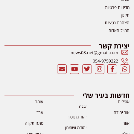
מדיניות פרטיות
תקנון
הצהרת נגישות
המייל האדום
יצירת קשר
news08.net@gmail.com
054-9759222
חדשות בעיר שלי
אופקים
עומר
יבנה
אור יהודה
ערד
יהוד מונוסון
אזור
פתח תקווה
יהודה ושומרון
אילת
קריית אונו