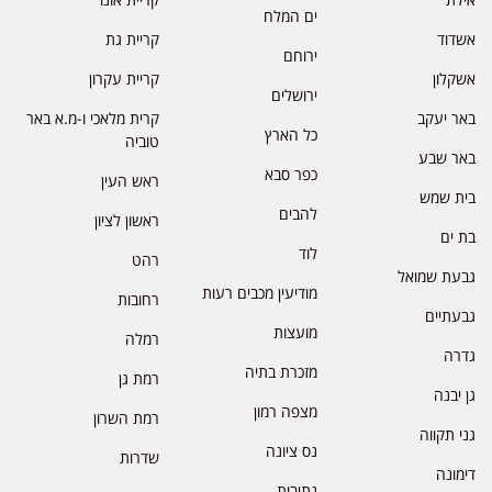
ים המלח
אשדוד
קריית גת
ירוחם
אשקלון
קריית עקרון
ירושלים
באר יעקב
קרית מלאכי ו-מ.א באר
כל הארץ
טוביה
באר שבע
כפר סבא
ראש העין
בית שמש
להבים
ראשון לציון
בת ים
לוד
רהט
גבעת שמואל
מודיעין מכבים רעות
רחובות
גבעתיים
מועצות
רמלה
גדרה
מזכרת בתיה
רמת גן
גן יבנה
מצפה רמון
רמת השרון
גני תקווה
נס ציונה
שדרות
דימונה
נתיבות