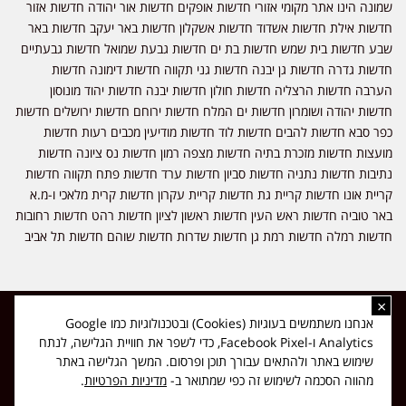
שמונה הינו אתר מקומי אזורי חדשות אופקים חדשות אור יהודה חדשות אזור
חדשות אילת חדשות אשדוד חדשות אשקלון חדשות באר יעקב חדשות באר
שבע חדשות בית שמש חדשות בת ים חדשות גבעת שמואל חדשות גבעתיים
חדשות גדרה חדשות גן יבנה חדשות גני תקווה חדשות דימונה חדשות
הערבה חדשות הרצליה חדשות חולון חדשות יבנה חדשות יהוד מונוסון
חדשות יהודה ושומרון חדשות ים המלח חדשות ירוחם חדשות ירושלים חדשות
כפר סבא חדשות להבים חדשות לוד חדשות מודיעין מכבים רעות חדשות
מועצות חדשות מזכרת בתיה חדשות מצפה רמון חדשות נס ציונה חדשות
נתיבות חדשות נתניה חדשות סביון חדשות ערד חדשות פתח תקווה חדשות
קריית אונו חדשות קריית גת חדשות קריית עקרון חדשות קרית מלאכי ו-מ.א
באר טוביה חדשות ראש העין חדשות ראשון לציון חדשות רהט חדשות רחובות
חדשות רמלה חדשות רמת גן חדשות שדרות חדשות שוהם חדשות תל אביב
×
כל הזכויות שמורות ל-ליזה ללוצאשווילי - חדשות אפס שמונה - דיווחים בזמן
אנחנו משתמשים בעוגיות (Cookies) ובטכנולוגיות כמו Google
אמת, נוסד בשנת 2019 | טל' לפרסומים 054-9759222 מייל מערכת
Analytics ו-Facebook Pixel, כדי לשפר את חוויית הגלישה, לנתח
news08.net@gmail.com
שימוש באתר ולהתאים עבורך תוכן ופרסום. המשך הגלישה באתר
❤
Made with
by
DIGITA
מהווה הסכמה לשימוש זה כפי שמתואר ב-
מדיניות הפרטיות
.