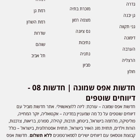
גדרה
מזכרת בתיה
רמת גן
גן יבנה
מצפה רמון
רמת השרון
גני תקווה
נס ציונה
שדרות
דימונה
נתיבות
שוהם
הערבה
נתניה
תל אביב
הרצליה
סביון
חולון
חדשות אפס שמונה | חדשות 08 -
דיווחים שוטפים
חדשות אפס שמונה – עורכת: ליזה ללוצאשווילי. אתר חדשות מוביל עם
דיווחים שוטפים על כל מה שמעניין במדינה – אקטואליה, יוקר המחייה,
פוליטיקה, מלחמה בישראל, ביטחון, תרבות, קהילה, ספורט, בריאות, צרכנות,
הורות וילדים, תחזית מזג האויר בישראל, תחזית אסטרולוגית, בישראל – כולל
קבוצות ווטסאפ עם דיווחים ישירים לסמארטפונים
ללא תשלום
. חדשות אפס