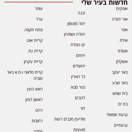
חדשות בעיר שלי
אופקים
עומר
יבנה
אור יהודה
ערד
יהוד מונוסון
אזור
פתח תקווה
יהודה ושומרון
אילת
קריית אונו
ים המלח
אשדוד
קריית גת
ירוחם
אשקלון
קריית עקרון
ירושלים
באר יעקב
קרית מלאכי ו-מ.א באר
כל הארץ
טוביה
באר שבע
כפר סבא
ראש העין
בית שמש
להבים
ראשון לציון
בת ים
לוד
רהט
גבעת שמואל
מודיעין מכבים רעות
רחובות
גבעתיים
מועצות
רמלה