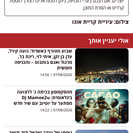
יוצרים. אם הנכם בעלי הזכויות, ניתן לפנות אלינו לצורך הוספת
קרדיט או הסרת התוכן.
צילום: עיריית קריית אונו
אולי יעניין אותך
שבוע מטורף באשדוד: נועה קירל,
עדן בן זקן, איתי לוי, רינת בר,
מרגול ואגם בוחבוט – והכניסה
חופשית
14:56
07/08/2026
מהסקסופון בכיתה ג' לרצועה
בינלאומית: DJ Mamee2u
מסתער על יוטיוב עם שיר חדש
14:22
07/08/2026
גופתו של יעקב ישראל ידיד תושב