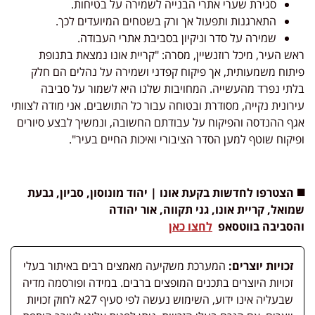
סגירת שערי אתרי הבנייה לשמירה על בטיחות.
התארגנות ותפעול אך ורק בשטחים המיועדים לכך.
שמירה על סדר וניקיון בסביבת אתרי העבודה.
ראש העיר, מיכל רוזנשיין, מסרה: "קריית אונו נמצאת בתנופת
פיתוח משמעותית, אך פיקוח קפדני ושמירה על נהלים הם חלק
בלתי נפרד מהעשייה. המחויבות שלנו היא לשמור על סביבה
עירונית נקייה, מסודרת ובטוחה עבור כל התושבים. אני מודה לצוותי
אגף ההנדסה והפיקוח על עבודתם החשובה, ונמשיך לבצע סיורים
ופיקוח שוטף למען הסדר הציבורי ואיכות החיים בעיר".
◼️ הצטרפו לחדשות
בקעת אונו | יהוד מונוסון, סביון, גבעת
שמואל, קריית אונו, גני תקווה, אור יהודה
והסביבה
בווטסאפ
לחצו כאן
זכויות יוצרים:
המערכת משקיעה מאמצים רבים באיתור בעלי
זכויות היוצרים בתכנים המופצים ברבים. במידה ופורסמה מדיה
שבעליה אינו ידוע, השימוש נעשה לפי סעיף 27א לחוק זכויות