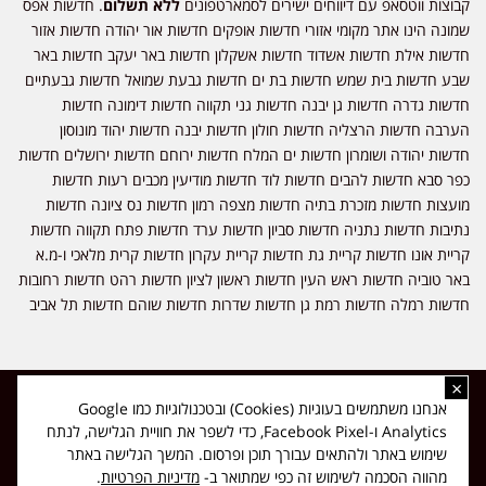
קבוצות ווטסאפ עם דיווחים ישירים לסמארטפונים
ללא תשלום
. חדשות אפס
שמונה הינו אתר מקומי אזורי חדשות אופקים חדשות אור יהודה חדשות אזור
חדשות אילת חדשות אשדוד חדשות אשקלון חדשות באר יעקב חדשות באר
שבע חדשות בית שמש חדשות בת ים חדשות גבעת שמואל חדשות גבעתיים
חדשות גדרה חדשות גן יבנה חדשות גני תקווה חדשות דימונה חדשות
הערבה חדשות הרצליה חדשות חולון חדשות יבנה חדשות יהוד מונוסון
חדשות יהודה ושומרון חדשות ים המלח חדשות ירוחם חדשות ירושלים חדשות
כפר סבא חדשות להבים חדשות לוד חדשות מודיעין מכבים רעות חדשות
מועצות חדשות מזכרת בתיה חדשות מצפה רמון חדשות נס ציונה חדשות
נתיבות חדשות נתניה חדשות סביון חדשות ערד חדשות פתח תקווה חדשות
קריית אונו חדשות קריית גת חדשות קריית עקרון חדשות קרית מלאכי ו-מ.א
באר טוביה חדשות ראש העין חדשות ראשון לציון חדשות רהט חדשות רחובות
חדשות רמלה חדשות רמת גן חדשות שדרות חדשות שוהם חדשות תל אביב
×
כל הזכויות שמורות ל-ליזה ללוצאשווילי - חדשות אפס שמונה - דיווחים בזמן
אנחנו משתמשים בעוגיות (Cookies) ובטכנולוגיות כמו Google
אמת, נוסד בשנת 2019 | טל' לפרסומים 054-9759222 מייל מערכת
Analytics ו-Facebook Pixel, כדי לשפר את חוויית הגלישה, לנתח
news08.net@gmail.com
שימוש באתר ולהתאים עבורך תוכן ופרסום. המשך הגלישה באתר
❤
Made with
by
DIGITA
מהווה הסכמה לשימוש זה כפי שמתואר ב-
מדיניות הפרטיות
.