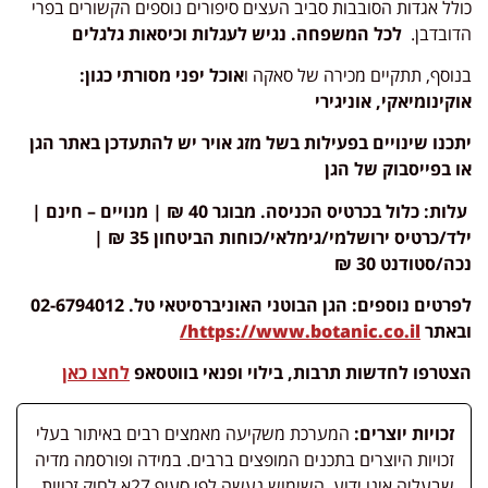
כולל אגדות הסובבות סביב העצים סיפורים נוספים הקשורים בפרי
הדובדבן.
לכל המשפחה. נגיש לעגלות וכיסאות גלגלים
בנוסף, תתקיים מכירה של סאקה ו
אוכל יפני מסורתי כגון:
אוקינומיאקי, אוניגירי
יתכנו שינויים בפעילות בשל מזג אויר יש להתעדכן באתר הגן
או בפייסבוק של הגן
עלות: כלול בכרטיס הכניסה. מבוגר 40 ₪ | מנויים – חינם |
ילד/כרטיס ירושלמי/גימלאי/כוחות הביטחון 35 ₪ |
נכה/סטודנט 30 ₪
לפרטים נוספים: הגן הבוטני האוניברסיטאי טל. 02-6794012
ובאתר
https://www.botanic.co.il/
הצטרפו לחדשות תרבות, בילוי ופנאי בווטסאפ
לחצו כאן
זכויות יוצרים:
המערכת משקיעה מאמצים רבים באיתור בעלי
זכויות היוצרים בתכנים המופצים ברבים. במידה ופורסמה מדיה
שבעליה אינו ידוע, השימוש נעשה לפי סעיף 27א לחוק זכויות