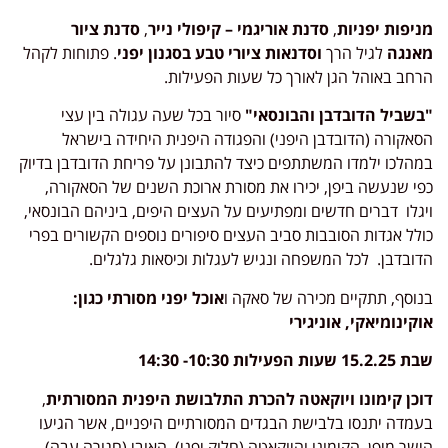
מניפות יפניות
,
סדנת אוריגמי – קיפולי נייר
,
סדנת ציור
מאנגה
לגיל הרך
וסדנאות ציורי טבע בסגנון יפני
. פתוחות לקהל
הרחב באוהל הגן לאורך כל שעות הפעילות.
"בשביל הדובדבן והבונסאי"
סיור בכל שעה עגולה בין עצי
הסאקורה (הדובדבן היפני) והפגודה היפנית היחידה בישראל
במהלכו ילמדו המשתתפים כיצד להתבונן על פריחת הדובדבן בדיוק
כפי שנעשה ביפן, יכירו את מסורת ארוכת השנים של הסאקורה,
ויגלו דברים חדשים ומפתיעים על העצים היפים, ביניהם הבונסאי,
כולל אגדות הסובבות סביב העצים סיפורים נוספים הקשורים בפרי
הדובדבן. לכל המשפחה ונגיש לעגלות וכיסאות גלגלים.
בנוסף, תתקיים מכירה של סאקה ו
אוכל יפני מסורתי כגון:
אוקינומיאקי, אוניגירי
שבת 15.2.25 שעות הפעילות 10:30- 14:30
דוכן קימונו ויוקאטה להכרת התלבושת היפנית המסורתית
,
בעמדה יתנסו בלבישת הבגדים המסורתיים היפניים, אשר הגיעו
הישר מיפן, הקימונו והיוקאטה (חלוק יפני), האובי (חגורה עבה)