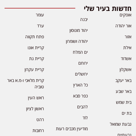
חדשות בעיר שלי
אופקים
עומר
יבנה
אור יהודה
ערד
יהוד מונוסון
אזור
פתח תקווה
יהודה ושומרון
אילת
קריית אונו
ים המלח
אשדוד
קריית גת
ירוחם
אשקלון
קריית עקרון
ירושלים
באר יעקב
קרית מלאכי ו-מ.א באר
כל הארץ
טוביה
באר שבע
כפר סבא
ראש העין
בית שמש
להבים
ראשון לציון
בת ים
לוד
רהט
גבעת שמואל
מודיעין מכבים רעות
רחובות
גבעתיים