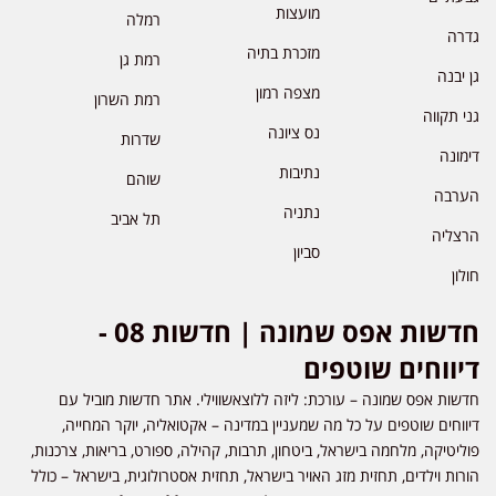
מועצות
רמלה
גדרה
מזכרת בתיה
רמת גן
גן יבנה
מצפה רמון
רמת השרון
גני תקווה
נס ציונה
שדרות
דימונה
נתיבות
שוהם
הערבה
נתניה
תל אביב
הרצליה
סביון
חולון
חדשות אפס שמונה | חדשות 08 -
דיווחים שוטפים
חדשות אפס שמונה – עורכת: ליזה ללוצאשווילי. אתר חדשות מוביל עם
דיווחים שוטפים על כל מה שמעניין במדינה – אקטואליה, יוקר המחייה,
פוליטיקה, מלחמה בישראל, ביטחון, תרבות, קהילה, ספורט, בריאות, צרכנות,
הורות וילדים, תחזית מזג האויר בישראל, תחזית אסטרולוגית, בישראל – כולל