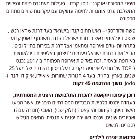
היפני המסורתי או קנג`יטסו. קנדו – פעילות מאתגרת פיזית ונפשית
המשלבת ערכי אומנויות לחימה עמוקים עם עקרונות פיזיים מתחום
הספורט.
פשה וולודרסקי – ראש תחום קנדו בישראל בעל דרגת 6 דאן רנשי,
שופט בינלאומי וראש נבחרת ישראל בקנדו. משתתף באופן קבוע
בתחרויות עולם ואירופה ומתאמן אצל דרגות בכירות בחו"ל וביפן.
הוביל את נבחרת ישראל פעמיים לניצחון באליפויות בינלאומיות
באירופה ובאסיה. זכה באליפות אירופה הפתוחה ב 2017 נכנס
ל TOP של מובילי אירופה בקנדו. בעל ניסיון בהדרכה של מעל 25
שנים, בארץ ובחו"ל, בעל 4 חגורות שחורות: איאיידו, אייקידו, קנדו ו-
Jodo
משך ההדגמה 45 דקות
דוכן קימונו ויוקאטה להכרת התלבושת היפנית המסורתית
,
בעמדה יתנסו בלבישת הבגדים המסורתיים היפניים, אשר הגיעו
הישר מיפן, הקימונו והיוקאטה (חלוק יפני), האובי (חגורה עבה)
ואביזרים שונים, ויכנסו לאווירה יפנית אותנטית. מתאים מגיל 6
לגברים ולנשים.
סדנאות יצירה לילדים