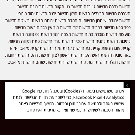
חדשות גדרה חדשות גן יבנה חדשות גני תקווה חדשות דימונה חדשות
הערבה חדשות הרצליה חדשות חולון חדשות יבנה חדשות יהוד מונוסון
חדשות יהודה ושומרון חדשות ים המלח חדשות ירוחם חדשות ירושלים חדשות
כפר סבא חדשות להבים חדשות לוד חדשות מודיעין מכבים רעות חדשות
מועצות חדשות מזכרת בתיה חדשות מצפה רמון חדשות נס ציונה חדשות
נתיבות חדשות נתניה חדשות סביון חדשות ערד חדשות פתח תקווה חדשות
קריית אונו חדשות קריית גת חדשות קריית עקרון חדשות קרית מלאכי ו-מ.א
באר טוביה חדשות ראש העין חדשות ראשון לציון חדשות רהט חדשות רחובות
חדשות רמלה חדשות רמת גן חדשות שדרות חדשות שוהם חדשות תל אביב
×
כל הזכויות שמורות ל-ליזה ללוצאשווילי - חדשות אפס שמונה - דיווחים בזמן
אנחנו משתמשים בעוגיות (Cookies) ובטכנולוגיות כמו Google
אמת, נוסד בשנת 2019 | טל' לפרסומים 054-9759222 מייל מערכת
Analytics ו-Facebook Pixel, כדי לשפר את חוויית הגלישה, לנתח
news08.net@gmail.com
שימוש באתר ולהתאים עבורך תוכן ופרסום. המשך הגלישה באתר
❤
Made with
by
DIGITA
מהווה הסכמה לשימוש זה כפי שמתואר ב-
מדיניות הפרטיות
.