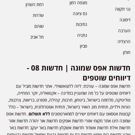
מצפה רמון
רמת השרון
גני תקווה
נס ציונה
שדרות
דימונה
נתיבות
שוהם
הערבה
נתניה
תל אביב
הרצליה
סביון
חולון
חדשות אפס שמונה | חדשות 08 -
דיווחים שוטפים
חדשות אפס שמונה – עורכת: ליזה ללוצאשווילי. אתר חדשות מוביל עם
דיווחים שוטפים על כל מה שמעניין במדינה – אקטואליה, יוקר המחייה,
פוליטיקה, מלחמה בישראל, ביטחון, תרבות, קהילה, ספורט, בריאות, צרכנות,
הורות וילדים, תחזית מזג האויר בישראל, תחזית אסטרולוגית, בישראל – כולל
קבוצות ווטסאפ עם דיווחים ישירים לסמארטפונים
ללא תשלום
. חדשות אפס
שמונה הינו אתר מקומי אזורי חדשות אופקים חדשות אור יהודה חדשות אזור
חדשות אילת חדשות אשדוד חדשות אשקלון חדשות באר יעקב חדשות באר
שבע חדשות בית שמש חדשות בת ים חדשות גבעת שמואל חדשות גבעתיים