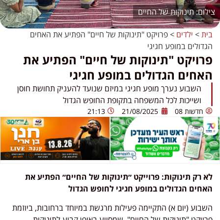
תינוקות של החיים
בית
>
ילדים
>
פרויקט "תינוקות של חיים" הפתיע את האחים
הגדולים במופע חגיגי
פרויקט "תינוקות של חיים" הפתיע את
האחים הגדולים במופע חגיגי
השבוע נערך מופע חגיגי במיזם שנועד להעניק תחושת חוסן
ושייכות לכל המשפחה בתקופת החופש הגדול
חדשות 08
21/08/2025
21:13
לא רק תינוקות: פרוייקט ״תינוקות של החיים״ הפתיע את
האחים הגדולים במופע חגיגי לחופש הגדול
השבוע (יום א) התקיימה פעילות מרגשת במיוחד ברחובות, ביוזמת
פרויקט "תינוקות של החיים", שמסייע באופן קבוע לתינוקות