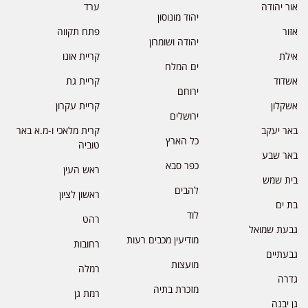
אור יהודה
ערד
יהוד מונוסון
אזור
פתח תקווה
יהודה ושומרון
אילת
קריית אונו
ים המלח
אשדוד
קריית גת
ירוחם
אשקלון
קריית עקרון
ירושלים
באר יעקב
קרית מלאכי ו-מ.א באר
כל הארץ
טוביה
באר שבע
כפר סבא
ראש העין
בית שמש
להבים
ראשון לציון
בת ים
לוד
רהט
גבעת שמואל
מודיעין מכבים רעות
רחובות
גבעתיים
מועצות
רמלה
גדרה
מזכרת בתיה
רמת גן
גן יבנה