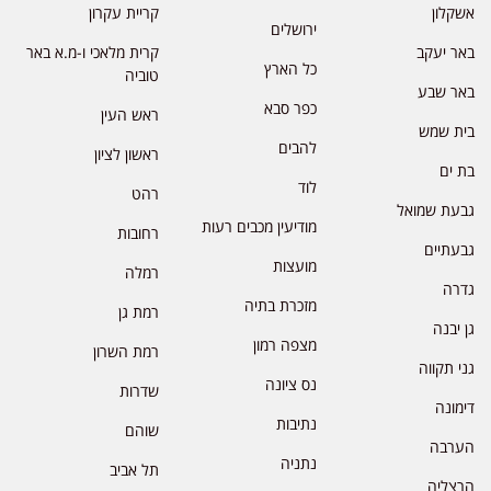
אשקלון
קריית עקרון
ירושלים
באר יעקב
קרית מלאכי ו-מ.א באר
כל הארץ
טוביה
באר שבע
כפר סבא
ראש העין
בית שמש
להבים
ראשון לציון
בת ים
לוד
רהט
גבעת שמואל
מודיעין מכבים רעות
רחובות
גבעתיים
מועצות
רמלה
גדרה
מזכרת בתיה
רמת גן
גן יבנה
מצפה רמון
רמת השרון
גני תקווה
נס ציונה
שדרות
דימונה
נתיבות
שוהם
הערבה
נתניה
תל אביב
הרצליה