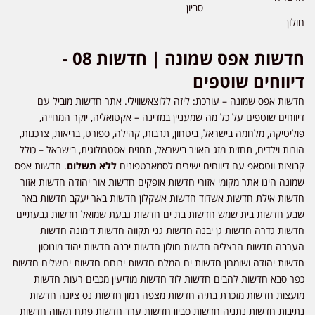
סביון
חולון
חדשות אפס שמונה | חדשות 08 -
דיווחים שוטפים
חדשות אפס שמונה – עורכת: ליזה ללוצאשווילי. אתר חדשות מוביל עם
דיווחים שוטפים על כל מה שמעניין במדינה – אקטואליה, יוקר המחייה,
פוליטיקה, מלחמה בישראל, ביטחון, תרבות, קהילה, ספורט, בריאות, צרכנות,
הורות וילדים, תחזית מזג האויר בישראל, תחזית אסטרולוגית, בישראל – כולל
קבוצות ווטסאפ עם דיווחים ישירים לסמארטפונים
ללא תשלום
. חדשות אפס
שמונה הינו אתר מקומי אזורי חדשות אופקים חדשות אור יהודה חדשות אזור
חדשות אילת חדשות אשדוד חדשות אשקלון חדשות באר יעקב חדשות באר
שבע חדשות בית שמש חדשות בת ים חדשות גבעת שמואל חדשות גבעתיים
חדשות גדרה חדשות גן יבנה חדשות גני תקווה חדשות דימונה חדשות
הערבה חדשות הרצליה חדשות חולון חדשות יבנה חדשות יהוד מונוסון
חדשות יהודה ושומרון חדשות ים המלח חדשות ירוחם חדשות ירושלים חדשות
כפר סבא חדשות להבים חדשות לוד חדשות מודיעין מכבים רעות חדשות
מועצות חדשות מזכרת בתיה חדשות מצפה רמון חדשות נס ציונה חדשות
נתיבות חדשות נתניה חדשות סביון חדשות ערד חדשות פתח תקווה חדשות