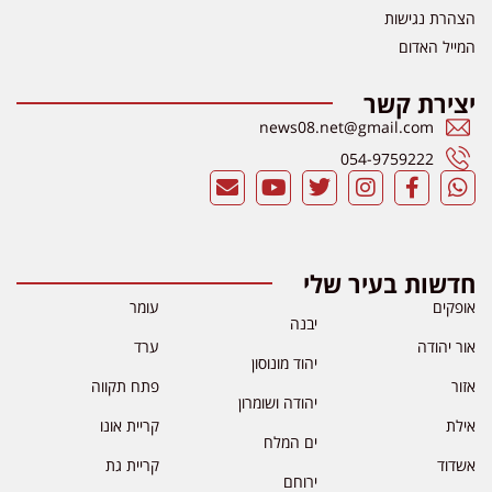
הצהרת נגישות
המייל האדום
יצירת קשר
news08.net@gmail.com
054-9759222
חדשות בעיר שלי
אופקים
עומר
יבנה
אור יהודה
ערד
יהוד מונוסון
אזור
פתח תקווה
יהודה ושומרון
אילת
קריית אונו
ים המלח
אשדוד
קריית גת
ירוחם