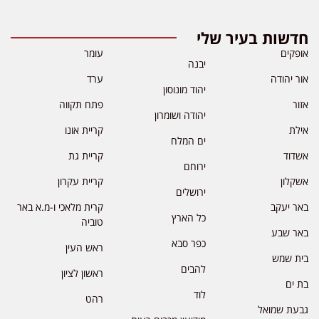
חדשות בעיר שלי
אופקים
עומר
יבנה
אור יהודה
ערד
יהוד מונוסון
אזור
פתח תקווה
יהודה ושומרון
אילת
קריית אונו
ים המלח
אשדוד
קריית גת
ירוחם
אשקלון
קריית עקרון
ירושלים
באר יעקב
קרית מלאכי ו-מ.א באר
כל הארץ
טוביה
באר שבע
כפר סבא
ראש העין
בית שמש
להבים
ראשון לציון
בת ים
לוד
רהט
גבעת שמואל