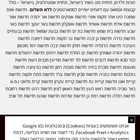
הורות וילדים, תחזית מזג האויר בישראל, תחזית אסטרולוגית, בישראל – כולל
קבוצות ווטסאפ עם דיווחים ישירים לסמארטפונים
ללא תשלום
. חדשות אפס
שמונה הינו אתר מקומי אזורי חדשות אופקים חדשות אור יהודה חדשות אזור
חדשות אילת חדשות אשדוד חדשות אשקלון חדשות באר יעקב חדשות באר
שבע חדשות בית שמש חדשות בת ים חדשות גבעת שמואל חדשות גבעתיים
חדשות גדרה חדשות גן יבנה חדשות גני תקווה חדשות דימונה חדשות
הערבה חדשות הרצליה חדשות חולון חדשות יבנה חדשות יהוד מונוסון
חדשות יהודה ושומרון חדשות ים המלח חדשות ירוחם חדשות ירושלים חדשות
כפר סבא חדשות להבים חדשות לוד חדשות מודיעין מכבים רעות חדשות
מועצות חדשות מזכרת בתיה חדשות מצפה רמון חדשות נס ציונה חדשות
נתיבות חדשות נתניה חדשות סביון חדשות ערד חדשות פתח תקווה חדשות
קריית אונו חדשות קריית גת חדשות קריית עקרון חדשות קרית מלאכי ו-מ.א
באר טוביה חדשות ראש העין חדשות ראשון לציון חדשות רהט חדשות רחובות
חדשות רמלה חדשות רמת גן חדשות שדרות חדשות שוהם חדשות תל אביב
×
כל הזכויות שמורות ל-ליזה ללוצאשווילי - חדשות אפס שמונה - דיווחים בזמן
אנחנו משתמשים בעוגיות (Cookies) ובטכנולוגיות כמו Google
אמת, נוסד בשנת 2019 | טל' לפרסומים 054-9759222 מייל מערכת
Analytics ו-Facebook Pixel, כדי לשפר את חוויית הגלישה, לנתח
news08.net@gmail.com
שימוש באתר ולהתאים עבורך תוכן ופרסום. המשך הגלישה באתר
❤
Made with
by
DIGITA