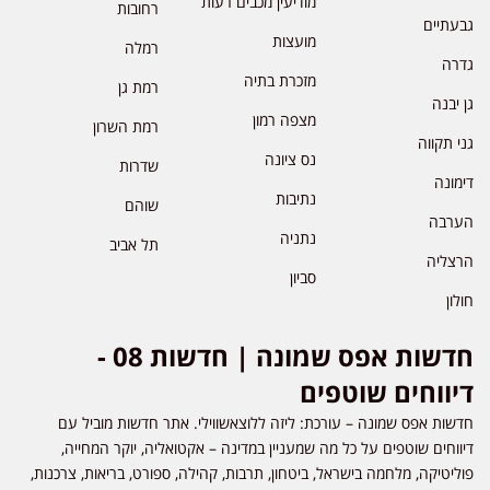
מודיעין מכבים רעות
רחובות
גבעתיים
מועצות
רמלה
גדרה
מזכרת בתיה
רמת גן
גן יבנה
מצפה רמון
רמת השרון
גני תקווה
נס ציונה
שדרות
דימונה
נתיבות
שוהם
הערבה
נתניה
תל אביב
הרצליה
סביון
חולון
חדשות אפס שמונה | חדשות 08 -
דיווחים שוטפים
חדשות אפס שמונה – עורכת: ליזה ללוצאשווילי. אתר חדשות מוביל עם
דיווחים שוטפים על כל מה שמעניין במדינה – אקטואליה, יוקר המחייה,
פוליטיקה, מלחמה בישראל, ביטחון, תרבות, קהילה, ספורט, בריאות, צרכנות,