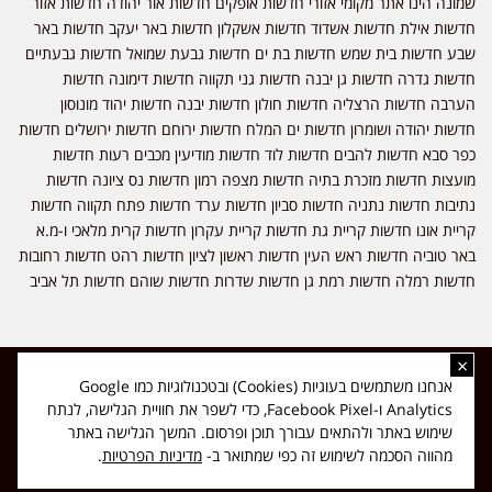
שמונה הינו אתר מקומי אזורי חדשות אופקים חדשות אור יהודה חדשות אזור
חדשות אילת חדשות אשדוד חדשות אשקלון חדשות באר יעקב חדשות באר
שבע חדשות בית שמש חדשות בת ים חדשות גבעת שמואל חדשות גבעתיים
חדשות גדרה חדשות גן יבנה חדשות גני תקווה חדשות דימונה חדשות
הערבה חדשות הרצליה חדשות חולון חדשות יבנה חדשות יהוד מונוסון
חדשות יהודה ושומרון חדשות ים המלח חדשות ירוחם חדשות ירושלים חדשות
כפר סבא חדשות להבים חדשות לוד חדשות מודיעין מכבים רעות חדשות
מועצות חדשות מזכרת בתיה חדשות מצפה רמון חדשות נס ציונה חדשות
נתיבות חדשות נתניה חדשות סביון חדשות ערד חדשות פתח תקווה חדשות
קריית אונו חדשות קריית גת חדשות קריית עקרון חדשות קרית מלאכי ו-מ.א
באר טוביה חדשות ראש העין חדשות ראשון לציון חדשות רהט חדשות רחובות
חדשות רמלה חדשות רמת גן חדשות שדרות חדשות שוהם חדשות תל אביב
×
כל הזכויות שמורות ל-ליזה ללוצאשווילי - חדשות אפס שמונה - דיווחים בזמן
אנחנו משתמשים בעוגיות (Cookies) ובטכנולוגיות כמו Google
אמת, נוסד בשנת 2019 | טל' לפרסומים 054-9759222 מייל מערכת
Analytics ו-Facebook Pixel, כדי לשפר את חוויית הגלישה, לנתח
news08.net@gmail.com
שימוש באתר ולהתאים עבורך תוכן ופרסום. המשך הגלישה באתר
❤
Made with
by
DIGITA
מהווה הסכמה לשימוש זה כפי שמתואר ב-
מדיניות הפרטיות
.