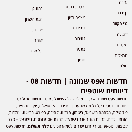
גדרה
מזכרת בתיה
רמת גן
גן יבנה
מצפה רמון
רמת השרון
גני תקווה
נס ציונה
שדרות
דימונה
נתיבות
שוהם
הערבה
נתניה
תל אביב
הרצליה
סביון
חולון
חדשות אפס שמונה | חדשות 08 -
דיווחים שוטפים
חדשות אפס שמונה – עורכת: ליזה ללוצאשווילי. אתר חדשות מוביל עם
דיווחים שוטפים על כל מה שמעניין במדינה – אקטואליה, יוקר המחייה,
פוליטיקה, מלחמה בישראל, ביטחון, תרבות, קהילה, ספורט, בריאות, צרכנות,
הורות וילדים, תחזית מזג האויר בישראל, תחזית אסטרולוגית, בישראל – כולל
קבוצות ווטסאפ עם דיווחים ישירים לסמארטפונים
ללא תשלום
. חדשות אפס