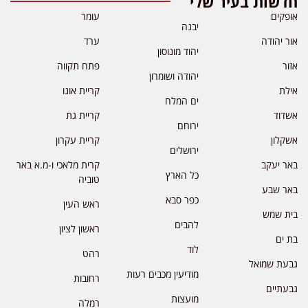
חדשות בעיר שלי
אופקים
עומר
יבנה
אור יהודה
ערד
יהוד מונוסון
אזור
פתח תקווה
יהודה ושומרון
אילת
קריית אונו
ים המלח
אשדוד
קריית גת
ירוחם
אשקלון
קריית עקרון
ירושלים
באר יעקב
קרית מלאכי ו-מ.א באר
כל הארץ
טוביה
באר שבע
כפר סבא
ראש העין
בית שמש
להבים
ראשון לציון
בת ים
לוד
רהט
גבעת שמואל
מודיעין מכבים רעות
רחובות
גבעתיים
מועצות
רמלה