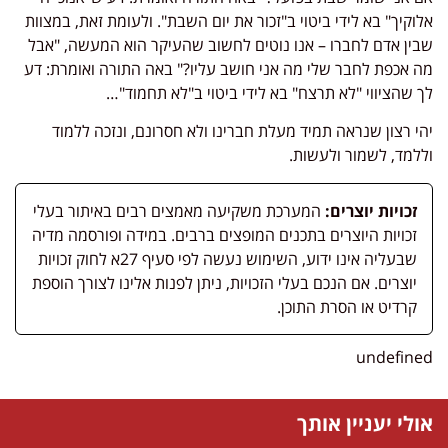
אלוקיך" בא לידי ביטוי ב"זכור את יום השבת". ולעומת זאת, במצוות
שבין אדם לחברו – אנו נוטים לחשוב שהעיקר הוא המעשה, "אבל
מה אכפת לחבר שלי מה אני חושב עליו?" באה התורה ואומרת: דע
לך שהציווי "לא תרצח" בא לידי ביטוי ב"לא תחמוד"…
יהי רצון שנראה תמיד מעלת חברינו ולא חסרונם, ונזכה ללמוד
וללמד, לשמור ולעשות.
זכויות יוצרים:
המערכת משקיעה מאמצים רבים באיתור בעלי
זכויות היוצרים בתכנים המופצים ברבים. במידה ופורסמה מדיה
שבעליה אינו ידוע, השימוש נעשה לפי סעיף 27א לחוק זכויות
יוצרים. אם הנכם בעלי הזכויות, ניתן לפנות אלינו לצורך הוספת
קרדיט או הסרת התוכן.
undefined
אולי יעניין אותך