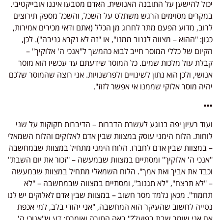
יכול להישען על התובנה האנושית. האדם מטבעו איננו אובייקטיבי.
במקרים מסוימים הרגש משתלט על השכל, והשכל מספק תירוצים
לרוב, מדוע הפעם מתר לחרוג מן הכלל (אתם ודאי מכירים אמירות,
כגון: "ההוא – מצווה לגנוב ממנו", או "זה לא נקרא גניבה"). לכן,
הקיום של כללי המוסר חייב לבוא כהמשך ל"אנכי ה' אלוקיך" –
קבלת עול מלכות שמים. כל המוסר שידעתם עד עכשיו הוא מוסר
אנושי, ולכן הוא נתון לשינויים ולפרשנויות. אני רוצה שהמוסר שלכם
יהיה מוסר אלוקי שממנו אי אפשר לזוז".
▪▪▪
ועוד רעיון יפה בנוגע לעשרת הדברות – הדיברות חקוקות על שני
לוחות. הלוח הימני עוסק במצוות שבין אדם לאלוקים והלוח השמאלי
– במצוות שבין אדם לחברו. הלוח הימני מתחיל במצוות שבמחשבה
"אנכי ה' אלוקיך" ומסתיים במצוות שבמעשה – "זכור את יום השבת"
וכבד את אביך ואת אמך". הלוח השמאלי מתחיל במצוות שבמעשה
– "לא תרצח", "לא תגנוב", ומסתיים במצווה שבמחשבה – "לא
תחמוד". מכאן נלמד מסר חשוב – במצוות שבין אדם לאלוקים יש לנו
נטייה לחשוב שהעיקר הוא המחשבה, "אני יהודי בלב, למי אכפת
אם אני שומר שבת בפועל?" באה התורה ואומרת: דע ש"אנוכי ה'