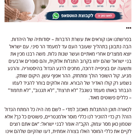
▪▪▪
בפרשתנו אנו קוראים את עשרת הדברות – יסודותיה של היהדות.
הבה נתבונן בתהליך שעובר העם עד למעמד הר סיני. עם ישראל
יוצא ממצרים אחרי מאתיים ועשר שנות גלות. משה רבנו מכין את
בני ישראל שהם יחוו בקרוב התגלות אלוקית, והם סופרים ארבעים
ותשעה יום בציפייה דרוכה, מחכים לרגע הגדול בהיסטוריה. והרגע
מגיע. קול השופר הולך ומתחזק. ההר אפוף עשן. היקום שותק.
נשמע רק קולו האדיר של הבורא. ומה אלוקים בוחר להגיד לעמו
הנבחר באותו מעמד נשגב? "לא תרצח", "לא תגנוב", "לא תחמוד"
– כללים פשוטים מאוד.
לכאורה תוכן ההתגלות מאכזב למדי – לשם מה היה כל המתח הגדול
הזה? רק כדי להזכיר לנו כללי מוסר אלמנטריים, פשוטים כל כך? אלא
שטמון כאן מסר עמוק. הקב"ה אומר לבני ישראל: "אם אתם רוצים
לקיים את כללי המוסר האלו בצורה אמתית, דעו שהקיום שלהם אינו