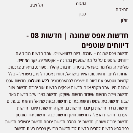
נתניה
תל אביב
הרצליה
סביון
חולון
חדשות אפס שמונה | חדשות 08 -
דיווחים שוטפים
חדשות אפס שמונה – עורכת: ליזה ללוצאשווילי. אתר חדשות מוביל עם
דיווחים שוטפים על כל מה שמעניין במדינה – אקטואליה, יוקר המחייה,
פוליטיקה, מלחמה בישראל, ביטחון, תרבות, קהילה, ספורט, בריאות, צרכנות,
הורות וילדים, תחזית מזג האויר בישראל, תחזית אסטרולוגית, בישראל – כולל
קבוצות ווטסאפ עם דיווחים ישירים לסמארטפונים
ללא תשלום
. חדשות אפס
שמונה הינו אתר מקומי אזורי חדשות אופקים חדשות אור יהודה חדשות אזור
חדשות אילת חדשות אשדוד חדשות אשקלון חדשות באר יעקב חדשות באר
שבע חדשות בית שמש חדשות בת ים חדשות גבעת שמואל חדשות גבעתיים
חדשות גדרה חדשות גן יבנה חדשות גני תקווה חדשות דימונה חדשות
הערבה חדשות הרצליה חדשות חולון חדשות יבנה חדשות יהוד מונוסון
חדשות יהודה ושומרון חדשות ים המלח חדשות ירוחם חדשות ירושלים חדשות
כפר סבא חדשות להבים חדשות לוד חדשות מודיעין מכבים רעות חדשות