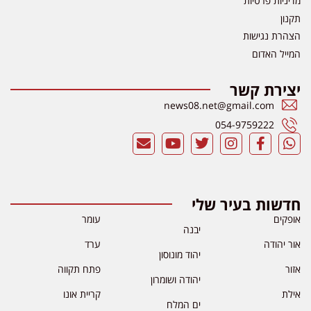
מדיניות פרטיות
תקנון
הצהרת נגישות
המייל האדום
יצירת קשר
news08.net@gmail.com
054-9759222
חדשות בעיר שלי
אופקים
עומר
יבנה
אור יהודה
ערד
יהוד מונוסון
אזור
פתח תקווה
יהודה ושומרון
אילת
קריית אונו
ים המלח