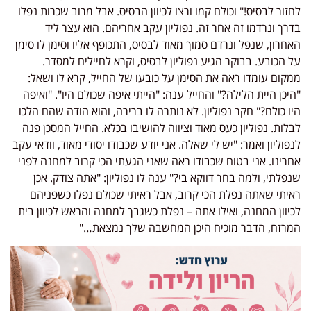
לחזור לבסיס!" וכולם קמו ורצו לכיוון הבסיס. אבל מרוב שכרות נפלו
בדרך ונרדמו זה אחר זה. נפוליון עקב אחריהם. הוא עצר ליד
האחרון, שנפל ונרדם סמוך מאוד לבסיס, התכופף אליו וסימן לו סימן
על הכובע. בבוקר הגיע נפוליון לבסיס, וקרא לחיילים למסדר.
ממקום עומדו ראה את הסימן על כובעו של החייל, קרא לו ושאל:
"היכן היית הלילה?" והחייל ענה: "הייתי איפה שכולם היו". "ואיפה
היו כולם?" חקר נפוליון. לא נותרה לו ברירה, והוא הודה שהם הלכו
לבלות. נפוליון כעס מאוד וציווה להושיבו בכלא. החייל המסכן פנה
לנפוליון ואמר: "יש לי שאלה. אני יודע שכבודו יסודי מאוד, וודאי עקב
אחרינו. אני בטוח שכבודו ראה שאני הגעתי הכי קרוב למחנה לפני
שנפלתי, ולמה בחר דווקא בי?" ענה לו נפוליון: "אתה צודק. אכן
ראיתי שאתה נפלת הכי קרוב, אבל ראיתי שכולם נפלו כשפניהם
לכיוון המחנה, ואילו אתה – נפלת כשגבך למחנה והראש לכיוון בית
המרזח, הדבר מוכיח היכן המחשבה שלך נמצאת…"