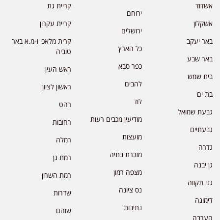
אשדוד
קריית גת
ירוחם
אשקלון
קריית עקרון
ירושלים
באר יעקב
קרית מלאכי ו-מ.א באר
כל הארץ
טוביה
באר שבע
כפר סבא
ראש העין
בית שמש
להבים
ראשון לציון
בת ים
לוד
רהט
גבעת שמואל
מודיעין מכבים רעות
רחובות
גבעתיים
מועצות
רמלה
גדרה
מזכרת בתיה
רמת גן
גן יבנה
מצפה רמון
רמת השרון
גני תקווה
נס ציונה
שדרות
דימונה
נתיבות
שוהם
הערבה