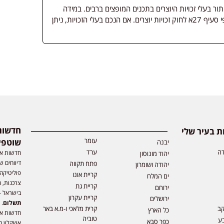
 בעלי זכויות היוצרים בתכנים המופצים ברבים. במידה
ופורסמה מדיה שבעליה אינו ידוע, השימוש נעשה לפי סעיף 27א לחוק זכויות יוצרים. אם הנכם בעלי הזכויות, ניתן
 בעיר שלי
עומר
שוטפי
יבנה
דה
ערד
חדשות אפ
יהוד מונוסון
דיווחים ש
פתח תקווה
יהודה ושומרון
פוליטיקה,
קריית אונו
ים המלח
צרכנות, ה
קריית גת
ירוחם
בישראל –
קריית עקרון
ירושלים
תשלום
. 
קב
קרית מלאכי ו-מ.א באר
כל הארץ
חדשות או
טוביה
ע
כפר סבא
אשקלון ח