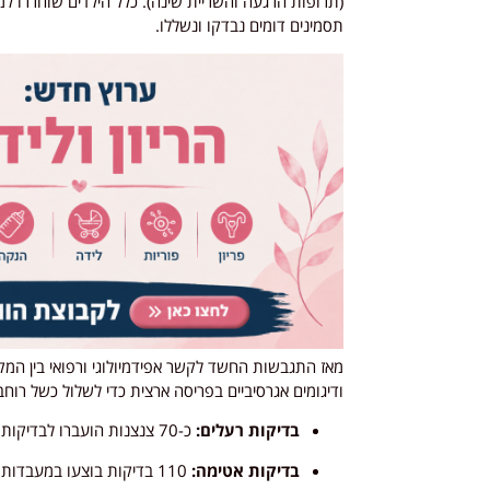
(תרופות הרגעה והשריית שינה). כלל הילדים שוחררו ל
תסמינים דומים נבדקו ונשללו.
מאז התגבשות החשד לקשר אפידמיולוגי ורפואי בין המק
ודיגומים אגרסיביים בפריסה ארצית כדי לשלול כשל רוח
בדיקות רעלים:
כ-70 צנצנות הועברו לבדיקות טוקסיקולוגיות מקיפות.
בדיקות אטימה:
110 בדיקות בוצעו במעבדות ייעודיות לבדיקת ואקום תקין באריזות.