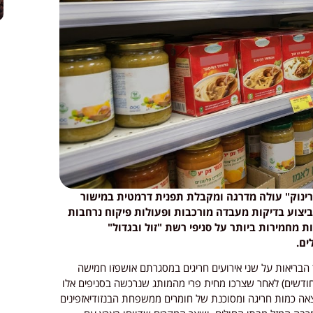
ינוק" עולה מדרגה ומקבלת תפנית דרמטית במישור
ביצוע בדיקות מעבדה מורכבות ופעולות פיקוח נרחבות
 מחמירות ביותר על סניפי רשת "זול ובגדול"
בריאות על שני אירועים חריגים במסגרתם אושפזו חמישה
דים (בני 3 חודשים ו-10 חודשים, ובני 3 חודשים ו-9 חודשים) לאחר שצרכו מחית פרי מהמותג שנרכשה בסניפים אלו
צאה כמות חריגה ומסוכנת של חומרים ממשפחת הבנזודיאזפינים