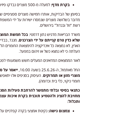
בקרת מדף:
למעלה מ-500 מוצרים נבדקו פיזית בנקודות המכירה השונות לתקינות האריזה המקורית.
בסיומן של הבדיקות, אותרו חמישה מוצרים ספציפיים ש
מדובר בשלושה מוצרים שנמסרו ישירות על ידי המשפחות
רשת "זול ובגדול" בירושלים.
משרד הבריאות מדגיש נתון דרמטי:
בכל חמשת המוצרי
שלא כדין טרם קנייתם על ידי הצרכנים.
מנגד, בבדיק
הארץ, לא נמצאה כל אינדיקציה להימצאות החומרים הללו
העלתה כי לא נמצא כשל או זיהום במפעל.
לאור הממצאים המדאיגים המעלים חשש משמעותי לפגיעה
החל מאתמול, ה-25.6.26 בשעה 16:00,
מוצרי מזון או תמרוקים
. העיסוק בסניפים אלו יתאפשר
חומרי ניקוי, כלי בית וכדומה).
כתנאי בסיסי ובלתי מתפשר להרחבת פעילות הסני
מחויבת להציג ולהטמיע תוכנית בקרת איכות עצמ
ותכלול:
צמצום גישה:
נקיטת אמצעי בקרה קפדניים על 