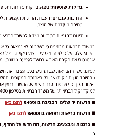
בדיקות שוטפות:
ביצוע בדיקות סדירות ותכופ
הדרכות עובדים:
העברת הדרכות מקצועיות לעוב
פתיחה מוקדמת של מוצר.
דיווח דחוף:
חובת דיווח מיידית למשרד הבריאות
במשרד הבריאות מבהירים כי בשלב זה לא נמצאה כל אינד
והיבוא שלו, ועל כן לא הוחלט על ביצוע ריקול גורף ל
אינטנסיבי את חקירת האירוע בחשד לפגיעה מכוונת, ומש
לסיום, משרד הבריאות שב ומדגיש בפני הציבור את ח
(ובמיוחד מזון תינוקות) אך ורק באריזתם המקורית, המל
ואקום תקין וכי לא נפגם טרם השימוש. המשרד מזמין את 
למוקד "קול הבריאות" של משרד הבריאות בטלפון 5400*.
◼️ חדשות ירושלים והסביבה בווטסאפ
לחצו כאן
◼️ חדשות בריאות ורפואה בווטסאפ
לחצו כאן
◼️ צרכנות ומבצעים: חדשות, מה חדש על המדף, 