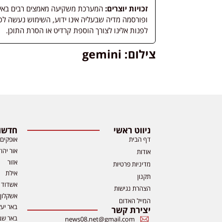
זכויות יוצרים:
המערכת משקיעה מאמצים רבים באיתור
לפנות אלינו לצורך הוספת קרדיט או הסרת התוכן.
צילום: gemini
ניווט ראשי
חדשות
דף הבית
אופקים
אור יהו
אודות
אזור
מדיניות פרטיות
אילת
תקנון
אשדוד
הצהרת נגישות
אשקלון
המייל האדום
באר יע
יצירת קשר
באר שב
news08.net@gmail.com