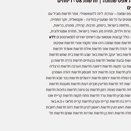
חדשות אפס שמונה | חדשות 08 - דיווחים
ם
ס שמונה – עורכת: ליזה ללוצאשווילי. אתר חדשות מוביל עם
וטפים על כל מה שמעניין במדינה – אקטואליה, יוקר המחייה,
 מלחמה בישראל, ביטחון, תרבות, קהילה, ספורט, בריאות,
ורות וילדים, תחזית מזג האויר בישראל, תחזית אסטרולוגית,
 כולל קבוצות ווטסאפ עם דיווחים ישירים לסמארטפונים
ללא
חדשות אפס שמונה הינו אתר מקומי אזורי חדשות אופקים
ר יהודה חדשות אזור חדשות אילת חדשות אשדוד חדשות
דשות באר יעקב חדשות באר שבע חדשות בית שמש חדשות
שות גבעת שמואל חדשות גבעתיים חדשות גדרה חדשות גן
ות גני תקווה חדשות דימונה חדשות הערבה חדשות הרצליה
ון חדשות יבנה חדשות יהוד מונוסון חדשות יהודה ושומרון
 המלח חדשות ירוחם חדשות ירושלים חדשות כפר סבא חדשות
שות לוד חדשות מודיעין מכבים רעות חדשות מועצות חדשות
יה חדשות מצפה רמון חדשות נס ציונה חדשות נתיבות חדשות
שות סביון חדשות ערד חדשות פתח תקווה חדשות קריית אונו
יית גת חדשות קריית עקרון חדשות קרית מלאכי ו-מ.א באר
שות ראש העין חדשות ראשון לציון חדשות רהט חדשות רחובות
לה חדשות רמת גן חדשות שדרות חדשות שוהם חדשות תל