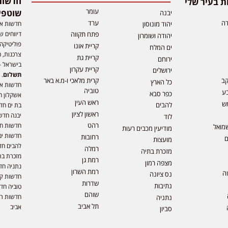
 בעיר שלי
עומר
שוטפי
יבנה
דה
ערד
חדשות אפ
יהוד מונוסון
דיווחים ש
פתח תקווה
יהודה ושומרון
פוליטיקה,
קריית אונו
ים המלח
צרכנות, ה
קריית גת
ירוחם
בישראל –
קריית עקרון
ירושלים
תשלום
. 
קב
קרית מלאכי ו-מ.א באר
כל הארץ
חדשות או
טוביה
ע
כפר סבא
אשקלון ח
ראש העין
ש
להבים
בת ים חד
ראשון לציון
יבנה חדש
לוד
רהט
חדשות חול
מואל
מודיעין מכבים רעות
חדשות ים
רחובות
ם
מועצות
להבים חד
רמלה
מזכרת בתיה
מזכרת בת
רמת גן
מצפה רמון
נתניה חד
רמת השרון
וה
נס ציונה
חדשות קר
שדרות
נתיבות
טוביה חד
שוהם
חדשות רמ
נתניה
תל אביב
אביב
סביון