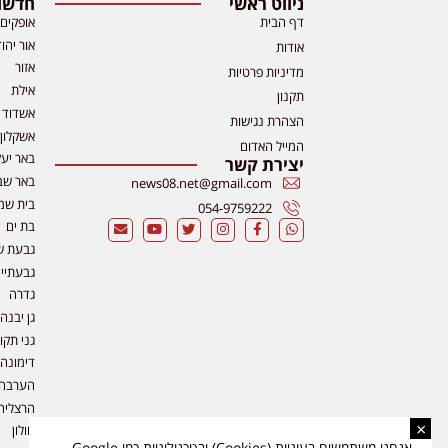
ניווט ראשי
חדשות
דף הבית
אופקים
אור יהו
אודות
אזור
מדיניות פרטיות
אילת
תקנון
אשדוד
הצהרת נגישות
אשקלון
המייל האדום
באר יע
יצירת קשר
באר שב
news08.net@gmail.com
בית שמ
054-9759222
בת ים
גבעת ש
גבעתיי
גדרה
גן יבנה
גני תקו
דימונה
הערבה
הרצליה
×
חולון
אנחנו משתמשים בעוגיות (Cookies) ובטכנולוגיות כמו Google