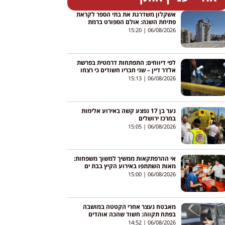
אשקלון משדרגת את בתי הספר לקראת
פתיחת השנה: אולם הספורט ברמת
כרמים עובר שיפוץ מקיף
15:20
06/08/2026
לפי דיווחים: התפתחות דרמטית בפרשת
אלדר דיין – שני חבריו חשודים כי רצחו
אותו והסתירו את גופתו
15:13
06/08/2026
נער בן 17 נפצע קשה באירוע אלימות
במרכז ירושלים
15:05
06/08/2026
אי ההרפתקאות ממשיך למשוך משפחות:
מאות השתתפו באירוע הקיץ בבת ים
15:00
06/08/2026
מאבטח נעצר אחרי הקטטה במושבה
בפתח תקווה: חשוד שהכה אוהדים
במוט, מעצרו הוארך
14:52
06/08/2026