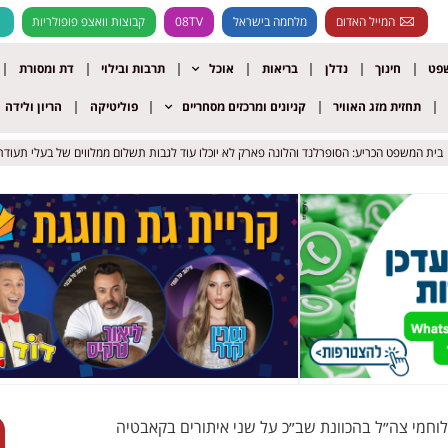
המייל האדום
מלחמה בישראל
08TV
קבוצות וואצפ פופולריות
שפט
חינוך
נדלן
בריאות
אוכל
תרבות ובילוי
דת ומסורת
תחזית מזג האוויר
קניונים ומרכזים מסחריים
פוליטיקה
הריון ולידה
 המשפט הכריע: הסופרלנד והלונה פארק לא יוכלו עוד לגבות תשלום ממלווים של בעלי תעודת פטו
 המשפט הכריע: הסופרלנד והלונה פארק לא יוכלו עוד לגבות תשלום ממלווים של בעלי תעודת פטו
וחמי צה״ל בהכוונת שב״כ על שני איתורים בקאבטיה