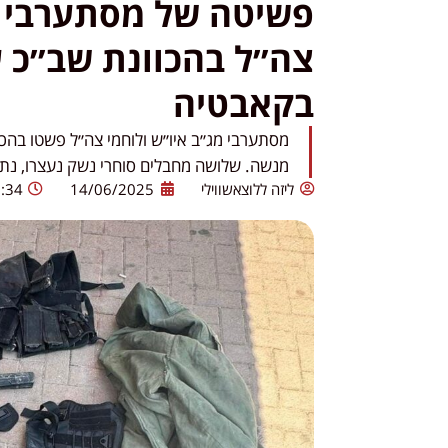
פשיטה של מסתערבי מ
צה״ל בהכוונת שב״כ ע
בקאבטיה
מסתערבי מג״ב איו״ש ולוחמי צה״ל פשטו בהכ
מנשה. שלושה מחבלים סוחרי נשק נעצרו, נתפ
ליזה ללוצאשווילי
14/06/2025
:34