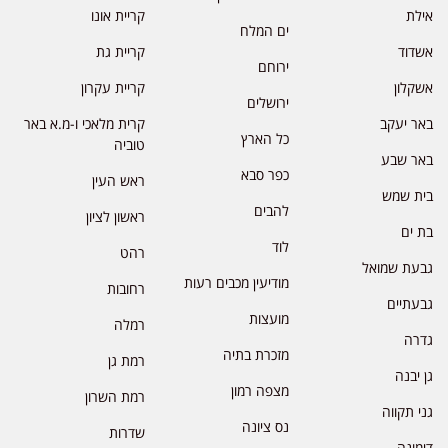
אילת
קריית אונו
ים המלח
אשדוד
קריית גת
ירוחם
אשקלון
קריית עקרון
ירושלים
באר יעקב
קרית מלאכי ו-מ.א באר
כל הארץ
טוביה
באר שבע
כפר סבא
ראש העין
בית שמש
להבים
ראשון לציון
בת ים
לוד
רהט
גבעת שמואל
מודיעין מכבים רעות
רחובות
גבעתיים
מועצות
רמלה
גדרה
מזכרת בתיה
רמת גן
גן יבנה
מצפה רמון
רמת השרון
גני תקווה
נס ציונה
שדרות
דימונה