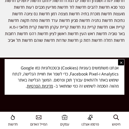
חדשות יהודה ושומרון חדשות ים המלח חדשות ירוחם חדשות ירושלים חדשות
כפר סבא חדשות להבים חדשות לוד חדשות מודיעין מכבים רעות חדשות
מועצות חדשות מזכרת בתיה חדשות מצפה רמון חדשות נס ציונה חדשות
נתיבות חדשות נתניה חדשות סביון חדשות ערד חדשות פתח תקווה חדשות
קריית אונו חדשות קריית גת חדשות קריית עקרון חדשות קרית מלאכי ו-מ.א
באר טוביה חדשות ראש העין חדשות ראשון לציון חדשות רהט חדשות רחובות
חדשות רמלה חדשות רמת גן חדשות שדרות חדשות שוהם חדשות תל אביב
×
כל הזכויות שמורות ל-ליזה ללוצאשווילי - חדשות אפס שמונה - דיווחים בזמן
אנחנו משתמשים בעוגיות (Cookies) ובטכנולוגיות כמו Google
אמת, נוסד בשנת 2019 | טל' לפרסומים 054-9759222 מייל מערכת
Analytics ו-Facebook Pixel, כדי לשפר את חוויית הגלישה, לנתח
news08.net@gmail.com
שימוש באתר ולהתאים עבורך תוכן ופרסום. המשך הגלישה באתר
❤
Made with
by
DIGITA
מהווה הסכמה לשימוש זה כפי שמתואר ב-
מדיניות הפרטיות
.
חיפוש
פרסמו אצלנו
עסקים
המייל האדום
חדשות