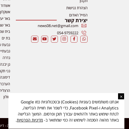
תקנון
אשדוד
הצהרת נגישות
אשקלון
המייל האדום
באר יע
יצירת קשר
באר שב
news08.net@gmail.com
בית שמ
054-9759222
בת ים
גבעת ש
גבעתיי
גדרה
גן יבנה
גני תקו
דימונה
הערבה
הרצליה
×
חולון
אנחנו משתמשים בעוגיות (Cookies) ובטכנולוגיות כמו Google
Analytics ו-Facebook Pixel, כדי לשפר את חוויית הגלישה,
לנתח שימוש באתר ולהתאים עבורך תוכן ופרסום. המשך הגלישה
באתר מהווה הסכמה לשימוש זה כפי שמתואר ב-
מדיניות הפרטיות
.
כל הזכויות שמורות ל-ליזה ללוצאשווילי - חדשות אפס שמונה - דיווחים בזמן אמת, נוסד בשנת 2019