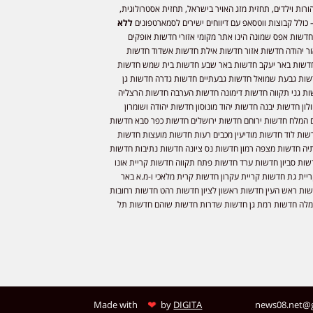
ורות וילדים, תחזית מזג האויר בישראל, תחזית אסטרולוגית,
 כולל קבוצות ווטסאפ עם דיווחים ישירים לסמארטפונים
ללא
חדשות אפס שמונה הינו אתר מקומי אזורי חדשות אופקים
ר יהודה חדשות אזור חדשות אילת חדשות אשדוד חדשות
דשות באר יעקב חדשות באר שבע חדשות בית שמש חדשות
שות גבעת שמואל חדשות גבעתיים חדשות גדרה חדשות גן
ות גני תקווה חדשות דימונה חדשות הערבה חדשות הרצליה
ון חדשות יבנה חדשות יהוד מונוסון חדשות יהודה ושומרון
 המלח חדשות ירוחם חדשות ירושלים חדשות כפר סבא חדשות
שות לוד חדשות מודיעין מכבים רעות חדשות מועצות חדשות
יה חדשות מצפה רמון חדשות נס ציונה חדשות נתיבות חדשות
שות סביון חדשות ערד חדשות פתח תקווה חדשות קריית אונו
יית גת חדשות קריית עקרון חדשות קרית מלאכי ו-מ.א באר
שות ראש העין חדשות ראשון לציון חדשות רהט חדשות רחובות
לה חדשות רמת גן חדשות שדרות חדשות שוהם חדשות תל
❤
Made with
by
DIGITA
news08.net@