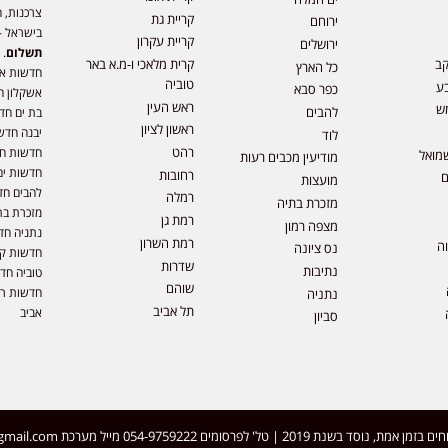
צרכנות, ה
קריית גת
ירוחם
בישראל –
קריית עקרון
ירושלים
תשלום
. 
קב
קרית מלאכי ו-מ.א באר
כל הארץ
חדשות או
טוביה
ע
כפר סבא
אשקלון ח
ראש העין
ש
להבים
בת ים חד
ראשון לציון
יבנה חדש
לוד
רהט
חדשות חול
מואל
מודיעין מכבים רעות
חדשות ים
רחובות
ם
מועצות
להבים חד
רמלה
מזכרת בתיה
מזכרת בת
רמת גן
מצפה רמון
נתניה חד
רמת השרון
וה
נס ציונה
חדשות קר
שדרות
נתיבות
טוביה חד
שוהם
חדשות רמ
נתניה
תל אביב
אביב
סביון
 | טל' לפרסומים 054-9759222 מייל מערכת
gmail.com