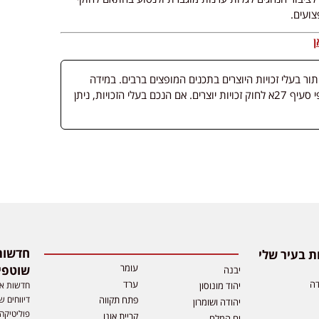
ועים.
ן
 בעלי זכויות היוצרים בתכנים המופצים ברבים. במידה
ופורסמה מדיה שבעליה אינו ידוע, השימוש נעשה לפי סעיף 27א לחוק זכויות יוצרים. אם הנכם בעלי הזכויות, ניתן
 בעיר שלי
עומר
שוטפי
יבנה
דה
ערד
חדשות אפ
יהוד מונוסון
דיווחים ש
פתח תקווה
יהודה ושומרון
פוליטיקה,
קריית אונו
ים המלח