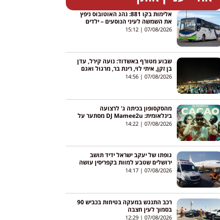
אלימות בקו 881: נהג האוטובוס ניפץ
את השמשה לעיני הנוסעים – ילדים
צרחו; הנהג הושעה
15:12
07/08/2026
שבוע מטורף באשדוד: נועה קירל, עדן
בן זקן, איתי לוי, רינת בר, מרגול ואגם
בוחבוט – והכניסה חופשית
14:56
07/08/2026
מהסקסופון בכיתה ג' לרצועה
בינלאומית: DJ Mamee2u מסתער על
יוטיוב עם שיר חדש
14:22
07/08/2026
גופתו של יעקב ישראל ידיד תושב
ירושלים שטבע למוות בקפריסין עושה
את דרכה לישראל
14:17
07/08/2026
רכב התנגש במעקה בטיחות בכביש 90
בסמוך לעין חצבה
12:29
07/08/2026