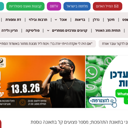
המייל האדום
מלחמה בישראל
08TV
קבוצות וואצפ פופולריות
שפט
חינוך
נדלן
בריאות
אוכל
תרבות ובילוי
דת ומסורת
תחזית מזג האוויר
קניונים ומרכזים מסחריים
פוליטיקה
הריון ולידה
קור עובר אורח
קור עובר אורח
"אם היה לי אקדח הייתי יורה בו": ויכוח ליד מכונת מחזור באשדוד הסתיים ב
"אם היה לי אקדח הייתי יורה בו": ויכוח ליד מכונת מחזור באשדוד הסתיים ב
ר כבן 50 נפצע בינוני בתאונת התהפכות; מספר פצועים קל בתאונה נוספת