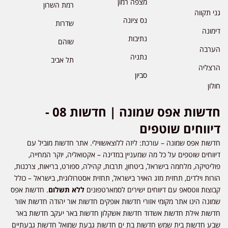
מצפה רמון
רמת השרון
גני תקווה
נס ציונה
שדרות
דימונה
נתיבות
שוהם
הערבה
נתניה
תל אביב
הרצליה
סביון
חולון
חדשות אפס שמונה | חדשות 08 -
דיווחים שוטפים
חדשות אפס שמונה – עורכת: ליזה ללוצאשווילי. אתר חדשות מוביל עם
דיווחים שוטפים על כל מה שמעניין במדינה – אקטואליה, יוקר המחייה,
פוליטיקה, מלחמה בישראל, ביטחון, תרבות, קהילה, ספורט, בריאות, צרכנות,
הורות וילדים, תחזית מזג האויר בישראל, תחזית אסטרולוגית, בישראל – כולל
קבוצות ווטסאפ עם דיווחים ישירים לסמארטפונים
ללא תשלום
. חדשות אפס
שמונה הינו אתר מקומי אזורי חדשות אופקים חדשות אור יהודה חדשות אזור
חדשות אילת חדשות אשדוד חדשות אשקלון חדשות באר יעקב חדשות באר
שבע חדשות בית שמש חדשות בת ים חדשות גבעת שמואל חדשות גבעתיים