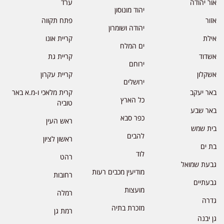
אור יהודה
ערד
יהוד מונוסון
אזור
פתח תקווה
יהודה ושומרון
אילת
קריית אונו
ים המלח
אשדוד
קריית גת
ירוחם
אשקלון
קריית עקרון
ירושלים
באר יעקב
קרית מלאכי ו-מ.א באר
כל הארץ
טוביה
באר שבע
כפר סבא
ראש העין
בית שמש
להבים
ראשון לציון
בת ים
לוד
רהט
גבעת שמואל
מודיעין מכבים רעות
רחובות
גבעתיים
מועצות
רמלה
גדרה
מזכרת בתיה
רמת גן
גן יבנה