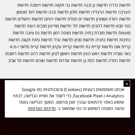
חדשות גדרה חדשות גן יבנה חדשות גני תקווה חדשות דימונה חדשות
הערבה חדשות הרצליה חדשות חולון חדשות יבנה חדשות יהוד מונוסון
חדשות יהודה ושומרון חדשות ים המלח חדשות ירוחם חדשות ירושלים חדשות
כפר סבא חדשות להבים חדשות לוד חדשות מודיעין מכבים רעות חדשות
מועצות חדשות מזכרת בתיה חדשות מצפה רמון חדשות נס ציונה חדשות
נתיבות חדשות נתניה חדשות סביון חדשות ערד חדשות פתח תקווה חדשות
קריית אונו חדשות קריית גת חדשות קריית עקרון חדשות קרית מלאכי ו-מ.א
באר טוביה חדשות ראש העין חדשות ראשון לציון חדשות רהט חדשות רחובות
חדשות רמלה חדשות רמת גן חדשות שדרות חדשות שוהם חדשות תל אביב
×
כל הזכויות שמורות ל-ליזה ללוצאשווילי - חדשות אפס שמונה - דיווחים בזמן
אנחנו משתמשים בעוגיות (Cookies) ובטכנולוגיות כמו Google
אמת, נוסד בשנת 2019 | טל' לפרסומים 054-9759222 מייל מערכת
Analytics ו-Facebook Pixel, כדי לשפר את חוויית הגלישה, לנתח
news08.net@gmail.com
שימוש באתר ולהתאים עבורך תוכן ופרסום. המשך הגלישה באתר
❤
Made with
by
DIGITA
מהווה הסכמה לשימוש זה כפי שמתואר ב-
מדיניות הפרטיות
.