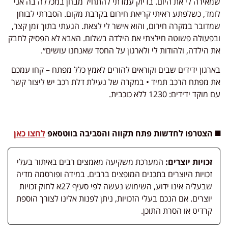
שמאירה לי את היום. בדיוק עמדתי להתחיל מבחן במכללה בה אני
לומד, כשלפתע ראיתי קריאת חירום בקרבת מקום. הסברתי לבוחן
שמדובר במקרה חירום, והוא אישר לי לצאת. הגעתי בתוך זמן קצר,
ובפעולה פשוטה חילצתי את הילדה בשלום. האבא לא הפסיק לחבק
את הילדה, ולהודות לי ולארגון על החסד שאנחנו עושים״.
בארגון ידידים שבים וקוראים להורים לאמץ כלל מפתח – קחו עמכם
את מפתח הרכב תמיד • במקרה של נעילת דלת רכב יש ליצור קשר
עם מוקד ידידים: 1230 ללא כוכבית.
◼️ הצטרפו לחדשות פתח תקווה והסביבה בווטסאפ
לחצו כאן
זכויות יוצרים:
המערכת משקיעה מאמצים רבים באיתור בעלי
זכויות היוצרים בתכנים המופצים ברבים. במידה ופורסמה מדיה
שבעליה אינו ידוע, השימוש נעשה לפי סעיף 27א לחוק זכויות
יוצרים. אם הנכם בעלי הזכויות, ניתן לפנות אלינו לצורך הוספת
קרדיט או הסרת התוכן.