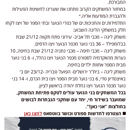
המבורכת.
במחזור המשחקים הקרוב פתחנו את שערינו לחשיפת הפעילות
ולהגברת המודעות אליה.״
התלמידות.ים והחניכות.ים של כפרי הנוער ובתי הספר של ויצו לקחו
חלק במשחקי הליגה השבוע:
משחק ליגה – מכבי תל אביב- עירוני פתח תקווה 21/12 שבת
בבלומפילד – 36 בני נוער מכפר הנוער ויצו הדסים.
משחק ליגה – מכבי חיפה – מכבי נתניה 21/12 שבת בחיפה, 10
נערות מהאקדמיה לספורט מכפר הנוער ויצו נהלל, ו- 6 בני נוער
מבית הספר אחוזת ילדים בחיפה.
משחק ליגה – בית"ר ירושלים- הפועל טבריה -23/12 יום ב׳
באיצטדיון טדי, 6 בני נוער מבית הספר ויצו בית הכרם, ו- 14 בני
נוער מכפר הנוער ויצו נחלת יהודה בראשון לציון.
בכל המשחקים בני הנוער עולים לטקס פתיחת המשחק,
שמועבר בשידור חי, יחד עם שחקני הנבחרות לבושים
בחולצות "אני כאן!".
◼️ הצטרפו לחדשות ספורט וכושר בווטסאפ
לחצו כאן