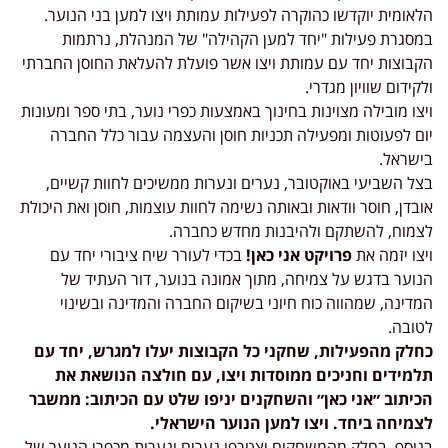
הלאומית יוקדשו כהוקרה לפעילות עמותת ויצו למען בני הנוער.
במסגרת פעילות "יחד למען הקהילה" של המנהלת, נרתמות
הקבוצות יחד עם עמותת ויצו אשר פועלת להעלאת החוסן החברתי
ולקידום שוויון מגדרי.
ויצו מובילה מצוינות בחינוך באמצעות כפרי נוער, בתי ספר ומעונות
יום לפעוטות ומפעילה תכניות חוסן והעצמה עבור כלל החברה
בישראל.
בצל השביעי באוקטובר, נערים ונערות ממשיכים לחוות קשיים,
אובדן, חוסר וודאות ובאותה נשימה לחוות עוצמות, חוסן ואת היכולת
לצמוח, להשתקם ולהיבנות מחדש כחברה.
ויצו יזמה את
פרויקט אני כאן!
בכדי לעורר שיח ציבורי יחד עם
הנוער בדגש על צמיחה, מתוך אמונה בנוער, דור העתיד של
המדינה, שמהווה כוח חיוני בשיקום החברה והמדינה ובשינוי
לטובה.
כחלק מהפעילות, שחקני כל הקבוצות יעלו למגרש, יחד עם
תלמידים וחניכים ממוסדות ויצו, עם חולצה הנושאת את
הכיתוב ״אני כאן״ והשחקנים יניפו שלט עם הכיתוב: ממשבר
לצמיחה ביחד. ויצו למען הנוער הישראלי.
בנוסף, בחלק מהמשחקים יצטרפו נערים ונערות מכפרי הנוער של