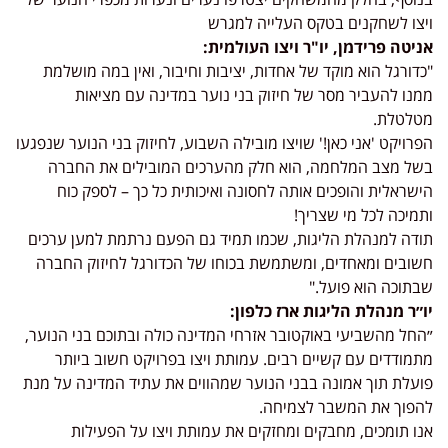
ויצו לשחקנים בטקס העלייה למגרש
אניטה פרידמן, יו"ר ויצו העולמית:
"כדורגל הוא מוקד של אחדות, יציבות וחיבור, ואין במה מושלמת
ממנו להעביר מסר של חיזוק בני נוער במדינה עם מציאות
מטלטלת.
הפרויקט 'אני כאן!' שויצו מובילה השבוע, לחיזוק בני הנוער שנפגעו
בשל מצב המלחמה, הוא חלק מהערכים המובילים את החברה
הישראלית והופכים אותה לחסונה ואיכותית כל כך – לספק כוח
ותמיכה לכל מי שצריך!
תודה למנהלת הליגות, שכמו תמיד גם הפעם נרתמת למען ערכים
חשובים ומאחדים, ומשתמשת בכוחו של הכדורגל לחיזוק החברה
שבתוכה הוא פועל."
יו״ר מנהלת הליגות ארז כלפון:
״החל מהשביעי באוקטובר אזרחי המדינה כולה ובתוכם בני הנוער,
מתמודדים עם קשיים רבים. עמותת ויצו בפרויקט חשוב ביותר
פועלת תוך אמונה בבני הנוער שמהווים את עתיד המדינה על מנת
להפוך את המשבר לצמיחה.
אנו תומכים, מחבקים ומחזקים את עמותת ויצו על הפעילות