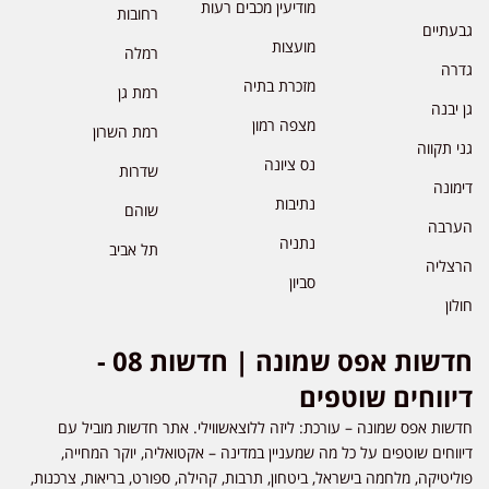
מודיעין מכבים רעות
רחובות
גבעתיים
מועצות
רמלה
גדרה
מזכרת בתיה
רמת גן
גן יבנה
מצפה רמון
רמת השרון
גני תקווה
נס ציונה
שדרות
דימונה
נתיבות
שוהם
הערבה
נתניה
תל אביב
הרצליה
סביון
חולון
חדשות אפס שמונה | חדשות 08 -
דיווחים שוטפים
חדשות אפס שמונה – עורכת: ליזה ללוצאשווילי. אתר חדשות מוביל עם
דיווחים שוטפים על כל מה שמעניין במדינה – אקטואליה, יוקר המחייה,
פוליטיקה, מלחמה בישראל, ביטחון, תרבות, קהילה, ספורט, בריאות, צרכנות,