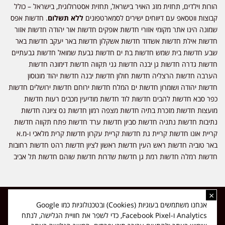
הורות וילדים, תחזית מזג האויר בישראל, תחזית אסטרולוגית, בישראל – כולל
קבוצות ווטסאפ עם דיווחים ישירים לסמארטפונים
ללא תשלום
. חדשות אפס
שמונה הינו אתר מקומי אזורי חדשות אופקים חדשות אור יהודה חדשות אזור
חדשות אילת חדשות אשדוד חדשות אשקלון חדשות באר יעקב חדשות באר
שבע חדשות בית שמש חדשות בת ים חדשות גבעת שמואל חדשות גבעתיים
חדשות גדרה חדשות גן יבנה חדשות גני תקווה חדשות דימונה חדשות
הערבה חדשות הרצליה חדשות חולון חדשות יבנה חדשות יהוד מונוסון
חדשות יהודה ושומרון חדשות ים המלח חדשות ירוחם חדשות ירושלים חדשות
כפר סבא חדשות להבים חדשות לוד חדשות מודיעין מכבים רעות חדשות
מועצות חדשות מזכרת בתיה חדשות מצפה רמון חדשות נס ציונה חדשות
נתיבות חדשות נתניה חדשות סביון חדשות ערד חדשות פתח תקווה חדשות
קריית אונו חדשות קריית גת חדשות קריית עקרון חדשות קרית מלאכי ו-מ.א
באר טוביה חדשות ראש העין חדשות ראשון לציון חדשות רהט חדשות רחובות
חדשות רמלה חדשות רמת גן חדשות שדרות חדשות שוהם חדשות תל אביב
×
כל הזכויות שמורות ל-ליזה ללוצאשווילי - חדשות אפס שמונה - דיווחים בזמן
אנחנו משתמשים בעוגיות (Cookies) ובטכנולוגיות כמו Google
אמת, נוסד בשנת 2019 | טל' לפרסומים 054-9759222 מייל מערכת
Analytics ו-Facebook Pixel, כדי לשפר את חוויית הגלישה, לנתח
news08.net@gmail.com