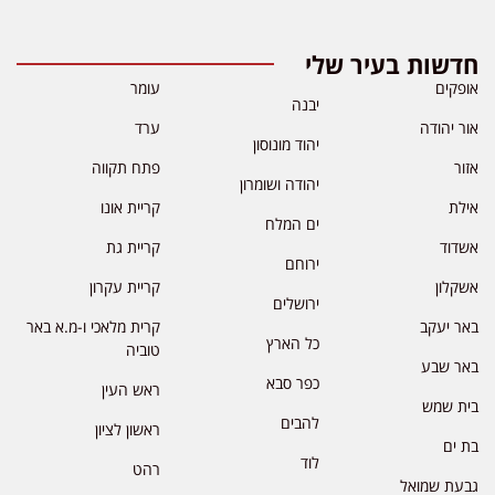
חדשות בעיר שלי
אופקים
עומר
יבנה
אור יהודה
ערד
יהוד מונוסון
אזור
פתח תקווה
יהודה ושומרון
אילת
קריית אונו
ים המלח
אשדוד
קריית גת
ירוחם
אשקלון
קריית עקרון
ירושלים
באר יעקב
קרית מלאכי ו-מ.א באר
כל הארץ
טוביה
באר שבע
כפר סבא
ראש העין
בית שמש
להבים
ראשון לציון
בת ים
לוד
רהט
גבעת שמואל