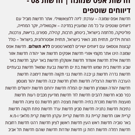
חדשות אפס שמונה | חדשות 08 -
דיווחים שוטפים
חדשות אפס שמונה – עורכת: ליזה ללוצאשווילי. אתר חדשות מוביל עם
דיווחים שוטפים על כל מה שמעניין במדינה – אקטואליה, יוקר המחייה,
פוליטיקה, מלחמה בישראל, ביטחון, תרבות, קהילה, ספורט, בריאות, צרכנות,
הורות וילדים, תחזית מזג האויר בישראל, תחזית אסטרולוגית, בישראל – כולל
קבוצות ווטסאפ עם דיווחים ישירים לסמארטפונים
ללא תשלום
. חדשות אפס
שמונה הינו אתר מקומי אזורי חדשות אופקים חדשות אור יהודה חדשות אזור
חדשות אילת חדשות אשדוד חדשות אשקלון חדשות באר יעקב חדשות באר
שבע חדשות בית שמש חדשות בת ים חדשות גבעת שמואל חדשות גבעתיים
חדשות גדרה חדשות גן יבנה חדשות גני תקווה חדשות דימונה חדשות
הערבה חדשות הרצליה חדשות חולון חדשות יבנה חדשות יהוד מונוסון
חדשות יהודה ושומרון חדשות ים המלח חדשות ירוחם חדשות ירושלים חדשות
כפר סבא חדשות להבים חדשות לוד חדשות מודיעין מכבים רעות חדשות
מועצות חדשות מזכרת בתיה חדשות מצפה רמון חדשות נס ציונה חדשות
נתיבות חדשות נתניה חדשות סביון חדשות ערד חדשות פתח תקווה חדשות
קריית אונו חדשות קריית גת חדשות קריית עקרון חדשות קרית מלאכי ו-מ.א
באר טוביה חדשות ראש העין חדשות ראשון לציון חדשות רהט חדשות רחובות
חדשות רמלה חדשות רמת גן חדשות שדרות חדשות שוהם חדשות תל אביב