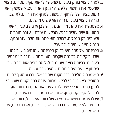
לסהר ניצוץ בוהק בעיניים שאפשר לראות מקילומטרים, ניצוץ
שמסמל את התשוקה לעשיה למען האחר. ניצוץ שמשקף את
המוטיבציה שלו לדחוף, לעשות ולטרוף את החיים. לתושבי
גדרה הניצוץ בעיניים הזה הוא פשוט מושלם.
כשפגשתי את סהר, מיד הבנתי, יש לבן אדם לב ענק, ראיתי
המוני אנשים עולים לרגל, מבקשים עזרה – עזרה חומרית
ולעיתים רק מנטלית. לכולם הוא פתח את הלב, עזר ותמך,
מנהיג חייב שיהיה לו לב ענק.
הכריזמה של סהר היא בדיוק הכריזמה שמנהיג בישוב כמו
שלנו נזקק לה. כריזמה שקטה, מעין קסם שעובר בין מבטים
בעיניים. כריזמה כזאת שגורמת לכל הסובבים אותו לתחושת
ביטחון אך עם זאת נינוחות שמאפשרת עשיה.
הוא מנהיג מלידה, בכל מקום שהולך אליו ברגע הופך להיות
המוביל. כאשר זכיתי לבקש מרווח עזרה בפרויקטים שעשיתי
למען גדרה, מבלי לשים לב מצאתי את המתנדב רווח הופך
למוביל הפרויקט וסוחף אחריו את המתנדבים האחרים.
יש לו אמינות ויושר – המילה של רווח היא ברזל. רווח לא
מבטיח ולא יבטיח שום דבר שלא יכול לקיים, ואם הבטיח, אז
הוא מקיים.