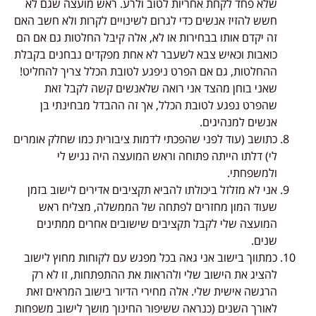
שלא פחד לקחת אחריות לטוב ולרע. ראש מועצה שגם לא
חשש להזיז אנשים כדי לגרום לשינויים לקרות ולא חשב האם
זה יקדם אותו בבחירות או לא, אלה קיבל החלטות גם אם הם
כואבות וכאיש צבא לשעבר לא אחת מפקדים נבחנים בקבלת
ההחלטות, גם אם הפרט ניפגע לטובת הכלל צריך להחליט!
שאני בוחן מהצד אני רואה שלאנשים קשה לקבל זאת
שהפרט נפגע לטובת הכלל, אך זה ההבדל מבחינתי בן
אנשים למנהיגים.
כתושב (עוד לפני שהפכתי לדמות ציבורית כמו שחלק אומרים
לי) דלתו הייתה פתוחה וראש המועצה היה נגיש לי
ולמשפחתי.
אני לא מזלזל ביכולתו להביא תקציבים אדירים לישוב בזמן
שעוד המון מחזרים לפתחה של הממשלה, מצליח ראש
המועצה שלי לקבל תקציבים שישובים אחרים ממתינים
שנים.
כמתווך בישוב אני גאה בכל מפגש עם לקוחות מחוץ לישוב
להציג את הישוב שלי ולהראות את ההתפתחות, זו לא רק
הרגשה אישית שלי. אלה מחירי הדיור בישוב המראים זאת
לאורך השנים (כנראה ששיפור החינוך מושך לישוב משפחות