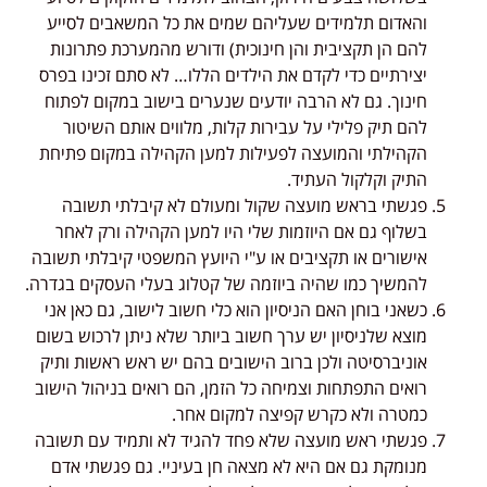
והאדום תלמידים שעליהם שמים את כל המשאבים לסייע
להם הן תקציבית והן חינוכית) ודורש מהמערכת פתרונות
יצירתיים כדי לקדם את הילדים הללו… לא סתם זכינו בפרס
חינוך. גם לא הרבה יודעים שנערים בישוב במקום לפתוח
להם תיק פלילי על עבירות קלות, מלווים אותם השיטור
הקהילתי והמועצה לפעילות למען הקהילה במקום פתיחת
התיק וקלקול העתיד.
פגשתי בראש מועצה שקול ומעולם לא קיבלתי תשובה
בשלוף גם אם היוזמות שלי היו למען הקהילה ורק לאחר
אישורים או תקציבים או ע"י היועץ המשפטי קיבלתי תשובה
להמשיך כמו שהיה ביוזמה של קטלוג בעלי העסקים בגדרה.
כשאני בוחן האם הניסיון הוא כלי חשוב לישוב, גם כאן אני
מוצא שלניסיון יש ערך חשוב ביותר שלא ניתן לרכוש בשום
אוניברסיטה ולכן ברוב הישובים בהם יש ראש ראשות ותיק
רואים התפתחות וצמיחה כל הזמן, הם רואים בניהול הישוב
כמטרה ולא כקרש קפיצה למקום אחר.
פגשתי ראש מועצה שלא פחד להגיד לא ותמיד עם תשובה
מנומקת גם אם היא לא מצאה חן בעיניי. גם פגשתי אדם