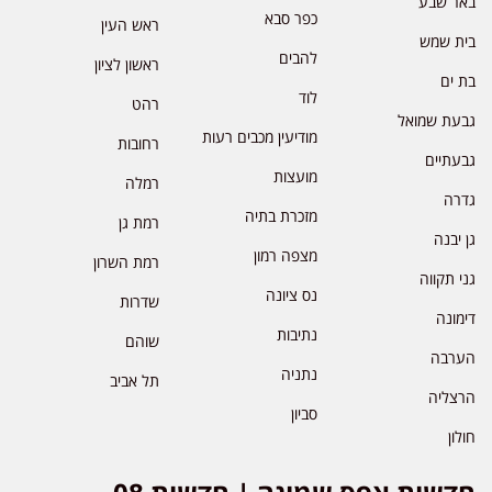
באר שבע
כפר סבא
ראש העין
בית שמש
להבים
ראשון לציון
בת ים
לוד
רהט
גבעת שמואל
מודיעין מכבים רעות
רחובות
גבעתיים
מועצות
רמלה
גדרה
מזכרת בתיה
רמת גן
גן יבנה
מצפה רמון
רמת השרון
גני תקווה
נס ציונה
שדרות
דימונה
נתיבות
שוהם
הערבה
נתניה
תל אביב
הרצליה
סביון
חולון