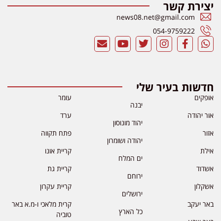
יצירת קשר
news08.net@gmail.com
054-9759222
חדשות בעיר שלי
אופקים
עומר
יבנה
אור יהודה
ערד
יהוד מונוסון
אזור
פתח תקווה
יהודה ושומרון
אילת
קריית אונו
ים המלח
אשדוד
קריית גת
ירוחם
אשקלון
קריית עקרון
ירושלים
באר יעקב
קרית מלאכי ו-מ.א באר
כל הארץ
טוביה