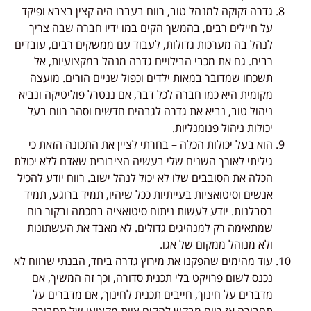
גדרה זקוקה למנהל טוב, רווח בעברו היה קצין בצבא ופיקד
על חיילים רבים, בהמשך הקים במו ידיו חברה שבה צריך
לנהל בה מערכות גדולות, לעבוד עם ממשקים רבים, עובדים
רבים. גם את מכבי הבילויים גדרה מנהל במקצועיות, אל
תשכחו שמדובר במאות ילדים וכפול שניים הורים. מועצה
מקומית היא כמו חברה לכל דבר, אם ננטרל פוליטיקה ונביא
ניהול טוב, נביא את גדרה לגבהים חדשים וסהר רווח בעל
יכולות ניהול פנומנליות.
הוא בעל יכולות הכלה – בחרתי לציין את התכונה הזאת כי
גיליתי לאורך השנים שלי בעשיה הציבורית שאדם ללא יכולת
הכלה את הסובבים שלו לא יכול לנהל ישוב. רווח יודע להכיל
אנשים וסיטואציות בעייתיות ככל שיהיו, תמיד ברוגע, תמיד
בסבלנות. יודע לעשות ניתוח סיטואציה בחכמה ובקור רוח
שמתאימה רק למנהיגים גדולים. לא מאבד את העשתונות
ולא מנוהל ממקום של אגו.
עוד מהימים שהפקנו את מירוץ גדרה ביחד, הבנתי שרווח לא
נכנס לשום פרויקט בלי תכנית סדורה, וכך זה המשיך, אם
מדברים על חינוך, חייבים תכנית לחינוך, אם מדברים על