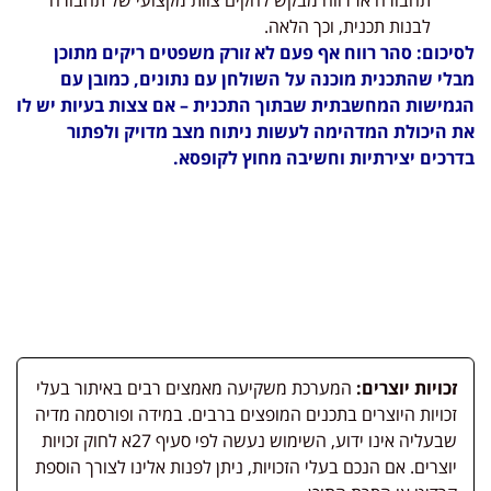
תחבורה אז רווח מבקש להקים צוות מקצועי של תחבורה
לבנות תכנית, וכך הלאה.
לסיכום: סהר רווח אף פעם לא זורק משפטים ריקים מתוכן
מבלי שהתכנית מוכנה על השולחן עם נתונים, כמובן עם
הגמישות המחשבתית שבתוך התכנית – אם צצות בעיות יש לו
את היכולת המדהימה לעשות ניתוח מצב מדויק ולפתור
בדרכים יצירתיות וחשיבה מחוץ לקופסא.
זכויות יוצרים:
המערכת משקיעה מאמצים רבים באיתור בעלי
זכויות היוצרים בתכנים המופצים ברבים. במידה ופורסמה מדיה
שבעליה אינו ידוע, השימוש נעשה לפי סעיף 27א לחוק זכויות
יוצרים. אם הנכם בעלי הזכויות, ניתן לפנות אלינו לצורך הוספת