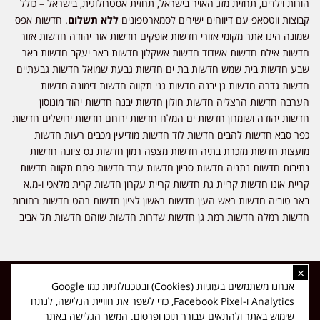
הורות וילדים, תחזית מזג האויר בישראל, תחזית אסטרולוגית, בישראל – כולל
קבוצות ווטסאפ עם דיווחים ישירים לסמארטפונים
ללא תשלום
. חדשות אפס
שמונה הינו אתר מקומי אזורי חדשות אופקים חדשות אור יהודה חדשות אזור
חדשות אילת חדשות אשדוד חדשות אשקלון חדשות באר יעקב חדשות באר
שבע חדשות בית שמש חדשות בת ים חדשות גבעת שמואל חדשות גבעתיים
חדשות גדרה חדשות גן יבנה חדשות גני תקווה חדשות דימונה חדשות
הערבה חדשות הרצליה חדשות חולון חדשות יבנה חדשות יהוד מונוסון
חדשות יהודה ושומרון חדשות ים המלח חדשות ירוחם חדשות ירושלים חדשות
כפר סבא חדשות להבים חדשות לוד חדשות מודיעין מכבים רעות חדשות
מועצות חדשות מזכרת בתיה חדשות מצפה רמון חדשות נס ציונה חדשות
נתיבות חדשות נתניה חדשות סביון חדשות ערד חדשות פתח תקווה חדשות
קריית אונו חדשות קריית גת חדשות קריית עקרון חדשות קרית מלאכי ו-מ.א
באר טוביה חדשות ראש העין חדשות ראשון לציון חדשות רהט חדשות רחובות
חדשות רמלה חדשות רמת גן חדשות שדרות חדשות שוהם חדשות תל אביב
×
כל הזכויות שמורות ל-ליזה ללוצאשווילי - חדשות אפס שמונה - דיווחים בזמן
אנחנו משתמשים בעוגיות (Cookies) ובטכנולוגיות כמו Google
אמת, נוסד בשנת 2019 | טל' לפרסומים 054-9759222 מייל מערכת
Analytics ו-Facebook Pixel, כדי לשפר את חוויית הגלישה, לנתח
news08.net@gmail.com
שימוש באתר ולהתאים עבורך תוכן ופרסום. המשך הגלישה באתר
❤
Made with
by
DIGITA