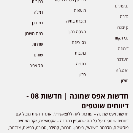
רחובות
גבעתיים
מועצות
רמלה
גדרה
מזכרת בתיה
רמת גן
גן יבנה
מצפה רמון
רמת השרון
גני תקווה
נס ציונה
שדרות
דימונה
נתיבות
שוהם
הערבה
נתניה
תל אביב
הרצליה
סביון
חולון
חדשות אפס שמונה | חדשות 08 -
דיווחים שוטפים
חדשות אפס שמונה – עורכת: ליזה ללוצאשווילי. אתר חדשות מוביל עם
דיווחים שוטפים על כל מה שמעניין במדינה – אקטואליה, יוקר המחייה,
פוליטיקה, מלחמה בישראל, ביטחון, תרבות, קהילה, ספורט, בריאות, צרכנות,