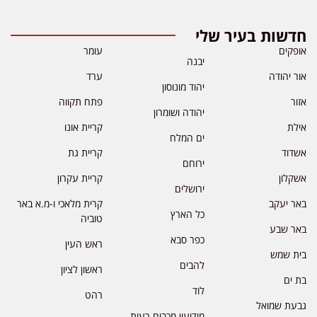
חדשות בעיר שלי
אופקים
עומר
יבנה
אור יהודה
ערד
יהוד מונוסון
אזור
פתח תקווה
יהודה ושומרון
אילת
קריית אונו
ים המלח
אשדוד
קריית גת
ירוחם
אשקלון
קריית עקרון
ירושלים
באר יעקב
קרית מלאכי ו-מ.א באר
כל הארץ
טוביה
באר שבע
כפר סבא
ראש העין
בית שמש
להבים
ראשון לציון
בת ים
לוד
רהט
גבעת שמואל
מודיעין מכבים רעות