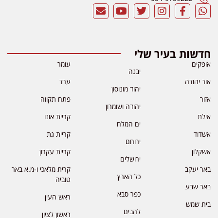
חדשות בעיר שלי
אופקים
עומר
יבנה
אור יהודה
ערד
יהוד מונוסון
אזור
פתח תקווה
יהודה ושומרון
אילת
קריית אונו
ים המלח
אשדוד
קריית גת
ירוחם
אשקלון
קריית עקרון
ירושלים
באר יעקב
קרית מלאכי ו-מ.א באר
כל הארץ
טוביה
באר שבע
כפר סבא
ראש העין
בית שמש
להבים
ראשון לציון