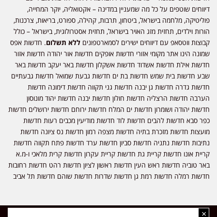
דיווחים שוטפים על כל מה שמעניין במדינה – אקטואליה, יוקר המחייה,
פוליטיקה, מלחמה בישראל, ביטחון, תרבות, קהילה, ספורט, בריאות, צרכנות,
הורות וילדים, תחזית מזג האויר בישראל, תחזית אסטרולוגית, בישראל – כולל
קבוצות ווטסאפ עם דיווחים ישירים לסמארטפונים
ללא תשלום
. חדשות אפס
שמונה הינו אתר מקומי אזורי חדשות אופקים חדשות אור יהודה חדשות אזור
חדשות אילת חדשות אשדוד חדשות אשקלון חדשות באר יעקב חדשות באר
שבע חדשות בית שמש חדשות בת ים חדשות גבעת שמואל חדשות גבעתיים
חדשות גדרה חדשות גן יבנה חדשות גני תקווה חדשות דימונה חדשות
הערבה חדשות הרצליה חדשות חולון חדשות יבנה חדשות יהוד מונוסון
חדשות יהודה ושומרון חדשות ים המלח חדשות ירוחם חדשות ירושלים חדשות
כפר סבא חדשות להבים חדשות לוד חדשות מודיעין מכבים רעות חדשות
מועצות חדשות מזכרת בתיה חדשות מצפה רמון חדשות נס ציונה חדשות
נתיבות חדשות נתניה חדשות סביון חדשות ערד חדשות פתח תקווה חדשות
קריית אונו חדשות קריית גת חדשות קריית עקרון חדשות קרית מלאכי ו-מ.א
באר טוביה חדשות ראש העין חדשות ראשון לציון חדשות רהט חדשות רחובות
חדשות רמלה חדשות רמת גן חדשות שדרות חדשות שוהם חדשות תל אביב
×