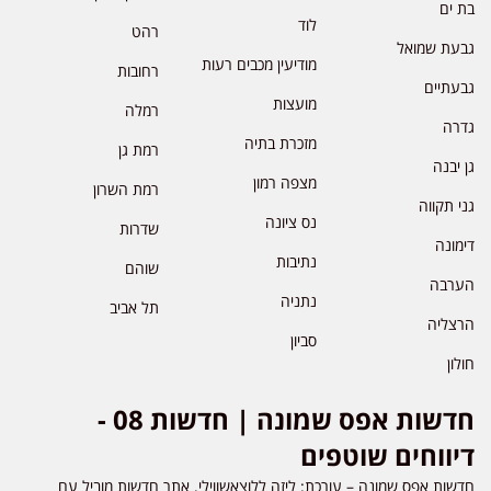
בת ים
לוד
רהט
גבעת שמואל
מודיעין מכבים רעות
רחובות
גבעתיים
מועצות
רמלה
גדרה
מזכרת בתיה
רמת גן
גן יבנה
מצפה רמון
רמת השרון
גני תקווה
נס ציונה
שדרות
דימונה
נתיבות
שוהם
הערבה
נתניה
תל אביב
הרצליה
סביון
חולון
חדשות אפס שמונה | חדשות 08 -
דיווחים שוטפים
חדשות אפס שמונה – עורכת: ליזה ללוצאשווילי. אתר חדשות מוביל עם