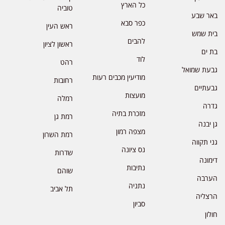
כל הארץ
טוביה
באר שבע
כפר סבא
ראש העין
בית שמש
להבים
ראשון לציון
בת ים
לוד
רהט
גבעת שמואל
מודיעין מכבים רעות
רחובות
גבעתיים
מועצות
רמלה
גדרה
מזכרת בתיה
רמת גן
גן יבנה
מצפה רמון
רמת השרון
גני תקווה
נס ציונה
שדרות
דימונה
נתיבות
שוהם
הערבה
נתניה
תל אביב
הרצליה
סביון
חולון