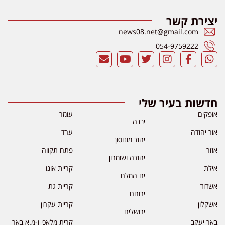
יצירת קשר
news08.net@gmail.com
054-9759222
חדשות בעיר שלי
אופקים
עומר
יבנה
אור יהודה
ערד
יהוד מונוסון
אזור
פתח תקווה
יהודה ושומרון
אילת
קריית אונו
ים המלח
אשדוד
קריית גת
ירוחם
אשקלון
קריית עקרון
ירושלים
באר יעקב
קרית מלאכי ו-מ.א באר