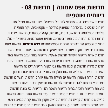
חדשות אפס שמונה | חדשות 08 -
דיווחים שוטפים
חדשות אפס שמונה – עורכת: ליזה ללוצאשווילי. אתר חדשות מוביל עם
דיווחים שוטפים על כל מה שמעניין במדינה – אקטואליה, יוקר המחייה,
פוליטיקה, מלחמה בישראל, ביטחון, תרבות, קהילה, ספורט, בריאות, צרכנות,
הורות וילדים, תחזית מזג האויר בישראל, תחזית אסטרולוגית, בישראל – כולל
קבוצות ווטסאפ עם דיווחים ישירים לסמארטפונים
ללא תשלום
. חדשות אפס
שמונה הינו אתר מקומי אזורי חדשות אופקים חדשות אור יהודה חדשות אזור
חדשות אילת חדשות אשדוד חדשות אשקלון חדשות באר יעקב חדשות באר
שבע חדשות בית שמש חדשות בת ים חדשות גבעת שמואל חדשות גבעתיים
חדשות גדרה חדשות גן יבנה חדשות גני תקווה חדשות דימונה חדשות
הערבה חדשות הרצליה חדשות חולון חדשות יבנה חדשות יהוד מונוסון
חדשות יהודה ושומרון חדשות ים המלח חדשות ירוחם חדשות ירושלים חדשות
כפר סבא חדשות להבים חדשות לוד חדשות מודיעין מכבים רעות חדשות
מועצות חדשות מזכרת בתיה חדשות מצפה רמון חדשות נס ציונה חדשות
נתיבות חדשות נתניה חדשות סביון חדשות ערד חדשות פתח תקווה חדשות
קריית אונו חדשות קריית גת חדשות קריית עקרון חדשות קרית מלאכי ו-מ.א
באר טוביה חדשות ראש העין חדשות ראשון לציון חדשות רהט חדשות רחובות