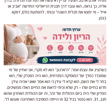
מזהיר אולם ארגוב הצעיר עדיין לא עשה את הפריצה הגדולה. בדרך
אליה, כך נראה, הוא עובר דרך תכנית הריאליטי החדשה "אביב או
אייל – מי ימצא את תגלית השנה" ובוחר, להפתעת כולם, דווקא
בגפן.
כשהציג את עצמו אמר: "ה'ארגוב' הוא לא מקרי, אני אחיין של מי
שמוגדר כמלך של המוסיקה המזרחית, הוא היה הסנדק שלי, הוא
בחר לי את השם, הוא קרא לי עידן כי הוא אמר שאני אהיה עידן
חדש בחיים שלו – רק שלא זכיתי לראות את החיים האלו ממשיכים.
הפדיון שלי היה ביום ההולדת של זהר, זה יום ההולדת האחרון שהוא
חגג, 31. הוא נפטר בגיל 32 וזו הייתה המסיבה האחרונה שעשו לו".