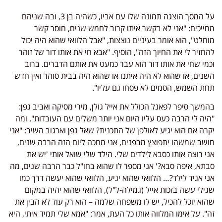
על המסך הוצגה תמונה שלו עם אביו, כשהיה בן 3, ובה שניהם
מחייכים: "אני לא בקשר איתו קרוב לחמש שנים, חוסר קשר
מוחלט", הוא אומר בעיניים נוצצות, "אבל הלוואי שהוא היה יכול
להחזיר לי את החיוך הזה", הוסיף. "אבא חי את אותו דור של זוהר
וכמי שחי את אותו דור הוא עבר כמעט את אותם הדברים. ברוב
השנים, או שהוא לא היה איתנו או שהוא היה בבית סוהר ואין חדש
תחת השמש, הסמים לא פסחו גם עליו".
בהמשך סיפר לפאנל הכולל את אייל גולן, מירי מסיקה ואביב גפן:
"היה לי הרבה כעס עליו היום אני יותר משלים עם העובדות". ומה
יקרה אם הוא יגיע לאולפן של התכנית? שאל גפן וארגוב השיב: "אני
חושב שמשהו יתפוצץ מבפנים, אני מחכה ליום הזה הרבה שנים,
אני רוצה אותו כסבא לילדים שלי. הילד שלי שואל אותי 'יש את
סבתא, איפה סבא?' אני מספר לו שהוא בחו"ל כבר הרבה שנים, מה
אני אגיד לילד?… הלוואי שהוא יגיע, הלוואי שהוא יעשה דרך כמו
שגילי עשה בזכות אייל (גמילה-ל"ל), הלוואי שהוא יהיה במקום
שהוא יוכל להכיל, יש לו משפחה שלמה – הוא רק עוד לא הבין את
זה". על אימו המלווה אותו כל העת, אמר: "אמא שלי תמיד איתי, היא