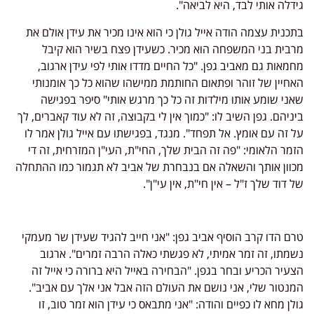
גידלה אותי לבד, היא לביאה".
בתכנית עצמה הודה אייל גולן כי הוא אינו מכיר את עידן אולם את
מרבית בני המשפחה הוא מכיר. כשעידן פצח בשיר הוא קיבל
מחמאות גם מאביב גפן. "כל החיים מדדו אותי לפי עידן ארגוב,
האחיין של זוהר ופתאום החותמת ממישהו שהוא כל כך אומנותי
שאני שומע אותו מילדות זה כל כך מרגש אותי" סיפר בפגישה
ביניהם. גפן השיב לו: "כמוך אין לי בקבוצה, זה לא עוד קאברים, לך
על זה עם אומץ. אל תפחד". מנגד, בפגישתו עם אייל גולן אמר לו
הזמר הלאומי: "פה זה הבית שלך, החי"ת, העי"ן המזרחית, זה די
מכוון אותך והשאלה אם בנבחרת של אביב לא תגמור כמו ההתחלה
של דוד שלך ז"ל – אין חי"ת, אין עי"ן".
טרם הדו קרב הוסיף אביב גפן: "אני חייב להגיד שעידן שר מעמקי
נשמתו, זה זמר אמיתי, לא פגשתי כאלה הרבה זמרים". ארגוב
הצעיר הכריע ובחר בגפן. "הבחירה באייל היא ברורה כי אייל זה
המנטור שלי, אני נושם את העולם הזה אבל אני אלך עם אביב".
גולן מחא לו כפיים והודה: "אני מתבאס כי עידן הוא זמר טוב, זו