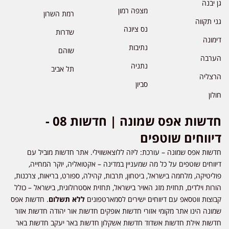
גן יבנה
מצפה רמון
רמת השרון
גני תקווה
נס ציונה
שדרות
דימונה
נתיבות
שוהם
הערבה
נתניה
תל אביב
הרצליה
סביון
חולון
חדשות אפס שמונה | חדשות 08 -
דיווחים שוטפים
חדשות אפס שמונה – עורכת: ליזה ללוצאשווילי. אתר חדשות מוביל עם
דיווחים שוטפים על כל מה שמעניין במדינה – אקטואליה, יוקר המחייה,
פוליטיקה, מלחמה בישראל, ביטחון, תרבות, קהילה, ספורט, בריאות, צרכנות,
הורות וילדים, תחזית מזג האויר בישראל, תחזית אסטרולוגית, בישראל – כולל
קבוצות ווטסאפ עם דיווחים ישירים לסמארטפונים
ללא תשלום
. חדשות אפס
שמונה הינו אתר מקומי אזורי חדשות אופקים חדשות אור יהודה חדשות אזור
חדשות אילת חדשות אשדוד חדשות אשקלון חדשות באר יעקב חדשות באר