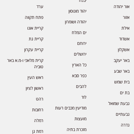
יבנה
אור יהודה
ערד
יהוד מונוסון
אזור
פתח תקווה
יהודה ושומרון
אילת
קריית אונו
ים המלח
אשדוד
קריית גת
ירוחם
אשקלון
קריית עקרון
ירושלים
באר יעקב
קרית מלאכי ו-מ.א באר
כל הארץ
טוביה
באר שבע
כפר סבא
ראש העין
בית שמש
להבים
ראשון לציון
בת ים
לוד
רהט
גבעת שמואל
מודיעין מכבים רעות
רחובות
גבעתיים
מועצות
רמלה
גדרה
מזכרת בתיה
רמת גן