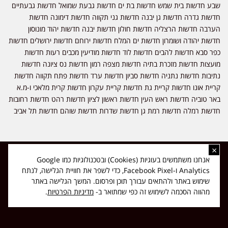
שבע חדשות בית שמש חדשות בת ים חדשות גבעת שמואל חדשות גבעתיים
חדשות גדרה חדשות גן יבנה חדשות גני תקווה חדשות דימונה חדשות
הערבה חדשות הרצליה חדשות חולון חדשות יבנה חדשות יהוד מונוסון
חדשות יהודה ושומרון חדשות ים המלח חדשות ירוחם חדשות ירושלים חדשות
כפר סבא חדשות להבים חדשות לוד חדשות מודיעין מכבים רעות חדשות
מועצות חדשות מזכרת בתיה חדשות מצפה רמון חדשות נס ציונה חדשות
נתיבות חדשות נתניה חדשות סביון חדשות ערד חדשות פתח תקווה חדשות
קריית אונו חדשות קריית גת חדשות קריית עקרון חדשות קרית מלאכי ו-מ.א
באר טוביה חדשות ראש העין חדשות ראשון לציון חדשות רהט חדשות רחובות
חדשות רמלה חדשות רמת גן חדשות שדרות חדשות שוהם חדשות תל אביב
×
כל הזכויות שמורות ל-ליזה ללוצאשווילי - חדשות אפס שמונה - דיווחים בזמן
אנחנו משתמשים בעוגיות (Cookies) ובטכנולוגיות כמו Google
אמת, נוסד בשנת 2019 | טל' לפרסומים 054-9759222 מייל מערכת
Analytics ו-Facebook Pixel, כדי לשפר את חוויית הגלישה, לנתח
news08.net@gmail.com
שימוש באתר ולהתאים עבורך תוכן ופרסום. המשך הגלישה באתר
❤
Made with
by
DIGITA
מהווה הסכמה לשימוש זה כפי שמתואר ב-
מדיניות הפרטיות
.