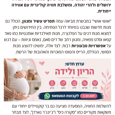
ירושלים ולהרי יהודה, ומשלבת חוויה קולינרית עם אווירה
ייחודית.
"אושי אושי" במבשרת מביאה עמה
תפריט עשיר ומגוון
, הכולל גם
מנות חדשות שנבנו במיוחד לרגל הפתיחה. בין החידושים ניתן
למצוא מנות דגים על הפלנצ'ה, מנות תאילנדיות אותנטיות כמו פאד
קפאו וסלט פפאיה, ומגוון רחב של דים סאם, נאמס וגיוזות – עם דגש
על
אפשרויות טבעוניות
רבות. לצד אלה, ימשיכו להוצע מנות
הסושי, הנודלס, הרייס והטופו המוכרות והאהובות של הרשת.
להשלמת החוויה, המסעדה מציעה גם בר קוקטיילים ייחודי עם
משקאות מקוריים כמו "סקורה כיס" ו"ג'ינג'ר גארדן", לצד מבחר