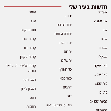
חדשות בעיר שלי
אופקים
עומר
יבנה
אור יהודה
ערד
יהוד מונוסון
אזור
פתח תקווה
יהודה ושומרון
אילת
קריית אונו
ים המלח
אשדוד
קריית גת
ירוחם
אשקלון
קריית עקרון
ירושלים
באר יעקב
קרית מלאכי ו-מ.א באר
כל הארץ
טוביה
באר שבע
כפר סבא
ראש העין
בית שמש
להבים
ראשון לציון
בת ים
לוד
רהט
גבעת שמואל
מודיעין מכבים רעות
רחובות
גבעתיים