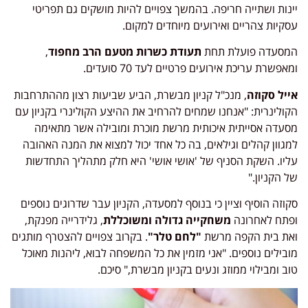
יינות ושתייה חריפה. בהמשך צפויים להיות מושקים גם תפריטי
עסקיות צהריים ואירועים מיוחדים למקום.
המסעדה פועלת תחת
תעודת כשרות מטעם הרב מחפוד
,
ומאפשרת עריכת אירועים פרטיים לעד 70 סועדים.
אייל סקוזה
, מנכ"ל קניון מבשרת, הביע שביעות רצון מההתרחבות
הקולינרית: "אנחנו שמחים להרחיב את ההיצע הקולינרי בקניון עם
מסעדה אסייתית איכותית מרשת מוכרת ומובילה אשר מתאימה
למגוון קהלים וגילאים, בה כל אחד יכול למצוא את המנה האהובה
עליו. השקת הסניף של 'אושי אושי' היא חלק מתהליך התחדשות
של הקניון."
סקוזה הוסיף וציין כי בנוסף למסעדה, הקניון עבר שדרוגים נוספים
ופתח לאחרונה
משחקייה גדולה ומשוכללת
, גלידרייה מפנקת,
ואת בית הקפה מרשת
"לחם טלר"
. בקרוב צפויים להצטרף מותגים
מובילים נוספים. "אני מזמין את כל המשפחה לבוא, ליהנות מאוכל
טוב ומבילוי ממוזג ונעים בקניון מבשרת," סיכם.