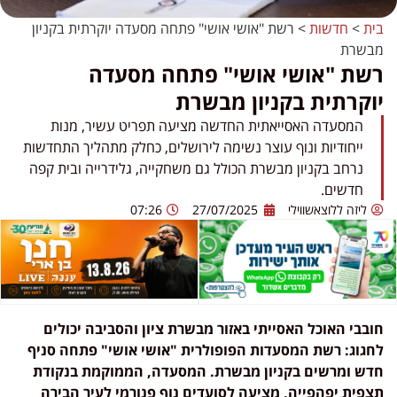
בית
>
חדשות
>
רשת "אושי אושי" פתחה מסעדה יוקרתית בקניון
מבשרת
רשת "אושי אושי" פתחה מסעדה
יוקרתית בקניון מבשרת
המסעדה האסייאתית החדשה מציעה תפריט עשיר, מנות
ייחודיות ונוף עוצר נשימה לירושלים, כחלק מתהליך התחדשות
נרחב בקניון מבשרת הכולל גם משחקייה, גלידרייה ובית קפה
חדשים.
ליזה ללוצאשווילי
27/07/2025
07:26
חובבי האוכל האסייתי באזור מבשרת ציון והסביבה יכולים
לחגוג: רשת המסעדות הפופולרית "אושי אושי" פתחה סניף
חדש ומרשים בקניון מבשרת. המסעדה, הממוקמת בנקודת
תצפית יפהפייה, מציעה לסועדים נוף פנורמי לעיר הבירה