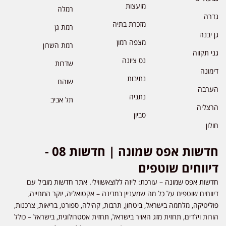
מועצות
רמלה
גדרה
מזכרת בתיה
רמת גן
גן יבנה
מצפה רמון
רמת השרון
גני תקווה
נס ציונה
שדרות
דימונה
נתיבות
שוהם
הערבה
נתניה
תל אביב
הרצליה
סביון
חולון
חדשות אפס שמונה | חדשות 08 -
דיווחים שוטפים
חדשות אפס שמונה – עורכת: ליזה ללוצאשווילי. אתר חדשות מוביל עם
דיווחים שוטפים על כל מה שמעניין במדינה – אקטואליה, יוקר המחייה,
פוליטיקה, מלחמה בישראל, ביטחון, תרבות, קהילה, ספורט, בריאות, צרכנות,
הורות וילדים, תחזית מזג האויר בישראל, תחזית אסטרולוגית, בישראל – כולל