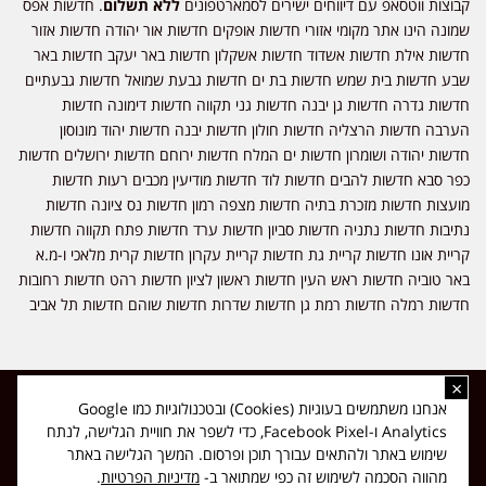
קבוצות ווטסאפ עם דיווחים ישירים לסמארטפונים
ללא תשלום
. חדשות אפס
שמונה הינו אתר מקומי אזורי חדשות אופקים חדשות אור יהודה חדשות אזור
חדשות אילת חדשות אשדוד חדשות אשקלון חדשות באר יעקב חדשות באר
שבע חדשות בית שמש חדשות בת ים חדשות גבעת שמואל חדשות גבעתיים
חדשות גדרה חדשות גן יבנה חדשות גני תקווה חדשות דימונה חדשות
הערבה חדשות הרצליה חדשות חולון חדשות יבנה חדשות יהוד מונוסון
חדשות יהודה ושומרון חדשות ים המלח חדשות ירוחם חדשות ירושלים חדשות
כפר סבא חדשות להבים חדשות לוד חדשות מודיעין מכבים רעות חדשות
מועצות חדשות מזכרת בתיה חדשות מצפה רמון חדשות נס ציונה חדשות
נתיבות חדשות נתניה חדשות סביון חדשות ערד חדשות פתח תקווה חדשות
קריית אונו חדשות קריית גת חדשות קריית עקרון חדשות קרית מלאכי ו-מ.א
באר טוביה חדשות ראש העין חדשות ראשון לציון חדשות רהט חדשות רחובות
חדשות רמלה חדשות רמת גן חדשות שדרות חדשות שוהם חדשות תל אביב
×
כל הזכויות שמורות ל-ליזה ללוצאשווילי - חדשות אפס שמונה - דיווחים בזמן
אנחנו משתמשים בעוגיות (Cookies) ובטכנולוגיות כמו Google
אמת, נוסד בשנת 2019 | טל' לפרסומים 054-9759222 מייל מערכת
Analytics ו-Facebook Pixel, כדי לשפר את חוויית הגלישה, לנתח
news08.net@gmail.com
שימוש באתר ולהתאים עבורך תוכן ופרסום. המשך הגלישה באתר
❤
Made with
by
DIGITA
מהווה הסכמה לשימוש זה כפי שמתואר ב-
מדיניות הפרטיות
.