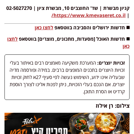
קניון מבשרת | שד' החוצבים 10, מבשרת ציון | 02-5027270
https://www.kmevaseret.co.il/
|
◼️ חדשות ירושלים והסביבה בווטסאפ
לחצו כאן
◼️ חדשות האוכל [מסעדות, מתכונים, מוצרים] בווטסאפ
לחצו
כאן
זכויות יוצרים:
המערכת משקיעה מאמצים רבים באיתור בעלי
זכויות היוצרים בתכנים המופצים ברבים. במידה ופורסמה מדיה
שבעליה אינו ידוע, השימוש נעשה לפי סעיף 27א לחוק זכויות
יוצרים. אם הנכם בעלי הזכויות, ניתן לפנות אלינו לצורך הוספת
קרדיט או הסרת התוכן.
צילום: רן אילוז