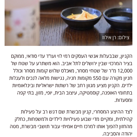
רן אילוז
הקניון, שבבעלות אנשי העסקים רמי לוי ועו"ד עדי סודאי, ממוקם
בציר המרכזי שבין ירושלים לתל אביב. הוא משתרע על שטח של
12,000 מ"ר של שטחי מסחר, מאכלס שלוש קומות מסחר וכולל
חניון מקורה עם 550 מקומות חניה, נגישות מלאה לנכים ולעגלות
ילדים. הקניון מציע מגוון רחב של רשתות ישראליות ובינלאומיות
בתחומי האופנה, קוסמטיקה, עיצוב הבית, יופי, מזון, בתי קפה
ומסעדות.
לצד ההיצע המסחרי, קניון מבשרת שם דגש רב על פעילות
קהילתית, ומקיים מדי שבוע פעילויות לילדים ולמשפחות, כחלק
מהחזון להפוך אותו למרכז חיים אמיתי עבור תושבי מבשרת, מטה
יהודה והסביבה.