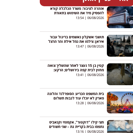
אזהרה לציבור: משרד הכלכלה קורא
להפסיק מיד את השימוש בתאורת
החירום הזו
13:54
06/08/2026
תושבי אשקלון נאשמים בריגול עבור
איראן: צילמו את נמל אילת והר הרצל
תמורת אלפי שקלים במטבעות דיגיטליים
13:47
06/08/2026
קטין בן 15 נעצר לאחר שהשליך צואה
מחוץ לבית קפה בירושלים; הרקע:
מחאה על פתיחתו בשבת
13:41
06/08/2026
בית המשפט הכריע: הסופרלנד והלונה
פארק לא יוכלו עוד לגבות תשלום
ממלווים של בעלי תעודת פטור
13:28
06/08/2026
חצי קילו "דוקטור", אקסטזי וקנאביס
נתפסו בבית בקריית גת – שני חשודים
נעצרו
13:16
06/08/2026