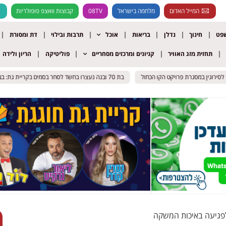
המייל האדום
מלחמה בישראל
08TV
קבוצות וואצפ פופולריות
שפט
חינוך
נדלן
בריאות
אוכל
תרבות ובילוי
דת ומסורת
תחזית מזג האוויר
קניונים ומרכזים מסחריים
פוליטיקה
הריון ולידה
וגין במסגרת פרויקט הקו הכחול
וגין במסגרת פרויקט הקו הכחול
בת 70 ובנה נעצרו בחשד לסחר בסמים בקריית גת: בביתם נתפס חומר החשוד כקריסטל
בת 70 ובנה נעצרו בחשד לסחר בסמים בקריית גת: בביתם נתפס חומר החשוד כקריסטל
לפגיעה באיכות המשקה