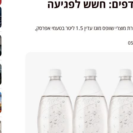
דפים: חשש לפגיעה
הלם: חברת יפאורה-תבורי בע"מ קוראת להחזרת מוצרי שוופס מוגז עדין 1.5 ליטר בטעמי אפרסק,
05