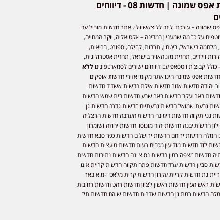
חדשות אפס שמונה | חדשות 08 - דיווחים
ם
ס שמונה – עורכת: ליזה ללוצאשווילי. אתר חדשות מוביל עם
וטפים על כל מה שמעניין במדינה – אקטואליה, יוקר המחייה,
 מלחמה בישראל, ביטחון, תרבות, קהילה, ספורט, בריאות,
ורות וילדים, תחזית מזג האויר בישראל, תחזית אסטרולוגית,
 כולל קבוצות ווטסאפ עם דיווחים ישירים לסמארטפונים
ללא
חדשות אפס שמונה הינו אתר מקומי אזורי חדשות אופקים
ר יהודה חדשות אזור חדשות אילת חדשות אשדוד חדשות
דשות באר יעקב חדשות באר שבע חדשות בית שמש חדשות
שות גבעת שמואל חדשות גבעתיים חדשות גדרה חדשות גן
ות גני תקווה חדשות דימונה חדשות הערבה חדשות הרצליה
ון חדשות יבנה חדשות יהוד מונוסון חדשות יהודה ושומרון
 המלח חדשות ירוחם חדשות ירושלים חדשות כפר סבא חדשות
שות לוד חדשות מודיעין מכבים רעות חדשות מועצות חדשות
יה חדשות מצפה רמון חדשות נס ציונה חדשות נתיבות חדשות
שות סביון חדשות ערד חדשות פתח תקווה חדשות קריית אונו
יית גת חדשות קריית עקרון חדשות קרית מלאכי ו-מ.א באר
שות ראש העין חדשות ראשון לציון חדשות רהט חדשות רחובות
לה חדשות רמת גן חדשות שדרות חדשות שוהם חדשות תל