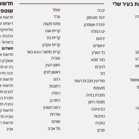
 בעיר שלי
עומר
שוטפי
יבנה
דה
ערד
חדשות אפ
יהוד מונוסון
דיווחים ש
פתח תקווה
יהודה ושומרון
פוליטיקה,
קריית אונו
ים המלח
צרכנות, ה
קריית גת
ירוחם
בישראל –
קריית עקרון
ירושלים
תשלום
. 
קב
קרית מלאכי ו-מ.א באר
כל הארץ
חדשות או
טוביה
ע
כפר סבא
אשקלון ח
ראש העין
ש
להבים
בת ים חד
ראשון לציון
יבנה חדש
לוד
רהט
חדשות חול
מואל
מודיעין מכבים רעות
חדשות ים
רחובות
ם
מועצות
להבים חד
רמלה
מזכרת בתיה
מזכרת בת
רמת גן
מצפה רמון
נתניה חד
רמת השרון
וה
נס ציונה
חדשות קר
שדרות
נתיבות
טוביה חד
שוהם
חדשות רמ
נתניה
תל אביב
אביב
סביון