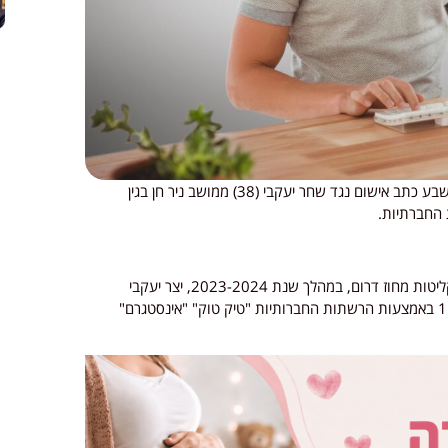
פרקליטות המדינה הגישה לבית המשפט המחוזי בבאר שבע כתב אישום נגד שחר יעקבי (38) ממושב ניר חן בגין
 החברתיות.
על פי כתב האישום שהגישה עו"ד שלומית מלקו, מפרקליטות מחוז דרום, במהלך שנת 2023-2024, יצר יעקבי
במספר הזדמנויות שונות קשר עם קטינות בגילאי 11-15 באמצעות הרשתות החברותיות "טיק טוק" "אינסטגרם"