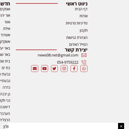
ניווט ראשי
חדשות
דף הבית
אופקים
אור יהו
אודות
אזור
מדיניות פרטיות
אילת
תקנון
אשדוד
הצהרת נגישות
אשקלון
המייל האדום
באר יע
יצירת קשר
באר שב
news08.net@gmail.com
בית שמ
054-9759222
בת ים
גבעת ש
גבעתיי
גדרה
גן יבנה
גני תקו
דימונה
הערבה
הרצליה
×
חולון