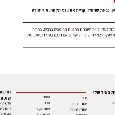
ון, גבעת שמואל, קריית אונו, גני תקווה, אור יהודה
 בעלי זכויות היוצרים בתכנים המופצים ברבים. במידה
ופורסמה מדיה שבעליה אינו ידוע, השימוש נעשה לפי סעיף 27א לחוק זכויות יוצרים. אם הנכם בעלי הזכויות, ניתן
 בעיר שלי
עומר
שוטפי
יבנה
דה
ערד
חדשות אפ
יהוד מונוסון
דיווחים ש
פתח תקווה
יהודה ושומרון
פוליטיקה,
קריית אונו