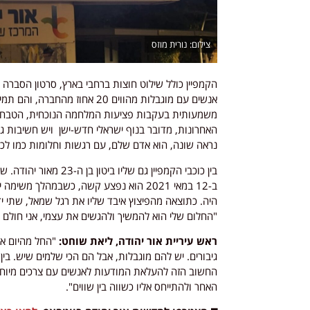
נורית מוזס
הקמפיין כולל שילוט חוצות ברחבי בארץ, סרטון הסברה
אנשים עם מוגבלות מהווים 20 אחו
משמעותית בעקבות פציעות המלחמה הנוכחית, הטבח ב
האחרונות, מדובר בנוף ישראלי חדש-ישן ויש חשיבות ג
נראה שונה, הוא אדם שלם, עם רגשות וחלומות כמו לכ
בין כוכבי הקמפיין גם ש
ב-12 במאי 2021 הוא נפצע קשה, כשבמהלך 
היה. כתוצאה מהפיצוץ איבד שליו את רגל שמאל, שתי ידי
"החלום שלי הוא להמשיך ולהגשים את עצמי, אני חולם ש
ראש עיריית אור יהודה, ליאת שוחט:
"החל מהיום את
החשוב הזה להעלאת המודעות לאנשים עם צרכים מיוחדי
האחר ולהתייחס אליו כשווה בין שווים".