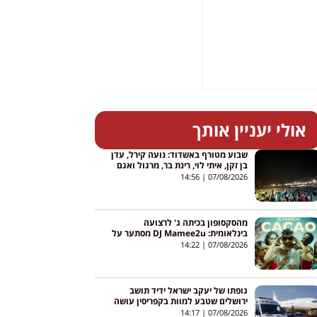
אולי יעניין אותך
שבוע מטורף באשדוד: נועה קירל, עדן
בן זקן, איתי לוי, רינת בר, מרגול ואגם
בוחבוט – והכניסה חופשית
14:56
07/08/2026
מהסקסופון בכיתה ג' לרצועה
בינלאומית: DJ Mamee2u מסתער על
יוטיוב עם שיר חדש
14:22
07/08/2026
גופתו של יעקב ישראל ידיד תושב
ירושלים שטבע למוות בקפריסין עושה
את דרכה לישראל
14:17
07/08/2026