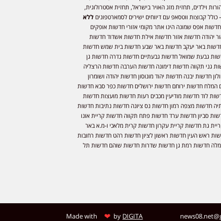
ורות וילדים, תחזית מזג האויר בישראל, תחזית אסטרולוגית,
 כולל קבוצות ווטסאפ עם דיווחים ישירים לסמארטפונים
ללא
חדשות אפס שמונה הינו אתר מקומי אזורי חדשות אופקים
ר יהודה חדשות אזור חדשות אילת חדשות אשדוד חדשות
דשות באר יעקב חדשות באר שבע חדשות בית שמש חדשות
שות גבעת שמואל חדשות גבעתיים חדשות גדרה חדשות גן
ות גני תקווה חדשות דימונה חדשות הערבה חדשות הרצליה
ון חדשות יבנה חדשות יהוד מונוסון חדשות יהודה ושומרון
 המלח חדשות ירוחם חדשות ירושלים חדשות כפר סבא חדשות
שות לוד חדשות מודיעין מכבים רעות חדשות מועצות חדשות
יה חדשות מצפה רמון חדשות נס ציונה חדשות נתיבות חדשות
שות סביון חדשות ערד חדשות פתח תקווה חדשות קריית אונו
יית גת חדשות קריית עקרון חדשות קרית מלאכי ו-מ.א באר
שות ראש העין חדשות ראשון לציון חדשות רהט חדשות רחובות
לה חדשות רמת גן חדשות שדרות חדשות שוהם חדשות תל
❤
Made with
by
DIGITA
news08.net@