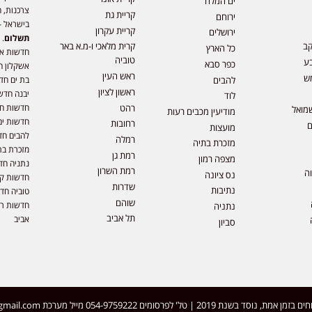
ים המלח
צרכנות, ה
קריית גת
ירוחם
בישראל –
קריית עקרון
ירושלים
תשלום
. 
קב
קרית מלאכי ו-מ.א באר
כל הארץ
חדשות או
טוביה
ע
כפר סבא
אשקלון ח
ראש העין
ש
להבים
בת ים חד
ראשון לציון
יבנה חדש
לוד
רהט
חדשות חול
מואל
מודיעין מכבים רעות
חדשות ים
רחובות
ם
מועצות
להבים חד
רמלה
מזכרת בתיה
מזכרת בת
רמת גן
מצפה רמון
נתניה חד
רמת השרון
וה
נס ציונה
חדשות קר
שדרות
נתיבות
טוביה חד
שוהם
חדשות רמ
נתניה
תל אביב
אביב
סביון
 | טל' לפרסומים 054-9759222 מייל מערכת
gmail.com