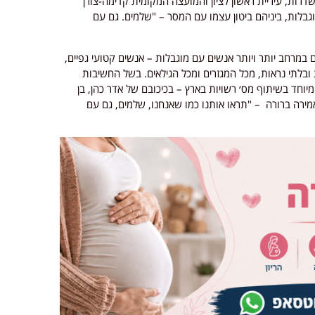
 שדרות, עיריית ראשון לציון והמועצה המקומית קדימה-צורן
וגבלות, ביניהם ביטון עצמו עם המסר – "שלמים. גם עם
במרחב יותר ויותר אנשים עם מוגבלות – אנשים קטועי גפיים,
 ובלתי נראות, מכל המגזרים ומכל הגילאים. בשל החשיבות
וחד בשיתוף מס׳ רשויות בארץ – בכיכובם של אדר כהן, בן
עם אמירה ברורה – "תראו אותנו כמו שאנחנו, שלמים, גם עם