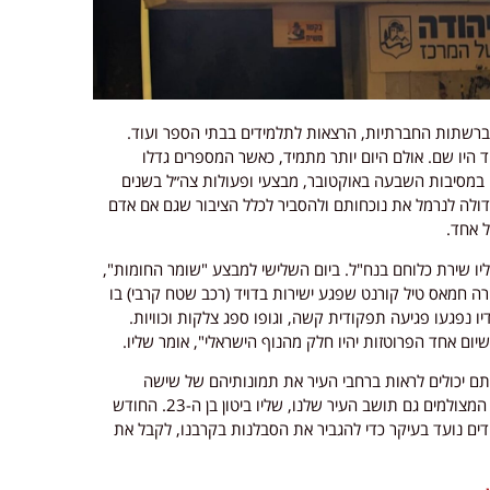
 ברשתות החברתיות, הרצאות לתלמידים בבתי הספר ועוד.
ז מהחברה, והם תמיד היו שם. אולם היום יותר מתמיד, כאשר המספרים גדלו
מסיבות השבעה באוקטובר, מבצעי ופעולות צה״ל בשנים
דולה לנרמל את נוכחותם ולהסביר לכלל הציבור שגם אם אדם
ל אחד.
ליו ביטון בן ה-23 מאור יהודה. שליו שירת כלוחם בנח"ל. ביום השלישי למבצע "שומר החומות",
משימה ירה חמאס טיל קורנט שפגע ישירות בדויד (רכב שטח קרבי) בו
ו נפגעו פגיעה תפקודית קשה, וגופו ספג צלקות וכוויות.
יום אחד הפרוטזות יהיו חלק מהנוף הישראלי", אומר שליו.
ם יכולים לראות ברחבי העיר את תמונותיהם של שישה
גיבורים. יש להם מוגבלות, אבל הם הכי שלמים שיש. בין המצולמים גם תושב העיר שלנו, שליו ביטון בן ה-23. החודש
ם נועד בעיקר כדי להגביר את הסבלנות בקרבנו, לקבל את