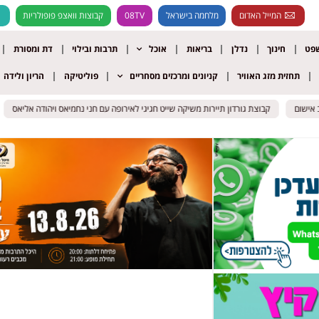
המייל האדום
מלחמה בישראל
08TV
קבוצות וואצפ פופולריות
שפט
חינוך
נדלן
בריאות
אוכל
תרבות ובילוי
דת ומסורת
תחזית מזג האוויר
קניונים ומרכזים מסחריים
פוליטיקה
הריון ולידה
ם
ם
קבוצת גורדון תיירות משיקה שייט חגיגי לאירופה עם חני נחמיאס ויהודה אליאס
קבוצת גורדון תיירות משיקה שייט חגיגי לאירופה עם חני נחמיאס ויהודה אליאס
הרוג 
הרוג 