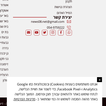
תקנון
אשדוד
הצהרת נגישות
אשקלון
המייל האדום
באר יע
יצירת קשר
באר שב
news08.net@gmail.com
בית שמ
054-9759222
בת ים
גבעת ש
גבעתיי
גדרה
גן יבנה
גני תקו
דימונה
הערבה
הרצליה
×
חולון
אנחנו משתמשים בעוגיות (Cookies) ובטכנולוגיות כמו Google
Analytics ו-Facebook Pixel, כדי לשפר את חוויית הגלישה,
לנתח שימוש באתר ולהתאים עבורך תוכן ופרסום. המשך הגלישה
באתר מהווה הסכמה לשימוש זה כפי שמתואר ב-
מדיניות הפרטיות
.
כל הזכויות שמורות ל-ליזה ללוצאשווילי - חדשות אפס שמונה - דיווחים בזמן אמת, נוסד בשנת 2019