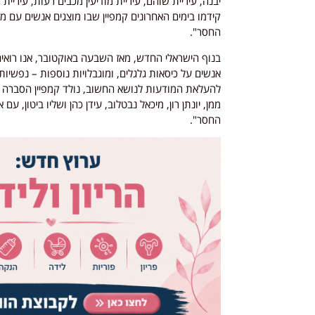
יבנה, עיריית שוהם, עיריית מודיעין מכבים רעות, עיריית
קידמו בימים האחרונים קמפיין שבו מוצגים אנשים עם מ
החסר".
בנוף הישראלי החדש, מאז השבעה באוקטובר, אנו רואים 
אנשים על כיסאות גלגלים, ומוגבלויות נוספות – נפשיות
להעלאת המודעות לנושא החשוב, נולד קמפיין הסברה מי
ממן, יונתן רון, מיכאל נבטלוב, עידן כהן ושליו ביטון, 
החסר".