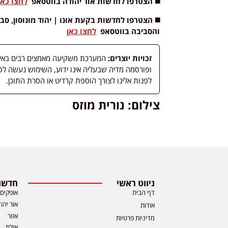
◼️ הצטרפו לחדשות אור יהודה בווטסאפ
לחצו כאן
◼️ הצטרפו לחדשות
בקעת אונו | יהוד מונוסון, סבי
והסביבה
בווטסאפ
לחצו כאן
זכויות יוצרים:
המערכת משקיעה מאמצים רבים באיתור
לפנות אלינו לצורך הוספת קרדיט או הסרת התוכן.
צילום: נורית מוזס
ניווט ראשי
חדשות
דף הבית
אופקים
אור יהו
אודות
אזור
מדיניות פרטיות
אילת