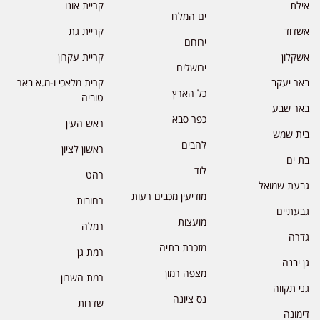
אילת
קריית אונו
ים המלח
אשדוד
קריית גת
ירוחם
אשקלון
קריית עקרון
ירושלים
באר יעקב
קרית מלאכי ו-מ.א באר
כל הארץ
טוביה
באר שבע
כפר סבא
ראש העין
בית שמש
להבים
ראשון לציון
בת ים
לוד
רהט
גבעת שמואל
מודיעין מכבים רעות
רחובות
גבעתיים
מועצות
רמלה
גדרה
מזכרת בתיה
רמת גן
גן יבנה
מצפה רמון
רמת השרון
גני תקווה
נס ציונה
שדרות
דימונה