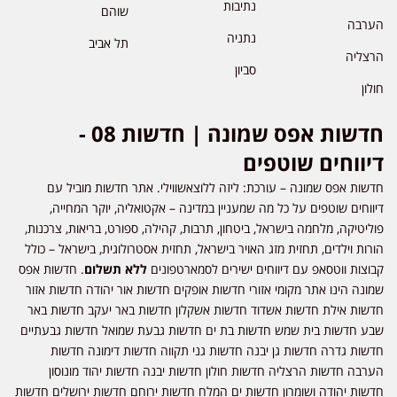
נתיבות
שוהם
הערבה
נתניה
תל אביב
הרצליה
סביון
חולון
חדשות אפס שמונה | חדשות 08 -
דיווחים שוטפים
חדשות אפס שמונה – עורכת: ליזה ללוצאשווילי. אתר חדשות מוביל עם
דיווחים שוטפים על כל מה שמעניין במדינה – אקטואליה, יוקר המחייה,
פוליטיקה, מלחמה בישראל, ביטחון, תרבות, קהילה, ספורט, בריאות, צרכנות,
הורות וילדים, תחזית מזג האויר בישראל, תחזית אסטרולוגית, בישראל – כולל
קבוצות ווטסאפ עם דיווחים ישירים לסמארטפונים
ללא תשלום
. חדשות אפס
שמונה הינו אתר מקומי אזורי חדשות אופקים חדשות אור יהודה חדשות אזור
חדשות אילת חדשות אשדוד חדשות אשקלון חדשות באר יעקב חדשות באר
שבע חדשות בית שמש חדשות בת ים חדשות גבעת שמואל חדשות גבעתיים
חדשות גדרה חדשות גן יבנה חדשות גני תקווה חדשות דימונה חדשות
הערבה חדשות הרצליה חדשות חולון חדשות יבנה חדשות יהוד מונוסון
חדשות יהודה ושומרון חדשות ים המלח חדשות ירוחם חדשות ירושלים חדשות