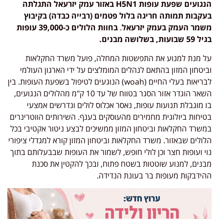
הנגועים
שפעת עופות
H5N1
באזור עמק יזרעאל התגלתה
בעקבות תמותה חריגה בלול
פטמים (רבייה כבדה) בקיבוץ
משמר העמק בעמק יזרעאל
.
בחוות הלולים כ-39,000 עופות
בגיל 59 שבועות, בשלושה מבנים.
על מנת למנוע את התפשטות המחלה, פועל משרד החקלאות
וביטחון המזון בהתאם לנהלים המומלצים על ידי הארגון העולמי
לבריאות בעלי החיים (woah) הנוגעים לטיפול בשפעת העופות. בין
השאר הוגדר אזור הסגר בטווח של עד 10 ק"מ מהלולים הנגועים,
בו מוגבלת תנועות עופות, נאסר אכלוס לולים ונדרשים אמצעי
בטיחות ביולוגית מחמירים מהעוסקים בענף. השירותים הווטרינרים
במשרד החקלאות וביטחון המזון ממשיכים לבצע ניטור אקטיבי בכל
הלולים שבאזור. משרד החקלאות וביטחון המזון קורא למגדלי ציפורי
נוי ועופות חצר וכן לולי חופש, לשמור את העופות שבבעלותם בתוך
מבנים, למנוע שוטטות בשטח פתוח, ובכך להקטין את סכנת
ההידבקות מעופות בר בעונת הנדידה.