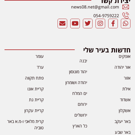
יצירת קשר
news08.net@gmail.com
054-9759222
חדשות בעיר שלי
אופקים
עומר
יבנה
אור יהודה
ערד
יהוד מונוסון
אזור
פתח תקווה
יהודה ושומרון
אילת
קריית אונו
ים המלח
אשדוד
קריית גת
ירוחם
אשקלון
קריית עקרון
ירושלים
באר יעקב
קרית מלאכי ו-מ.א באר
כל הארץ
טוביה
באר שבע