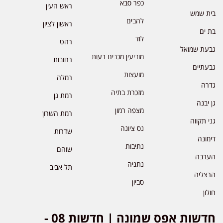
כפר סבא
ראש העין
בית שמש
להבים
ראשון לציון
בת ים
לוד
רהט
גבעת שמואל
מודיעין מכבים רעות
רחובות
גבעתיים
מועצות
רמלה
גדרה
מזכרת בתיה
רמת גן
גן יבנה
מצפה רמון
רמת השרון
גני תקווה
נס ציונה
שדרות
דימונה
נתיבות
שוהם
הערבה
נתניה
תל אביב
הרצליה
סביון
חולון
חדשות אפס שמונה | חדשות 08 -