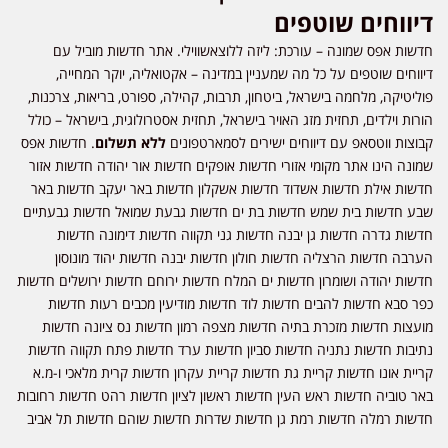
דיווחים שוטפים
חדשות אפס שמונה – עורכת: ליזה ללוצאשווילי. אתר חדשות מוביל עם
דיווחים שוטפים על כל מה שמעניין במדינה – אקטואליה, יוקר המחייה,
פוליטיקה, מלחמה בישראל, ביטחון, תרבות, קהילה, ספורט, בריאות, צרכנות,
הורות וילדים, תחזית מזג האויר בישראל, תחזית אסטרולוגית, בישראל – כולל
קבוצות ווטסאפ עם דיווחים ישירים לסמארטפונים
ללא תשלום
. חדשות אפס
שמונה הינו אתר מקומי אזורי חדשות אופקים חדשות אור יהודה חדשות אזור
חדשות אילת חדשות אשדוד חדשות אשקלון חדשות באר יעקב חדשות באר
שבע חדשות בית שמש חדשות בת ים חדשות גבעת שמואל חדשות גבעתיים
חדשות גדרה חדשות גן יבנה חדשות גני תקווה חדשות דימונה חדשות
הערבה חדשות הרצליה חדשות חולון חדשות יבנה חדשות יהוד מונוסון
חדשות יהודה ושומרון חדשות ים המלח חדשות ירוחם חדשות ירושלים חדשות
כפר סבא חדשות להבים חדשות לוד חדשות מודיעין מכבים רעות חדשות
מועצות חדשות מזכרת בתיה חדשות מצפה רמון חדשות נס ציונה חדשות
נתיבות חדשות נתניה חדשות סביון חדשות ערד חדשות פתח תקווה חדשות
קריית אונו חדשות קריית גת חדשות קריית עקרון חדשות קרית מלאכי ו-מ.א
באר טוביה חדשות ראש העין חדשות ראשון לציון חדשות רהט חדשות רחובות
חדשות רמלה חדשות רמת גן חדשות שדרות חדשות שוהם חדשות תל אביב