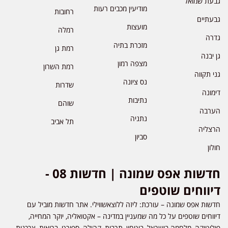
גבעת שמואל
מודיעין מכבים רעות
רחובות
גבעתיים
מועצות
רמלה
גדרה
מזכרת בתיה
רמת גן
גן יבנה
מצפה רמון
רמת השרון
גני תקווה
נס ציונה
שדרות
דימונה
נתיבות
שוהם
הערבה
נתניה
תל אביב
הרצליה
סביון
חולון
חדשות אפס שמונה | חדשות 08 -
דיווחים שוטפים
חדשות אפס שמונה – עורכת: ליזה ללוצאשווילי. אתר חדשות מוביל עם
דיווחים שוטפים על כל מה שמעניין במדינה – אקטואליה, יוקר המחייה,
פוליטיקה, מלחמה בישראל, ביטחון, תרבות, קהילה, ספורט, בריאות, צרכנות,