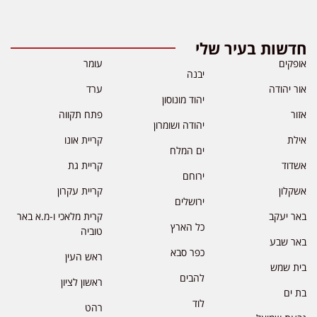
חדשות בעיר שלי
אופקים
עומר
יבנה
אור יהודה
ערד
יהוד מונוסון
אזור
פתח תקווה
יהודה ושומרון
אילת
קריית אונו
ים המלח
אשדוד
קריית גת
ירוחם
אשקלון
קריית עקרון
ירושלים
באר יעקב
קרית מלאכי ו-מ.א באר
כל הארץ
טוביה
באר שבע
כפר סבא
ראש העין
בית שמש
להבים
ראשון לציון
בת ים
לוד
רהט