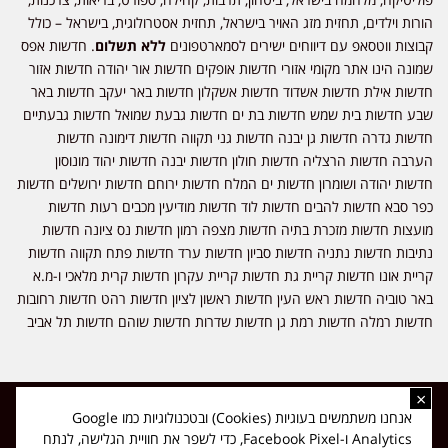
הורות וילדים, תחזית מזג האויר בישראל, תחזית אסטרולוגית, בישראל – כולל
קבוצות ווטסאפ עם דיווחים ישירים לסמארטפונים
ללא תשלום
. חדשות אפס
שמונה הינו אתר מקומי אזורי חדשות אופקים חדשות אור יהודה חדשות אזור
חדשות אילת חדשות אשדוד חדשות אשקלון חדשות באר יעקב חדשות באר
שבע חדשות בית שמש חדשות בת ים חדשות גבעת שמואל חדשות גבעתיים
חדשות גדרה חדשות גן יבנה חדשות גני תקווה חדשות דימונה חדשות
הערבה חדשות הרצליה חדשות חולון חדשות יבנה חדשות יהוד מונוסון
חדשות יהודה ושומרון חדשות ים המלח חדשות ירוחם חדשות ירושלים חדשות
כפר סבא חדשות להבים חדשות לוד חדשות מודיעין מכבים רעות חדשות
מועצות חדשות מזכרת בתיה חדשות מצפה רמון חדשות נס ציונה חדשות
נתיבות חדשות נתניה חדשות סביון חדשות ערד חדשות פתח תקווה חדשות
קריית אונו חדשות קריית גת חדשות קריית עקרון חדשות קרית מלאכי ו-מ.א
באר טוביה חדשות ראש העין חדשות ראשון לציון חדשות רהט חדשות רחובות
חדשות רמלה חדשות רמת גן חדשות שדרות חדשות שוהם חדשות תל אביב
×
כל הזכויות שמורות ל-ליזה ללוצאשווילי - חדשות אפס שמונה - דיווחים בזמן
אנחנו משתמשים בעוגיות (Cookies) ובטכנולוגיות כמו Google
אמת, נוסד בשנת 2019 | טל' לפרסומים 054-9759222 מייל מערכת
Analytics ו-Facebook Pixel, כדי לשפר את חוויית הגלישה, לנתח
news08.net@gmail.com