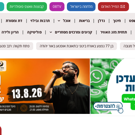
המייל האדום
מלחמה בישראל
08TV
קבוצות וואצפ פופולריות
שפט
חינוך
נדלן
בריאות
אוכל
תרבות ובילוי
דת ומסורת
תחזית מזג האוויר
קניונים ומרכזים מסחריים
פוליטיקה
הריון ולידה
בן 77 נפצע באורח בינוני בתאונת אופנוע באור יהודה
בן 77 נפצע באורח בינוני בתאונת אופנוע באור יהודה
פתח תקווה: רכב פגע במנוף הרמה – 
פתח תקווה: רכב פגע במנוף הרמה – 