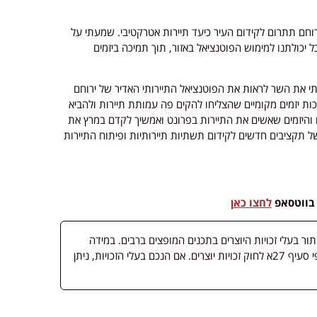
ם תתרום לקידום העיר כיעד תיירות אטרקטיבי. שמעתי על
 יכולתנו למימוש הפוטנציאל באזור, תוך תמיכה ביזמים
י את השר לראות את הפוטנציאל התיירותי האדיר של ירוחם
ת יזמים מקומיים שהצליחו להקים פה עמותת תיירות ולהביא
ם והיזמים שאשים את התיירות בפרונט ואמשיך לקדם במרץ את
 תקציבים חדשים לקידום תשתיות תיירותיות ופיתוח התיירות
 בווטסאפ
לחצו כאן
 בעלי זכויות היוצרים בתכנים המופצים ברבים. במידה
ופורסמה מדיה שבעליה אינו ידוע, השימוש נעשה לפי סעיף 27א לחוק זכויות יוצרים. אם הנכם בעלי הזכויות, ניתן