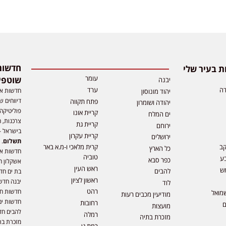
 בעיר שלי
עומר
שוטפי
יבנה
דה
ערד
חדשות אפ
יהוד מונוסון
דיווחים ש
פתח תקווה
יהודה ושומרון
פוליטיקה,
קריית אונו
ים המלח
צרכנות, ה
קריית גת
ירוחם
בישראל –
קריית עקרון
ירושלים
תשלום
. 
קב
קרית מלאכי ו-מ.א באר
כל הארץ
חדשות או
טוביה
ע
כפר סבא
אשקלון ח
ראש העין
ש
להבים
בת ים חד
ראשון לציון
יבנה חדש
לוד
רהט
חדשות חול
מואל
מודיעין מכבים רעות
חדשות ים
רחובות
ם
מועצות
להבים חד
רמלה
מזכרת בתיה
מזכרת בת
רמת גן