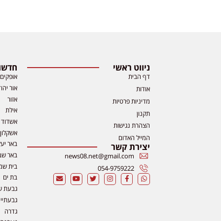
ניווט ראשי
חדשות
דף הבית
אופקים
אור יהו
אודות
אזור
מדיניות פרטיות
אילת
תקנון
אשדוד
הצהרת נגישות
אשקלון
המייל האדום
באר יע
יצירת קשר
באר שב
news08.net@gmail.com
בית שמ
054-9759222
בת ים
גבעת ש
גבעתיי
גדרה