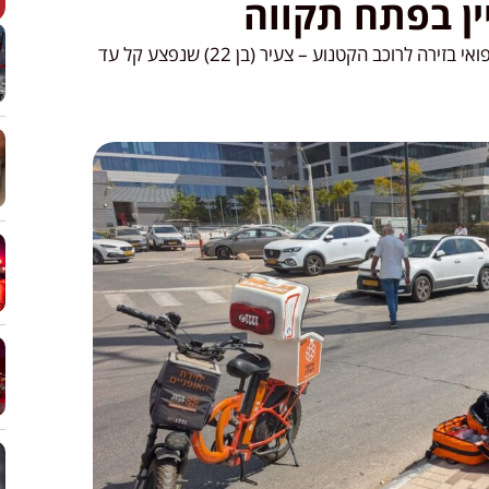
ן בפתח תקווה
צוותי הרפואה של איחוד הצלה העניקו סיוע רפואי בזירה לרוכב הקטנוע – צעיר (בן 22) שנפצע קל עד