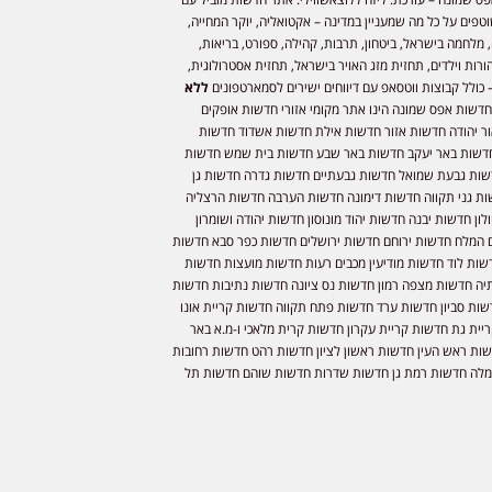
וטפים על כל מה שמעניין במדינה – אקטואליה, יוקר המחייה,
 מלחמה בישראל, ביטחון, תרבות, קהילה, ספורט, בריאות,
ורות וילדים, תחזית מזג האויר בישראל, תחזית אסטרולוגית,
 כולל קבוצות ווטסאפ עם דיווחים ישירים לסמארטפונים
ללא
חדשות אפס שמונה הינו אתר מקומי אזורי חדשות אופקים
ר יהודה חדשות אזור חדשות אילת חדשות אשדוד חדשות
דשות באר יעקב חדשות באר שבע חדשות בית שמש חדשות
שות גבעת שמואל חדשות גבעתיים חדשות גדרה חדשות גן
ות גני תקווה חדשות דימונה חדשות הערבה חדשות הרצליה
ון חדשות יבנה חדשות יהוד מונוסון חדשות יהודה ושומרון
 המלח חדשות ירוחם חדשות ירושלים חדשות כפר סבא חדשות
שות לוד חדשות מודיעין מכבים רעות חדשות מועצות חדשות
יה חדשות מצפה רמון חדשות נס ציונה חדשות נתיבות חדשות
שות סביון חדשות ערד חדשות פתח תקווה חדשות קריית אונו
יית גת חדשות קריית עקרון חדשות קרית מלאכי ו-מ.א באר
שות ראש העין חדשות ראשון לציון חדשות רהט חדשות רחובות
לה חדשות רמת גן חדשות שדרות חדשות שוהם חדשות תל