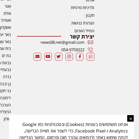
אזור
מדיניות פרטיות
אילת
תקנון
אשדוד
הצהרת נגישות
אשקלון
המייל האדום
באר יע
יצירת קשר
באר שב
news08.net@gmail.com
בית שמ
054-9759222
בת ים
גבעת ש
גבעתיי
גדרה
גן יבנה
גני תקו
דימונה
הערבה
הרצליה
×
חולון
אנחנו משתמשים בעוגיות (Cookies) ובטכנולוגיות כמו Google
Analytics ו-Facebook Pixel, כדי לשפר את חוויית הגלישה,
לנתח שימוש באתר ולהתאים עבורך תוכן ופרסום. המשך הגלישה