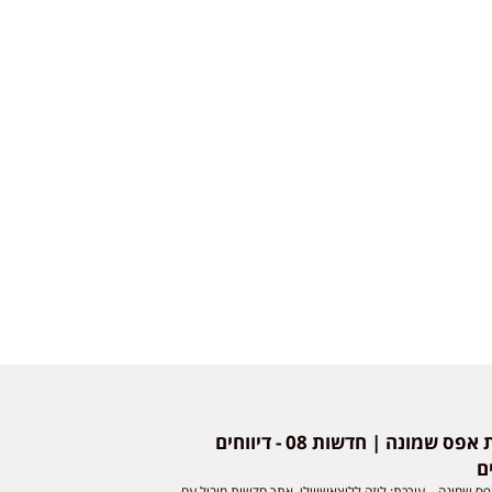
חדשות אפס שמונה | חדשות 08 - דיווחים
ם
ס שמונה – עורכת: ליזה ללוצאשווילי. אתר חדשות מוביל עם