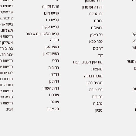
יהוד מונוסון
דיווחים ש
פתח תקווה
יהודה ושומרון
פוליטיקה,
קריית אונו
ים המלח
צרכנות, ה
קריית גת
ירוחם
בישראל –
קריית עקרון
ירושלים
תשלום
. 
קב
קרית מלאכי ו-מ.א באר
כל הארץ
חדשות או
טוביה
ע
כפר סבא
אשקלון ח
ראש העין
ש
להבים
בת ים חד
ראשון לציון
יבנה חדש
לוד
רהט
חדשות חול
מואל
מודיעין מכבים רעות
חדשות ים
רחובות
ם
מועצות
להבים חד
רמלה
מזכרת בתיה
מזכרת בת
רמת גן
מצפה רמון
נתניה חד
רמת השרון
וה
נס ציונה
חדשות קר
שדרות
נתיבות
טוביה חד
שוהם
חדשות רמ
נתניה
תל אביב
אביב
סביון