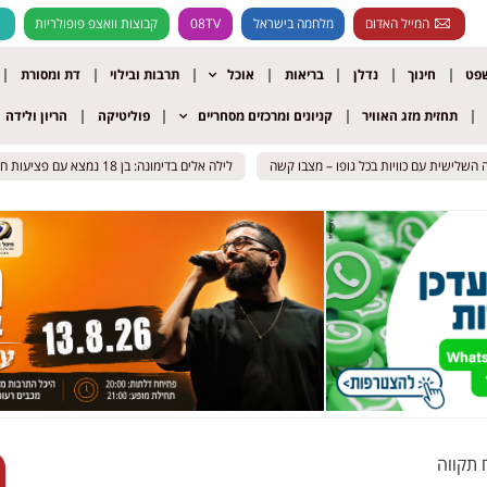
המייל האדום
מלחמה בישראל
08TV
קבוצות וואצפ פופולריות
שפט
חינוך
נדלן
בריאות
אוכל
תרבות ובילוי
דת ומסורת
תחזית מזג האוויר
קניונים ומרכזים מסחריים
פוליטיקה
הריון ולידה
לילה אלים בדימונה: בן 18 נמצא עם פציעות חודרות – מצבו קשה
לילה אלים בדימונה: בן 18 נמצא עם פציעות חודרות – מצבו קשה
 תקווה