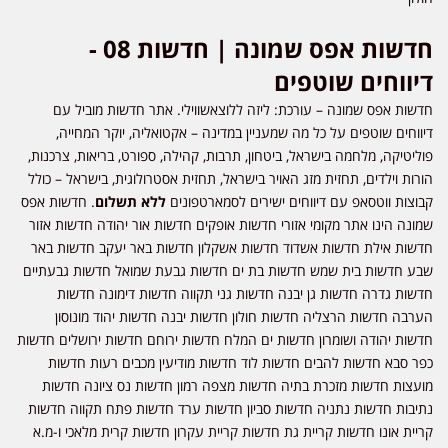
חדשות אפס שמונה | חדשות 08 -
דיווחים שוטפים
חדשות אפס שמונה – עורכת: ליזה ללוצאשווילי. אתר חדשות מוביל עם
דיווחים שוטפים על כל מה שמעניין במדינה – אקטואליה, יוקר המחייה,
פוליטיקה, מלחמה בישראל, ביטחון, תרבות, קהילה, ספורט, בריאות, צרכנות,
הורות וילדים, תחזית מזג האויר בישראל, תחזית אסטרולוגית, בישראל – כולל
קבוצות ווטסאפ עם דיווחים ישירים לסמארטפונים
ללא תשלום
. חדשות אפס
שמונה הינו אתר מקומי אזורי חדשות אופקים חדשות אור יהודה חדשות אזור
חדשות אילת חדשות אשדוד חדשות אשקלון חדשות באר יעקב חדשות באר
שבע חדשות בית שמש חדשות בת ים חדשות גבעת שמואל חדשות גבעתיים
חדשות גדרה חדשות גן יבנה חדשות גני תקווה חדשות דימונה חדשות
הערבה חדשות הרצליה חדשות חולון חדשות יבנה חדשות יהוד מונוסון
חדשות יהודה ושומרון חדשות ים המלח חדשות ירוחם חדשות ירושלים חדשות
כפר סבא חדשות להבים חדשות לוד חדשות מודיעין מכבים רעות חדשות
מועצות חדשות מזכרת בתיה חדשות מצפה רמון חדשות נס ציונה חדשות
נתיבות חדשות נתניה חדשות סביון חדשות ערד חדשות פתח תקווה חדשות
קריית אונו חדשות קריית גת חדשות קריית עקרון חדשות קרית מלאכי ו-מ.א