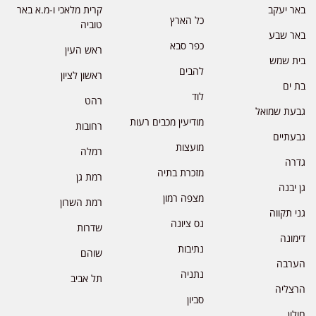
באר יעקב
קרית מלאכי ו-מ.א באר
כל הארץ
טוביה
באר שבע
כפר סבא
ראש העין
בית שמש
להבים
ראשון לציון
בת ים
לוד
רהט
גבעת שמואל
מודיעין מכבים רעות
רחובות
גבעתיים
מועצות
רמלה
גדרה
מזכרת בתיה
רמת גן
גן יבנה
מצפה רמון
רמת השרון
גני תקווה
נס ציונה
שדרות
דימונה
נתיבות
שוהם
הערבה
נתניה
תל אביב
הרצליה
סביון
חולון