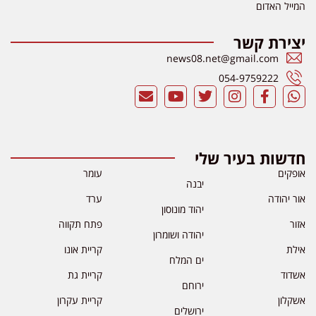
המייל האדום
יצירת קשר
news08.net@gmail.com
054-9759222
חדשות בעיר שלי
אופקים
עומר
יבנה
אור יהודה
ערד
יהוד מונוסון
אזור
פתח תקווה
יהודה ושומרון
אילת
קריית אונו
ים המלח
אשדוד
קריית גת
ירוחם
אשקלון
קריית עקרון
ירושלים