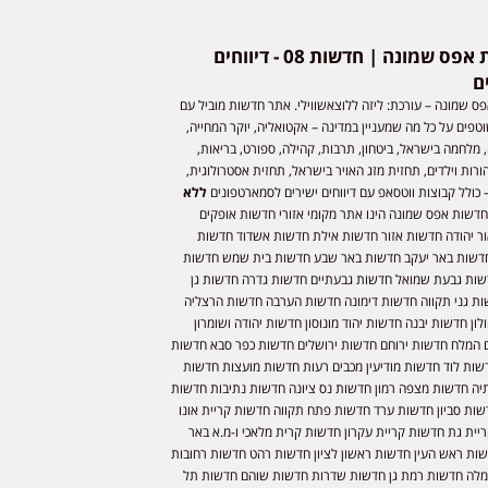
חדשות אפס שמונה | חדשות 08 - דיווחים
ם
ס שמונה – עורכת: ליזה ללוצאשווילי. אתר חדשות מוביל עם
וטפים על כל מה שמעניין במדינה – אקטואליה, יוקר המחייה,
 מלחמה בישראל, ביטחון, תרבות, קהילה, ספורט, בריאות,
ורות וילדים, תחזית מזג האויר בישראל, תחזית אסטרולוגית,
 כולל קבוצות ווטסאפ עם דיווחים ישירים לסמארטפונים
ללא
חדשות אפס שמונה הינו אתר מקומי אזורי חדשות אופקים
ר יהודה חדשות אזור חדשות אילת חדשות אשדוד חדשות
דשות באר יעקב חדשות באר שבע חדשות בית שמש חדשות
שות גבעת שמואל חדשות גבעתיים חדשות גדרה חדשות גן
ות גני תקווה חדשות דימונה חדשות הערבה חדשות הרצליה
ון חדשות יבנה חדשות יהוד מונוסון חדשות יהודה ושומרון
 המלח חדשות ירוחם חדשות ירושלים חדשות כפר סבא חדשות
שות לוד חדשות מודיעין מכבים רעות חדשות מועצות חדשות
יה חדשות מצפה רמון חדשות נס ציונה חדשות נתיבות חדשות
שות סביון חדשות ערד חדשות פתח תקווה חדשות קריית אונו
יית גת חדשות קריית עקרון חדשות קרית מלאכי ו-מ.א באר
שות ראש העין חדשות ראשון לציון חדשות רהט חדשות רחובות
לה חדשות רמת גן חדשות שדרות חדשות שוהם חדשות תל