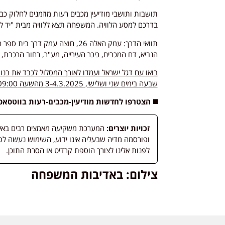
תושבות ותושבי מודיעין מכבים רעות מוזמנים לחלוק 
בדרכם למסע הלוויה. המשפחה תצא ללוויה מבית "יד לבנים" ברחו
תוואי הדרך: עמק האלה 26, חוצה עמק
הנביא, דם המכבים, כיכר העירייה, מע"ר, רחוב הרכבת,
בואו עם דגל ישראל ועמדו לאורך המסלול לכבד את בנ
שבעה בימים שני ושלישי, 3-4.3.2025 מהשעה 09:00 ועד 21:00 במרכז שלוה (דרך שלוה 1) ירושלים
◼️ הצטרפו לחדשות מודיעין-מכבים-רעות בווטסא
זכויות יוצרים:
המערכת משקיעה מאמצים רבים באיתור
לפנות אלינו לצורך הוספת קרדיט או הסרת התוכן.
צילום: באדיבות המשפחה