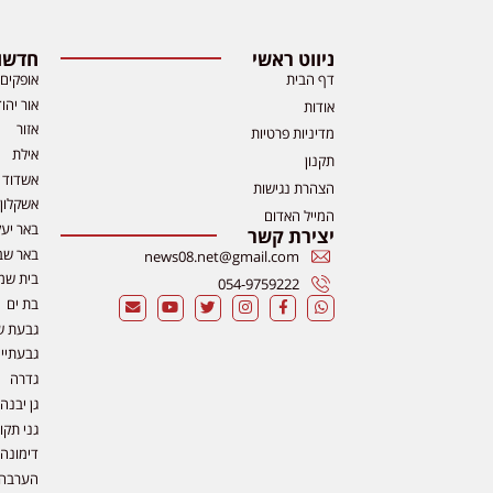
ניווט ראשי
חדשות
דף הבית
אופקים
אור יהו
אודות
אזור
מדיניות פרטיות
אילת
תקנון
אשדוד
הצהרת נגישות
אשקלון
המייל האדום
באר יע
יצירת קשר
באר שב
news08.net@gmail.com
בית שמ
054-9759222
בת ים
גבעת ש
גבעתיי
גדרה
גן יבנה
גני תקו
דימונה
הערבה