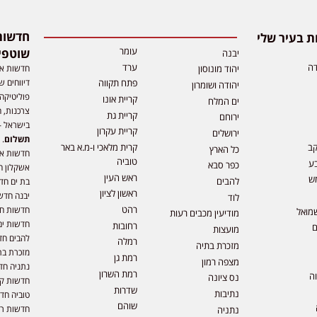
 בעיר שלי
עומר
שוטפי
יבנה
דה
ערד
חדשות אפ
יהוד מונוסון
דיווחים ש
פתח תקווה
יהודה ושומרון
פוליטיקה,
קריית אונו
ים המלח
צרכנות, ה
קריית גת
ירוחם
בישראל –
קריית עקרון
ירושלים
תשלום
. 
קב
קרית מלאכי ו-מ.א באר
כל הארץ
חדשות או
טוביה
ע
כפר סבא
אשקלון ח
ראש העין
ש
להבים
בת ים חד
ראשון לציון
יבנה חדש
לוד
רהט
חדשות חול
מואל
מודיעין מכבים רעות
חדשות ים
רחובות
ם
מועצות
להבים חד
רמלה
מזכרת בתיה
מזכרת בת
רמת גן
מצפה רמון
נתניה חד
רמת השרון
וה
נס ציונה
חדשות קר
שדרות
נתיבות
טוביה חד
שוהם
חדשות רמ
נתניה