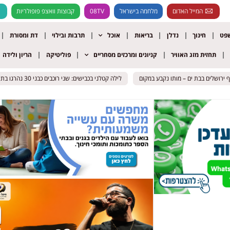
המייל האדום
מלחמה בישראל
08TV
קבוצות וואצפ פופולריות
שפט
חינוך
נדלן
בריאות
אוכל
תרבות ובילוי
דת ומסורת
תחזית מזג האוויר
קניונים ומרכזים מסחריים
פוליטיקה
הריון ולידה
לילה קטלני בכבישים: שני רוכבים כבני 30 נהרגו בתאונות באילת ובבית שמש
לילה קטלני בכבישים: שני רוכבים כבני 30 נהרגו בתאונות באילת ובבית שמש