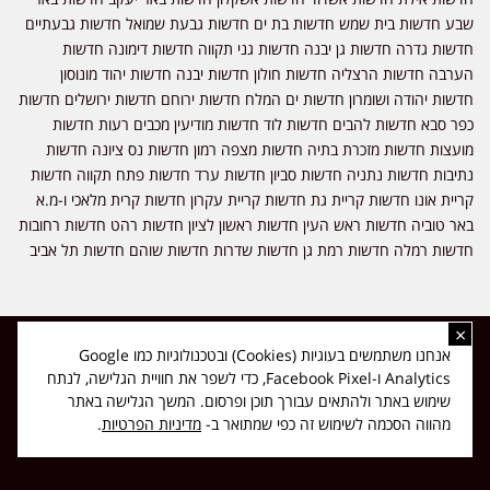
שבע חדשות בית שמש חדשות בת ים חדשות גבעת שמואל חדשות גבעתיים
חדשות גדרה חדשות גן יבנה חדשות גני תקווה חדשות דימונה חדשות
הערבה חדשות הרצליה חדשות חולון חדשות יבנה חדשות יהוד מונוסון
חדשות יהודה ושומרון חדשות ים המלח חדשות ירוחם חדשות ירושלים חדשות
כפר סבא חדשות להבים חדשות לוד חדשות מודיעין מכבים רעות חדשות
מועצות חדשות מזכרת בתיה חדשות מצפה רמון חדשות נס ציונה חדשות
נתיבות חדשות נתניה חדשות סביון חדשות ערד חדשות פתח תקווה חדשות
קריית אונו חדשות קריית גת חדשות קריית עקרון חדשות קרית מלאכי ו-מ.א
באר טוביה חדשות ראש העין חדשות ראשון לציון חדשות רהט חדשות רחובות
חדשות רמלה חדשות רמת גן חדשות שדרות חדשות שוהם חדשות תל אביב
×
כל הזכויות שמורות ל-ליזה ללוצאשווילי - חדשות אפס שמונה - דיווחים בזמן
אנחנו משתמשים בעוגיות (Cookies) ובטכנולוגיות כמו Google
אמת, נוסד בשנת 2019 | טל' לפרסומים 054-9759222 מייל מערכת
Analytics ו-Facebook Pixel, כדי לשפר את חוויית הגלישה, לנתח
news08.net@gmail.com
שימוש באתר ולהתאים עבורך תוכן ופרסום. המשך הגלישה באתר
❤
Made with
by
DIGITA
מהווה הסכמה לשימוש זה כפי שמתואר ב-
מדיניות הפרטיות
.