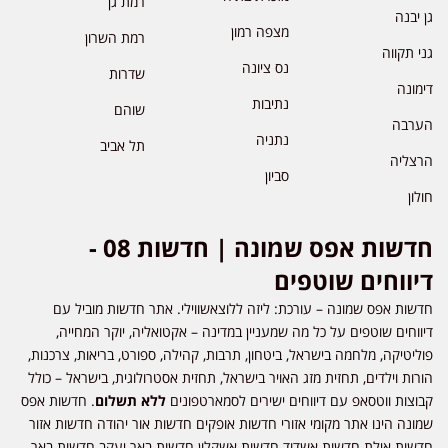
רמת גן
גן יבנה
מצפה רמון
רמת השרון
גני תקווה
נס ציונה
שדרות
דימונה
נתיבות
שוהם
הערבה
נתניה
תל אביב
הרצליה
סביון
חולון
חדשות אפס שמונה | חדשות 08 -
דיווחים שוטפים
חדשות אפס שמונה – עורכת: ליזה ללוצאשווילי. אתר חדשות מוביל עם
דיווחים שוטפים על כל מה שמעניין במדינה – אקטואליה, יוקר המחייה,
פוליטיקה, מלחמה בישראל, ביטחון, תרבות, קהילה, ספורט, בריאות, צרכנות,
הורות וילדים, תחזית מזג האויר בישראל, תחזית אסטרולוגית, בישראל – כולל
קבוצות ווטסאפ עם דיווחים ישירים לסמארטפונים
ללא תשלום
. חדשות אפס
שמונה הינו אתר מקומי אזורי חדשות אופקים חדשות אור יהודה חדשות אזור
חדשות אילת חדשות אשדוד חדשות אשקלון חדשות באר יעקב חדשות באר