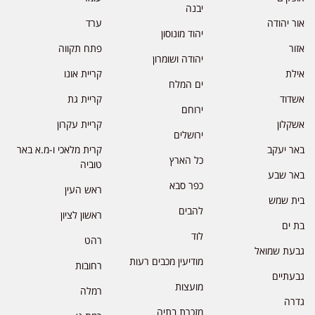
יבנה
אור יהודה
ערד
יהוד מונוסון
אזור
פתח תקווה
יהודה ושומרון
אילת
קריית אונו
ים המלח
אשדוד
קריית גת
ירוחם
אשקלון
קריית עקרון
ירושלים
באר יעקב
קרית מלאכי ו-מ.א באר
כל הארץ
טוביה
באר שבע
כפר סבא
ראש העין
בית שמש
להבים
ראשון לציון
בת ים
לוד
רהט
גבעת שמואל
מודיעין מכבים רעות
רחובות
גבעתיים
מועצות
רמלה
גדרה
מזכרת בתיה