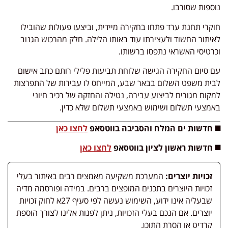
נוספות שסורבו.
חוקרי תחנת ערד פתחו בחקירה מיידית, וביצעו פעולות שהובילו
לאיתור החשוד ולעצירתו עוד באותו הלילה. חלק מהרכוש הגנוב
וכרטיסי האשראי נתפסו ברשותו.
עם סיום החקירה הגישה שלוחת תביעות פלילי רותם כתב אישום
לבית משפט השלום בבאר שבע, המייחס לו עבירות של התפרצות
למקום מגורים לביצוע עבירה, נטילה והחזקה של רכיב חיוני
באמצעי תשלום ושימוש באמצעי תשלום שלא כדין.
◼️ חדשות ים המלח והסביבה בווטסאפ
לחצו כאן
◼️ חדשות ראשון לציון בווטסאפ
לחצו כאן
זכויות יוצרים:
המערכת משקיעה מאמצים רבים באיתור בעלי
זכויות היוצרים בתכנים המופצים ברבים. במידה ופורסמה מדיה
שבעליה אינו ידוע, השימוש נעשה לפי סעיף 27א לחוק זכויות
יוצרים. אם הנכם בעלי הזכויות, ניתן לפנות אלינו לצורך הוספת
קרדיט או הסרת התוכן.