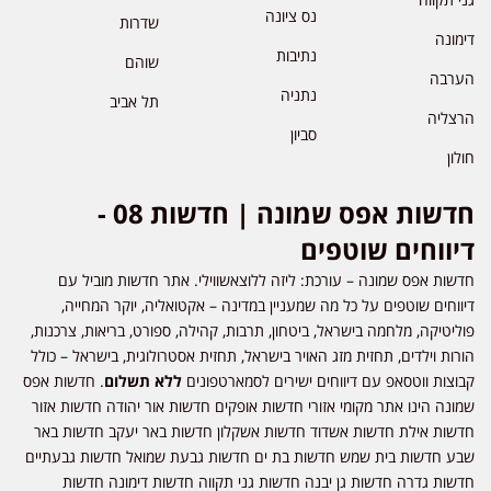
נס ציונה
שדרות
דימונה
נתיבות
שוהם
הערבה
נתניה
תל אביב
הרצליה
סביון
חולון
חדשות אפס שמונה | חדשות 08 -
דיווחים שוטפים
חדשות אפס שמונה – עורכת: ליזה ללוצאשווילי. אתר חדשות מוביל עם
דיווחים שוטפים על כל מה שמעניין במדינה – אקטואליה, יוקר המחייה,
פוליטיקה, מלחמה בישראל, ביטחון, תרבות, קהילה, ספורט, בריאות, צרכנות,
הורות וילדים, תחזית מזג האויר בישראל, תחזית אסטרולוגית, בישראל – כולל
קבוצות ווטסאפ עם דיווחים ישירים לסמארטפונים
ללא תשלום
. חדשות אפס
שמונה הינו אתר מקומי אזורי חדשות אופקים חדשות אור יהודה חדשות אזור
חדשות אילת חדשות אשדוד חדשות אשקלון חדשות באר יעקב חדשות באר
שבע חדשות בית שמש חדשות בת ים חדשות גבעת שמואל חדשות גבעתיים
חדשות גדרה חדשות גן יבנה חדשות גני תקווה חדשות דימונה חדשות