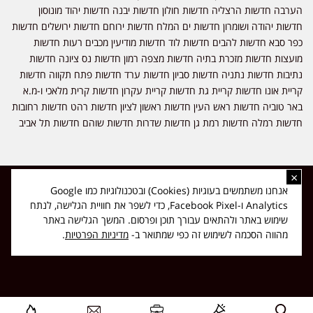
הערבה חדשות הרצליה חדשות חולון חדשות יבנה חדשות יהוד מונוסון
חדשות יהודה ושומרון חדשות ים המלח חדשות ירוחם חדשות ירושלים חדשות
כפר סבא חדשות להבים חדשות לוד חדשות מודיעין מכבים רעות חדשות
מועצות חדשות מזכרת בתיה חדשות מצפה רמון חדשות נס ציונה חדשות
נתיבות חדשות נתניה חדשות סביון חדשות ערד חדשות פתח תקווה חדשות
קריית אונו חדשות קריית גת חדשות קריית עקרון חדשות קרית מלאכי ו-מ.א
באר טוביה חדשות ראש העין חדשות ראשון לציון חדשות רהט חדשות רחובות
חדשות רמלה חדשות רמת גן חדשות שדרות חדשות שוהם חדשות תל אביב
×
כל הזכויות שמורות ל-ליזה ללוצאשווילי - חדשות אפס שמונה - דיווחים בזמן
אנחנו משתמשים בעוגיות (Cookies) ובטכנולוגיות כמו Google
אמת, נוסד בשנת 2019 | טל' לפרסומים 054-9759222 מייל מערכת
Analytics ו-Facebook Pixel, כדי לשפר את חוויית הגלישה, לנתח
news08.net@gmail.com
שימוש באתר ולהתאים עבורך תוכן ופרסום. המשך הגלישה באתר
❤
Made with
by
DIGITA
מהווה הסכמה לשימוש זה כפי שמתואר ב-
מדיניות הפרטיות
.