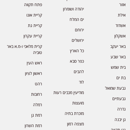
אזור
פתח תקווה
יהודה ושומרון
אילת
קריית אונו
ים המלח
אשדוד
קריית גת
ירוחם
אשקלון
קריית עקרון
ירושלים
באר יעקב
קרית מלאכי ו-מ.א באר
כל הארץ
טוביה
באר שבע
כפר סבא
ראש העין
בית שמש
להבים
ראשון לציון
בת ים
לוד
רהט
גבעת שמואל
מודיעין מכבים רעות
רחובות
גבעתיים
מועצות
רמלה
גדרה
מזכרת בתיה
רמת גן
גן יבנה
מצפה רמון
רמת השרון
גני תקווה