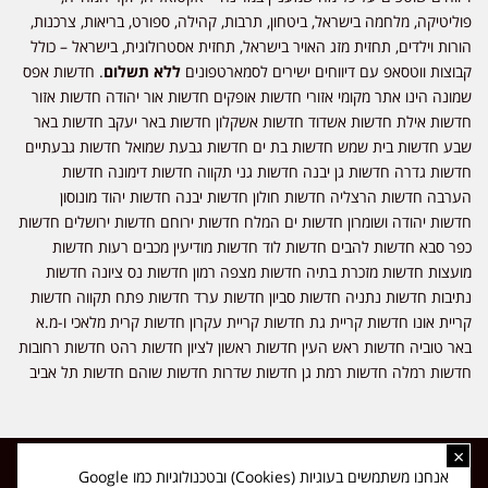
פוליטיקה, מלחמה בישראל, ביטחון, תרבות, קהילה, ספורט, בריאות, צרכנות,
הורות וילדים, תחזית מזג האויר בישראל, תחזית אסטרולוגית, בישראל – כולל
קבוצות ווטסאפ עם דיווחים ישירים לסמארטפונים
ללא תשלום
. חדשות אפס
שמונה הינו אתר מקומי אזורי חדשות אופקים חדשות אור יהודה חדשות אזור
חדשות אילת חדשות אשדוד חדשות אשקלון חדשות באר יעקב חדשות באר
שבע חדשות בית שמש חדשות בת ים חדשות גבעת שמואל חדשות גבעתיים
חדשות גדרה חדשות גן יבנה חדשות גני תקווה חדשות דימונה חדשות
הערבה חדשות הרצליה חדשות חולון חדשות יבנה חדשות יהוד מונוסון
חדשות יהודה ושומרון חדשות ים המלח חדשות ירוחם חדשות ירושלים חדשות
כפר סבא חדשות להבים חדשות לוד חדשות מודיעין מכבים רעות חדשות
מועצות חדשות מזכרת בתיה חדשות מצפה רמון חדשות נס ציונה חדשות
נתיבות חדשות נתניה חדשות סביון חדשות ערד חדשות פתח תקווה חדשות
קריית אונו חדשות קריית גת חדשות קריית עקרון חדשות קרית מלאכי ו-מ.א
באר טוביה חדשות ראש העין חדשות ראשון לציון חדשות רהט חדשות רחובות
חדשות רמלה חדשות רמת גן חדשות שדרות חדשות שוהם חדשות תל אביב
×
כל הזכויות שמורות ל-ליזה ללוצאשווילי - חדשות אפס שמונה - דיווחים בזמן
אנחנו משתמשים בעוגיות (Cookies) ובטכנולוגיות כמו Google