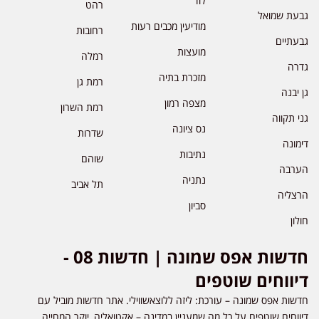
לוד
רהט
גבעת שמואל
מודיעין מכבים רעות
רחובות
גבעתיים
מועצות
רמלה
גדרה
מזכרת בתיה
רמת גן
גן יבנה
מצפה רמון
רמת השרון
גני תקווה
נס ציונה
שדרות
דימונה
נתיבות
שוהם
הערבה
נתניה
תל אביב
הרצליה
סביון
חולון
חדשות אפס שמונה | חדשות 08 -
דיווחים שוטפים
חדשות אפס שמונה – עורכת: ליזה ללוצאשווילי. אתר חדשות מוביל עם
דיווחים שוטפים על כל מה שמעניין במדינה – אקטואליה, יוקר המחייה,