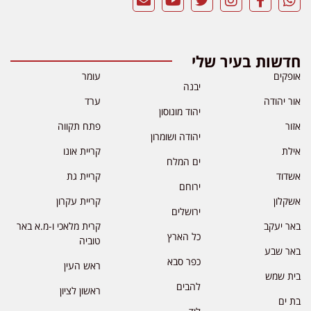
חדשות בעיר שלי
אופקים
עומר
יבנה
אור יהודה
ערד
יהוד מונוסון
אזור
פתח תקווה
יהודה ושומרון
אילת
קריית אונו
ים המלח
אשדוד
קריית גת
ירוחם
אשקלון
קריית עקרון
ירושלים
באר יעקב
קרית מלאכי ו-מ.א באר
כל הארץ
טוביה
באר שבע
כפר סבא
ראש העין
בית שמש
להבים
ראשון לציון
בת ים