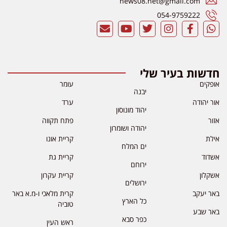
news08.net@gmail.com
054-9759222
חדשות בעיר שלי
אופקים
עומר
יבנה
אור יהודה
ערד
יהוד מונוסון
אזור
פתח תקווה
יהודה ושומרון
אילת
קריית אונו
ים המלח
אשדוד
קריית גת
ירוחם
אשקלון
קריית עקרון
ירושלים
באר יעקב
קרית מלאכי ו-מ.א באר
כל הארץ
טוביה
באר שבע
כפר סבא
ראש העין