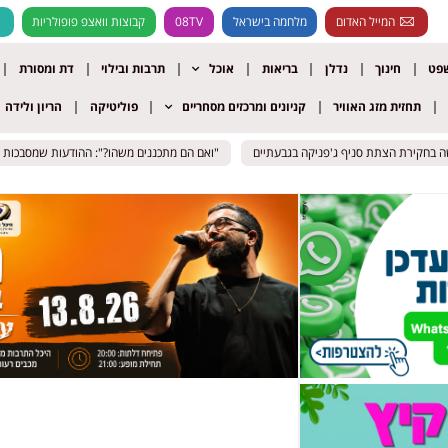
המייל האדום
מלחמה בישראל
08TV
קבוצות וואצפ פופולריות
שפט
חינוך
נדלן
בריאות
אוכל
תרבות ובילוי
דת ומסורת
תחזית מזג האוויר
קניונים ומרכזים מסחריים
פוליטיקה
הריון ולידה
"ואם הם מתכננים משהו?": ההודעות שמסבכות את בני הזו
"ואם הם מתכננים משהו?": ההודעות שמסבכות את בני הזו