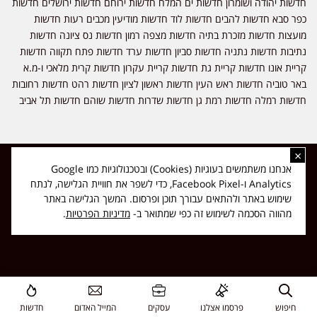
חדשות יהודה ושומרון חדשות ים המלח חדשות ירוחם חדשות ירושלים חדשות
כפר סבא חדשות להבים חדשות לוד חדשות מודיעין מכבים רעות חדשות
מועצות חדשות מזכרת בתיה חדשות מצפה רמון חדשות נס ציונה חדשות
נתיבות חדשות נתניה חדשות סביון חדשות ערד חדשות פתח תקווה חדשות
קריית אונו חדשות קריית גת חדשות קריית עקרון חדשות קרית מלאכי ו-מ.א
באר טוביה חדשות ראש העין חדשות ראשון לציון חדשות רהט חדשות רחובות
חדשות רמלה חדשות רמת גן חדשות שדרות חדשות שוהם חדשות תל אביב
×
כל הזכויות שמורות ל-ליזה ללוצאשווילי - חדשות אפס שמונה - דיווחים בזמן
אנחנו משתמשים בעוגיות (Cookies) ובטכנולוגיות כמו Google
אמת, נוסד בשנת 2019 | טל' לפרסומים 054-9759222 מייל מערכת
Analytics ו-Facebook Pixel, כדי לשפר את חוויית הגלישה, לנתח
news08.net@gmail.com
שימוש באתר ולהתאים עבורך תוכן ופרסום. המשך הגלישה באתר
❤
Made with
by
DIGITA
מהווה הסכמה לשימוש זה כפי שמתואר ב-
מדיניות הפרטיות
.
חיפוש
פרסמו אצלנו
עסקים
המייל האדום
חדשות