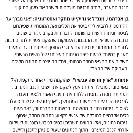
יהיה למדוד את האימפקט של כל אחת מתכניות השיקום על ישובי
הנגב המערבי, לחזק תכניות מוצלחות ולשפר את טעון התיקון״.
בן אברהמי, מנכ״ל אינדיקייט מחקר ואסטרטגיה:
״אני מברך על
ההזדמנות להביא לידי ביטוי את הכלים ואת המומחיות שפיתחנו
לניטור וניתוח השיח ברשתות החברתיות בקרב מגזרים שונים
בחברה הישראלית. התובנות העמוקות שהפקנו צפויות לתרום רבות
לגורמים המתמודדים כיום עם אתגרי החוסן והפיתוח בנגב המערבי.
מעניין במיוחד לראות כיצד הניתוח האיכותני של השיח הרשתי
משלים את ממצאי הסקר הכמותי, ויחד הם יוצרים תמונה מקיפה
ומעמיקה של המצב".
עמותת "ארץ חדשה עכשיו"
, שהוקמה מיד לאחר מתקפת ה-7
באוקטובר, מובילה את המאמץ לשקם את יישובי הנגב המערבי.
העמותה נוסדה במטרה ללוות את תושבי האזור ולספק מענה
לצרכים הנובעים מהמשבר המתמשך. "ארץ חדשה עכשיו" פועלת
לאיסוף וניתוח נתונים מהשטח וברשתות החברתיות, באמצעות
כלים אקדמיים בהובלה של אנשי מקצוע בתחום החקר, איסוף
וניתוח נתונים, ואלו מהווים תשתית ובסיס לגיבוש תוכניות לשיקום
אזרחי הנגב המערבי. מתוך הנתונים שעולים ניתן לתכנן וליישם