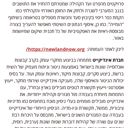
פרויקטים מהפרט ועד הקהילה שמטרתם להחזיר את התושבים
בנגב המערבי לשגרה ולחזק את החוסן האזרחי והקהילתי כמו
הקמת כפר ריפוי בקיבוץ סעד והכשרת מטפלים בטראומה בשיתוף
"הומייה". כמו כן, איסוף הנתונים השיטתי מאפשר להעריך בצורה
מבוססת-ראיות את האפקטיביות של כל תכנית שיקום שמיושמת
באזור.
לינק לאתר העמותה:
https://newlandnow.org/
חברת אינדיקייט
מתמחה בביצוע מחקרי עומק בקרב קבוצות
אוכלוסייה שונות בישראל באמצעות ניטור וניתוח מעמיק של השיח
ברשת, ביצוע סקרים, קבוצות מיקוד, ראיונות עומק ועוד. על בסיס
יכולות הניטור והאיסוף שלה, מעניקה אינדיקייט שירותי מחקר, ייעוץ
אסטרטגי וייעוץ תקשורת לגופים מובילים בארץ ובחו"ל, עם
התמחות מיוחדת בעבודה מול מגזרים וקהילות ייחודיות. את
אינדיקייט מובילים מומחים בעלי ניסיון מוכח בתחומים כמו מדיניות
ציבורית, ממשל, תקשורת וניו-מדיה. הניסיון הייחודי של אינדיקייט
בעבודה עם המגזרים השונים בישראל, מתבסס על היכרות רבת
שנים עם שורה של קהילות דוברות שפות שונות (ערבית, רוסית,