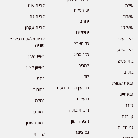
אילת
קריית אונו
ים המלח
אשדוד
קריית גת
ירוחם
אשקלון
קריית עקרון
ירושלים
באר יעקב
קרית מלאכי ו-מ.א באר
כל הארץ
טוביה
באר שבע
כפר סבא
ראש העין
בית שמש
להבים
ראשון לציון
בת ים
לוד
רהט
גבעת שמואל
מודיעין מכבים רעות
רחובות
גבעתיים
מועצות
רמלה
גדרה
מזכרת בתיה
רמת גן
גן יבנה
מצפה רמון
רמת השרון
גני תקווה
נס ציונה
שדרות