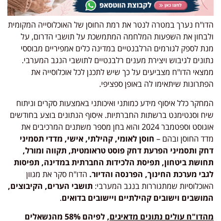
הדו"ח נערך במטרה לנטר את רמת החוסן של האוכלוסייה המקומית
ולבחון את השפעות המלחמה המתמשכת על תושבי הדרום, על
מנת לספק לגורמים הרלבנטיים במדינה כלים אמפיריים מבוססי
נתונים לגיבוש ויצירת מענים רלבנטיים לתושבי הנגב המערבי.
ממצאי הדו"ח מצביעים על כך שיש לתכנן לכל אוכלוסייה את
הפתרונות שיתאימו לה באופן ספציפי.
המחקר כלל איסוף מידע כמותני ואיכותני באמצעות סקרים וניתוח
שיח וסנטימנט ברשתות החברתיות. איסוף הנתונים בוצע בחודשים
אוגוסט וספטמבר 2024 והוא בחן מספר משתנים המרכיבים את
מדד החוסן ובהם –
חוסן לאומי, קהילתי, אישי, מדדי תסמיני
דחק ותסמיני הפרעת דחק פוסט טראומטית, תקווה ומורל,
תחושת ביטחון, תפיסת הלכידות החברתית במדינה, תפיסות
לגבי מערכת החינוך, הפרנסה והדיור.
הדו"ח סקר את מגוון
האוכלוסיות שמתגוררות בנגב המערבי:
תושבי הערים, הקיבוצים,
המושבים וישובים קהילתיים ויישובים בדואים
.
מהדו"ח עולים נתונים מדאיגים
, לפיהם 58% מהנשאלים