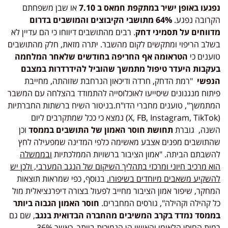
נפגעו באופן ישיר במתקפת חמאס ב 7.10
או שבן משפחתם
הקרובה נפגע.
64% מתושבי הקיבוצים והמושבים בדרום
מדווחים על תסמיני דחק
. רבים מהתושבים דיווחו כי הם עדיין לא
בשלב הריפוי ומתקשים לקום מהשבר. יתרה מזאת, חלק מהתושבים
טוענים כי
הטראומה אף החריפה בחודשים שלאחר המלחמה
בעקבות היעדר טיפול מתמשך שהוביל להידרדרות במצבם
הנפשי
"רמת הדחק, חרדה ודיכאון הנרחבת שזוהתה, מחייבת
פיתוח מנגנונים שיסייעו לאוכלוסייה להתמודד בהצלחה עם המשבר
המתמשך", טוענים מחברי הדו"ח.בניטור השיח ברשתות החברתיות
(X, FB, Instagram, TikTok) נמצא כי ככל שמתקרבים ליום
השנה, גוברת
תחושת חוסר האמון של התושבים בממסד
וכן
שהתושבים מפנים אצבע מאשימה כלפי המדינה שמפעילה לחץ
להשבתם הביתה. "אמון הציבור ברשויות הממלכתיות
ובממשלה
הוא מרכיב חיוני ומרכזי בתהליך השיקום של הנגב המערבי, ולכן יש
להשקיע משאבים מיוחדים בשיפורו.
בנוסף, כפי שמראות תוצאות
המחקר, שיפור אמון הציבור מחייב לפעול בצורה דיפרנציאלית מול
כל קהילה וקהילה", גורסים המחברים.
חוסר האמון הגבוה ביותר
בממסד נמדד בקרב המשיבים מהחברה הבדואית בנגב
, שם גם
רמות החוסן הלאומי והאישי הן הנמוכות ביותר, כאשר 36%