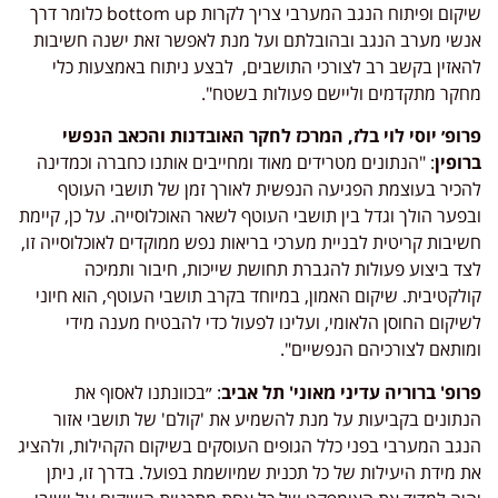
שיקום ופיתוח הנגב המערבי צריך לקרות bottom up כלומר דרך
אנשי מערב הנגב ובהובלתם ועל מנת לאפשר זאת ישנה חשיבות
להאזין בקשב רב לצורכי התושבים, לבצע ניתוח באמצעות כלי
מחקר מתקדמים וליישם פעולות בשטח".
פרופ׳ יוסי לוי בלז, המרכז לחקר האובדנות והכאב הנפשי
ברופין
: "הנתונים מטרידים מאוד ומחייבים אותנו כחברה וכמדינה
להכיר בעוצמת הפגיעה הנפשית לאורך זמן של תושבי העוטף
ובפער הולך וגדל בין תושבי העוטף לשאר האוכלוסייה. על כן, קיימת
חשיבות קריטית לבניית מערכי בריאות נפש ממוקדים לאוכלוסייה זו,
לצד ביצוע פעולות להגברת תחושת שייכות, חיבור ותמיכה
קולקטיבית. שיקום האמון, במיוחד בקרב תושבי העוטף, הוא חיוני
לשיקום החוסן הלאומי, ועלינו לפעול כדי להבטיח מענה מידי
ומותאם לצורכיהם הנפשיים".
פרופ' ברוריה עדיני מאוני' תל אביב
: ״בכוונתנו לאסוף את
הנתונים בקביעות על מנת להשמיע את 'קולם' של תושבי אזור
הנגב המערבי בפני כלל הגופים העוסקים בשיקום הקהילות, ולהציג
את מידת היעילות של כל תכנית שמיושמת בפועל. בדרך זו, ניתן