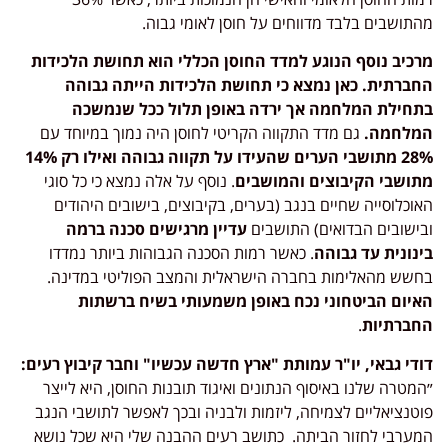
מהתושבים בלבד מדווחים על חוסן לאומי גבוה.
מרכיב נוסף הנוגע למדד החוסן הכללי הוא תחושת הלכידות
החברתית. כאן נמצא כי תחושת הלכידות הייתה גבוהה
בתחילת המלחמה אך ירדה באופן תלול ככל שנמשכה
המלחמה.
גם מדד התקווה הקריטי לחוסן היה נמוך במיוחד עם
28% מתושבי הערים שהעידו על תקווה גבוהה ואילו רק 14%
מתושבי הקיבוצים והמושבים
. נוסף על אלה נמצא כי כל סוגי
האוכלוסייה שחיים בנגב (בערים, בקיבוצים, בישובים היהודים
ובישובים הבדואים) התושבים
עדיין מרגישים סכנה ברמה
בינונית עד גבוהה
. כאשר רמות הסכנה הגבוהות ביותר נמדדו
בחשש מהאלימות בחברה הישראלית והמצב הפוליטי במדינה.
האיום הביטחוני נכח באופן משמעותי בשיח ברשתות
החברתיות
.
דודי גבאי, יו"ר עמותת "ארץ חדשה עכשיו" וחבר קיבוץ רעים:
״המטרה שלנו באיסוף הנתונים ואיגוד תובנות החוסן, היא לייצר
פוטנציאליים לצמיחה, ליזמות ולבניה ובכך לאפשר לתושבי הנגב
המערבי לחזור הביתה. כתושב רעים ההבנה שלי היא שכל נושא