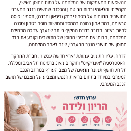
ההשפעות המעמיקות של המלחמה על רמות החוסן האישי,
הקהילתי והלאומי ורמות הביטחון והסכנה שחשים בנגב המערבי.
התושבים מדווחים על תסמיני דחק (דיכאון וחרדה), תסמיני פוסט
טראומה, רמת אמון נמוכה בממסד ותחושות חוסר בטחון וסכנה
לחיות באזור. מדובר בדו"ח המקיף ביותר שנערך עד כה מתחילת
המלחמה, הבוחן את מרכיבי החוסן של התושבים וקובע את מדד
החוסן של תושבי הנגב המערבי, שנה לאחר המלחמה.
הדו"ח, עליו חתומים עמותת "ארץ חדשה עכשיו", חברת המחקר
והאסטרטגיה "אינדיקייט" וחוקרים מאוניברסיטת תל אביב ומכללת
תל חי, חושף תמונה מדאיגה של מצב העורף במרחב הנגב
המערבי במיוחד בתחום בריאות הנפש ומצביע על מצבם של תושבי
הנגב המערבי.