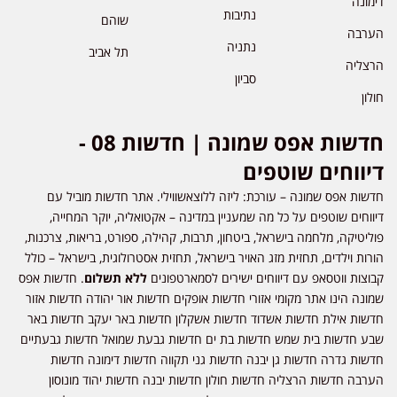
דימונה
נתיבות
שוהם
הערבה
נתניה
תל אביב
הרצליה
סביון
חולון
חדשות אפס שמונה | חדשות 08 -
דיווחים שוטפים
חדשות אפס שמונה – עורכת: ליזה ללוצאשווילי. אתר חדשות מוביל עם
דיווחים שוטפים על כל מה שמעניין במדינה – אקטואליה, יוקר המחייה,
פוליטיקה, מלחמה בישראל, ביטחון, תרבות, קהילה, ספורט, בריאות, צרכנות,
הורות וילדים, תחזית מזג האויר בישראל, תחזית אסטרולוגית, בישראל – כולל
קבוצות ווטסאפ עם דיווחים ישירים לסמארטפונים
ללא תשלום
. חדשות אפס
שמונה הינו אתר מקומי אזורי חדשות אופקים חדשות אור יהודה חדשות אזור
חדשות אילת חדשות אשדוד חדשות אשקלון חדשות באר יעקב חדשות באר
שבע חדשות בית שמש חדשות בת ים חדשות גבעת שמואל חדשות גבעתיים
חדשות גדרה חדשות גן יבנה חדשות גני תקווה חדשות דימונה חדשות
הערבה חדשות הרצליה חדשות חולון חדשות יבנה חדשות יהוד מונוסון