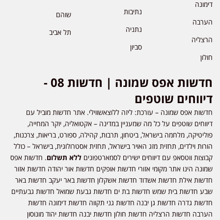
דימונה
נתיבות
שוהם
הערבה
נתניה
תל אביב
הרצליה
סביון
חולון
חדשות אפס שמונה | חדשות 08 -
דיווחים שוטפים
חדשות אפס שמונה – עורכת: ליזה ללוצאשווילי. אתר חדשות מוביל עם
דיווחים שוטפים על כל מה שמעניין במדינה – אקטואליה, יוקר המחייה,
פוליטיקה, מלחמה בישראל, ביטחון, תרבות, קהילה, ספורט, בריאות, צרכנות,
הורות וילדים, תחזית מזג האויר בישראל, תחזית אסטרולוגית, בישראל – כולל
קבוצות ווטסאפ עם דיווחים ישירים לסמארטפונים
ללא תשלום
. חדשות אפס
שמונה הינו אתר מקומי אזורי חדשות אופקים חדשות אור יהודה חדשות אזור
חדשות אילת חדשות אשדוד חדשות אשקלון חדשות באר יעקב חדשות באר
שבע חדשות בית שמש חדשות בת ים חדשות גבעת שמואל חדשות גבעתיים
חדשות גדרה חדשות גן יבנה חדשות גני תקווה חדשות דימונה חדשות
הערבה חדשות הרצליה חדשות חולון חדשות יבנה חדשות יהוד מונוסון