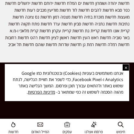
חדשות יהודה ושומרון חדשות ים המלח חדשות ירוחם חדשות ירושלים חדשות
כפר סבא חדשות להבים חדשות לוד חדשות מודיעין מכבים רעות חדשות
מועצות חדשות מזכרת בתיה חדשות מצפה רמון חדשות נס ציונה חדשות
נתיבות חדשות נתניה חדשות סביון חדשות ערד חדשות פתח תקווה חדשות
קריית אונו חדשות קריית גת חדשות קריית עקרון חדשות קרית מלאכי ו-מ.א
באר טוביה חדשות ראש העין חדשות ראשון לציון חדשות רהט חדשות רחובות
חדשות רמלה חדשות רמת גן חדשות שדרות חדשות שוהם חדשות תל אביב
×
כל הזכויות שמורות ל-ליזה ללוצאשווילי - חדשות אפס שמונה - דיווחים בזמן
אנחנו משתמשים בעוגיות (Cookies) ובטכנולוגיות כמו Google
אמת, נוסד בשנת 2019 | טל' לפרסומים 054-9759222 מייל מערכת
Analytics ו-Facebook Pixel, כדי לשפר את חוויית הגלישה, לנתח
news08.net@gmail.com
שימוש באתר ולהתאים עבורך תוכן ופרסום. המשך הגלישה באתר
❤
Made with
by
DIGITA
מהווה הסכמה לשימוש זה כפי שמתואר ב-
מדיניות הפרטיות
.
חיפוש
פרסמו אצלנו
עסקים
המייל האדום
חדשות