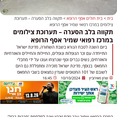
בית
>
בית חולים אסף הרופא
>
תקווה בלב הסערה – תערוכת
צילומים במרכז רפואי שמיר אסף הרופא
תקווה בלב הסערה – תערוכת צילומים
במרכז רפואי שמיר אסף הרופא
ביום השנה לטבח הנורא בשבת השחורה, מדינת ישראל
התייחדה עם זכר הנופלות ונופלים, החיילות והחיילים והאזרחיות
והאזרחים, נשים גברים וטף שנרצחו ועונו על ידי מחבלי
החמאס בנוסף, מדינת ישראל מזכירה ומתפללת גם היום
לשובם של 101 החטופים שעדין נמצאים בשבי החמאס
שרון מאירוביץ
10/10/2024
16:45
המרכז הרפואי שמיר ערך טקס זיכרון שנה למלחמת 'חרבות ברזל' .