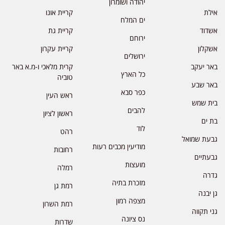
יהודה ושומרון
אילת
קריית אונו
ים המלח
אשדוד
קריית גת
ירוחם
אשקלון
קריית עקרון
ירושלים
באר יעקב
קרית מלאכי ו-מ.א באר
כל הארץ
טוביה
באר שבע
כפר סבא
ראש העין
בית שמש
להבים
ראשון לציון
בת ים
לוד
רהט
גבעת שמואל
מודיעין מכבים רעות
רחובות
גבעתיים
מועצות
רמלה
גדרה
מזכרת בתיה
רמת גן
גן יבנה
מצפה רמון
רמת השרון
גני תקווה
נס ציונה
שדרות