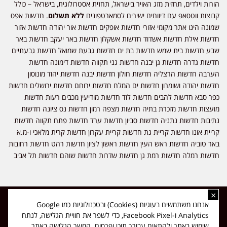
הורות וילדים, תחזית מזג האויר בישראל, תחזית אסטרולוגית, בישראל – כולל
קבוצות ווטסאפ עם דיווחים ישירים לסמארטפונים
ללא תשלום
. חדשות אפס
שמונה הינו אתר מקומי אזורי חדשות אופקים חדשות אור יהודה חדשות אזור
חדשות אילת חדשות אשדוד חדשות אשקלון חדשות באר יעקב חדשות באר
שבע חדשות בית שמש חדשות בת ים חדשות גבעת שמואל חדשות גבעתיים
חדשות גדרה חדשות גן יבנה חדשות גני תקווה חדשות דימונה חדשות
הערבה חדשות הרצליה חדשות חולון חדשות יבנה חדשות יהוד מונוסון
חדשות יהודה ושומרון חדשות ים המלח חדשות ירוחם חדשות ירושלים חדשות
כפר סבא חדשות להבים חדשות לוד חדשות מודיעין מכבים רעות חדשות
מועצות חדשות מזכרת בתיה חדשות מצפה רמון חדשות נס ציונה חדשות
נתיבות חדשות נתניה חדשות סביון חדשות ערד חדשות פתח תקווה חדשות
קריית אונו חדשות קריית גת חדשות קריית עקרון חדשות קרית מלאכי ו-מ.א
באר טוביה חדשות ראש העין חדשות ראשון לציון חדשות רהט חדשות רחובות
חדשות רמלה חדשות רמת גן חדשות שדרות חדשות שוהם חדשות תל אביב
×
כל הזכויות שמורות ל-ליזה ללוצאשווילי - חדשות אפס שמונה - דיווחים בזמן
אנחנו משתמשים בעוגיות (Cookies) ובטכנולוגיות כמו Google
אמת, נוסד בשנת 2019 | טל' לפרסומים 054-9759222 מייל מערכת
Analytics ו-Facebook Pixel, כדי לשפר את חוויית הגלישה, לנתח
news08.net@gmail.com
שימוש באתר ולהתאים עבורך תוכן ופרסום. המשך הגלישה באתר