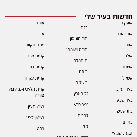
חדשות בעיר שלי
אופקים
עומר
יבנה
אור יהודה
ערד
יהוד מונוסון
אזור
פתח תקווה
יהודה ושומרון
אילת
קריית אונו
ים המלח
אשדוד
קריית גת
ירוחם
אשקלון
קריית עקרון
ירושלים
באר יעקב
קרית מלאכי ו-מ.א באר
כל הארץ
טוביה
באר שבע
כפר סבא
ראש העין
בית שמש
להבים
ראשון לציון
בת ים
לוד
רהט
גבעת שמואל