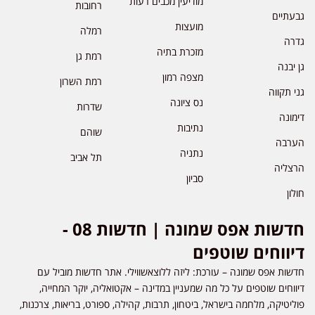
מודיעין מכבים רעות
רחובות
גבעתיים
מועצות
רמלה
גדרה
מזכרת בתיה
רמת גן
גן יבנה
מצפה רמון
רמת השרון
גני תקווה
נס ציונה
שדרות
דימונה
נתיבות
שוהם
הערבה
נתניה
תל אביב
הרצליה
סביון
חולון
חדשות אפס שמונה | חדשות 08 -
דיווחים שוטפים
חדשות אפס שמונה – עורכת: ליזה ללוצאשווילי. אתר חדשות מוביל עם
דיווחים שוטפים על כל מה שמעניין במדינה – אקטואליה, יוקר המחייה,
פוליטיקה, מלחמה בישראל, ביטחון, תרבות, קהילה, ספורט, בריאות, צרכנות,