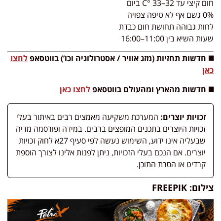
חום קיצי עד 32–33 °C ביום
0% גשם אף לא טיפה צפויה
לחות גבוהה תחושת חום כבדת
שעות השיא בין 11:00–16:00
◼️ חדשות תחזיות (מזג אוויר / אסטרולוגיה וכו’) בווטסאפ
לחצו
כאן
◼️ חדשות מהארץ ומהעולם בווטסאפ
לחצו כאן
זכויות יוצרים:
המערכת משקיעה מאמצים רבים באיתור בעלי
זכויות היוצרים בתכנים המופצים ברבים. במידה ופורסמה מדיה
שבעליה אינו ידוע, השימוש נעשה לפי סעיף 27א לחוק זכויות
יוצרים. אם הנכם בעלי הזכויות, ניתן לפנות אלינו לצורך הוספת
קרדיט או הסרת התוכן.
צילום: FREEPIK