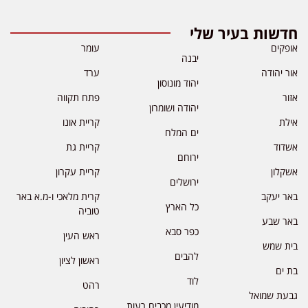
חדשות בעיר שלי
אופקים
עומר
יבנה
אור יהודה
ערד
יהוד מונוסון
אזור
פתח תקווה
יהודה ושומרון
אילת
קריית אונו
ים המלח
אשדוד
קריית גת
ירוחם
אשקלון
קריית עקרון
ירושלים
באר יעקב
קרית מלאכי ו-מ.א באר
כל הארץ
טוביה
באר שבע
כפר סבא
ראש העין
בית שמש
להבים
ראשון לציון
בת ים
לוד
רהט
גבעת שמואל
מודיעין מכבים רעות