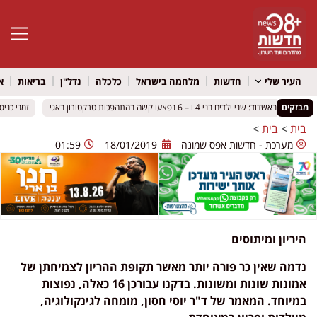
פתח סרגל 
העיר שלי
חדשות
מלחמה בישראל
כלכלה
נדל"ן
בריאות
א
מבזקים
שני ילדים בני 4 ו – 6 נפצעו קשה בהתהפכות טרקטורון באגי
שני ילדים בני 4 ו – 6 נפצעו קשה בהתהפכות טרקטורון באגי
זמני כניסת שבת 
זמני כניסת שבת 
בית
>
בית
>
מערכת - חדשות אפס שמונה
18/01/2019
01:59
היריון ומיתוסים
נדמה שאין כר פורה יותר מאשר תקופת ההריון לצמיחתן של
אמונות שונות ומשונות. בדקנו עבורכן 16 כאלה, נפוצות
במיוחד
. המאמר של
ד"ר יוסי חסון,
מומחה לגינקולוגיה,