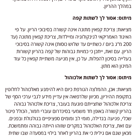
במהלך ההריון.
מיתוס: אסור לך לשתות קפה
מציאות: צריכת קפאין מתונה אינה קשורה בסיבוכי הריון. על פי
האיגוד האמריקאי לגינקולוגיה ומיילדות, צריכת קפאין מתונה (עד
200 מ"ג ביום / כשתיים עד שלוש כוסות) אינה קשורה בסיבוכי
הריון. עם זאת, ייתכן כי כמויות גבוהות של קפה בהריון קשורות
בעלייה בסיכון להפלות. על כן, אין מניעה משתיית קפאין כל עוד
המינון הוא מתון.
מיתוס: אסור לך לשתות אלכוהול
מציאות: אכן, ההמלצה הגורפת כיום היא להימנע מאלכוהול לחלוטין
בתקופת ההיריון, מכיוון שלרפואה אין עדיין מידע לגבי ערכי הסף של
צריכת אלכוהול שחצייתם פוגעת בעובר, צריכת אלכוהול גבוהה
בהריון קשורה באופן חד משמעי בסינדרום עוברי חמור, הכולל פיגור
שכלי, פגיעה בגדילה, מומי לב ומומים ספציפיים בגולגולת ובפנים.
עם זאת, צריכת האלכוהול במקרים שזוהו הייתה גבוהה ומתמשכת.
מכאן שגם אם גילית כי את בהריון לאחר בילוי במסעדה שבו שתית