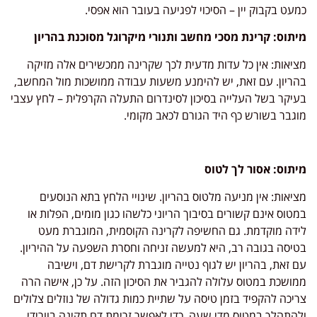
כמעט בקבוק יין – הסיכוי לפגיעה בעובר הוא אפסי.
מיתוס: קרינת מסכי מחשב ותנורי מיקרוגל מסוכנת בהריון
מציאות: אין כל עדות מדעית לכך שקרינה ממכשירים אלה מזיקה
בהריון. עם זאת, יש להימנע משעות עבודה ממושכות מול המחשב,
בעיקר בשל העלייה בסיכון לסינדרום התעלה הקרפלית – לחץ עצבי
מוגבר בשורש כף היד הגורם לכאב מקומי.
מיתוס: אסור לך לטוס
מציאות: אין מניעה מלטוס בהריון. שינויי הלחץ בתא הנוסעים
במטוס אינם קשורים בסיבוך הריוני כלשהו כגון מומים, הפלות או
לידה מוקדמת. גם החשיפה לקרינה הקוסמית, המוגברת מעט
בטיסה בגובה רב, היא למעשה זניחה וחסרת השפעה על ההיריון.
עם זאת, בהריון יש לגוף נטייה מוגברת לקרישת דם, וישיבה
ממושכת במטוס עלולה להגביר את הסיכון הזה. על כן, אישה הרה
צריכה להקפיד בזמן טיסה על שתיית כמות גדולה של נוזלים צלולים
ולהתהלך במטוס מדי שעה, כדי לאפשר זרימת דם תקינה בוורידי