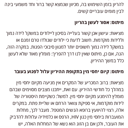
להריון בזמן השימוש בה, מכיוון שנמצא קשר ברור וחד משמעי בינה
לבין מומים עובריים קשים.
מיתוס: אסור לעשן בהריון
מציאות: עישון אכן קשור בעלייה בסיכון ליילודים במשקל לידה נמוך
וללידות מוקדמות. חשוב לדעת כי ילודים שנולדו טרם זמנם או
במשקל לידה נמוך חשופים יותר למגוון סיבוכי הפגות. במקרה הזה,
הנה, אם כן, מיתוס שאין לנו דרך להפריך: מומלץ מאוד שלא לעשן
כלל במשך ההיריון.
מיתוס: קיום יחסי מין בתקופת ההיריון עלול לפגוע בעובר
מציאות: ברוב המכריע של המקרים אין מניעה מקיום יחסי מין
במהלך כל חודשי ההיריון. עם זאת, ייתכנו מצבים מסוימים שבהם
מומלץ להימנע מקיום יחסי מין. למשל: כשקיימת היסטוריה של
לידות מוקדמות, אי ספיקת צוואר הרחם או שליית פתח. במקרים
אלה, רצוי להיוועץ ברופא הנשים המטפל. מעבר לכך, מחלות
המועברות ביחסי מין כגון HIV, הרפס או כלמידיה עלולות להדביק
את העובר, ולכן אם בן הזוג הוא נשא של המחלות האלה, יש