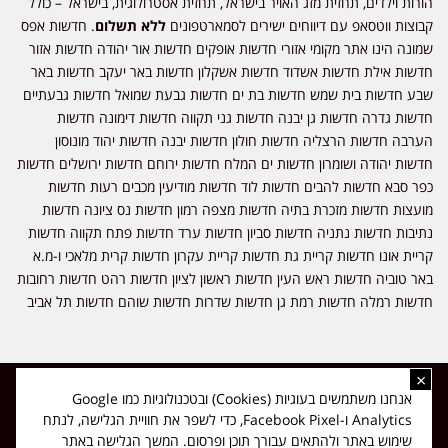
הורות וילדים, תחזית מזג האויר בישראל, תחזית אסטרולוגית, בישראל – כולל
קבוצות ווטסאפ עם דיווחים ישירים לסמארטפונים
ללא תשלום
. חדשות אפס
שמונה הינו אתר מקומי אזורי חדשות אופקים חדשות אור יהודה חדשות אזור
חדשות אילת חדשות אשדוד חדשות אשקלון חדשות באר יעקב חדשות באר
שבע חדשות בית שמש חדשות בת ים חדשות גבעת שמואל חדשות גבעתיים
חדשות גדרה חדשות גן יבנה חדשות גני תקווה חדשות דימונה חדשות
הערבה חדשות הרצליה חדשות חולון חדשות יבנה חדשות יהוד מונוסון
חדשות יהודה ושומרון חדשות ים המלח חדשות ירוחם חדשות ירושלים חדשות
כפר סבא חדשות להבים חדשות לוד חדשות מודיעין מכבים רעות חדשות
מועצות חדשות מזכרת בתיה חדשות מצפה רמון חדשות נס ציונה חדשות
נתיבות חדשות נתניה חדשות סביון חדשות ערד חדשות פתח תקווה חדשות
קריית אונו חדשות קריית גת חדשות קריית עקרון חדשות קרית מלאכי ו-מ.א
באר טוביה חדשות ראש העין חדשות ראשון לציון חדשות רהט חדשות רחובות
חדשות רמלה חדשות רמת גן חדשות שדרות חדשות שוהם חדשות תל אביב
×
כל הזכויות שמורות ל-ליזה ללוצאשווילי - חדשות אפס שמונה - דיווחים בזמן
אנחנו משתמשים בעוגיות (Cookies) ובטכנולוגיות כמו Google
אמת, נוסד בשנת 2019 | טל' לפרסומים 054-9759222 מייל מערכת
Analytics ו-Facebook Pixel, כדי לשפר את חוויית הגלישה, לנתח
news08.net@gmail.com
שימוש באתר ולהתאים עבורך תוכן ופרסום. המשך הגלישה באתר
❤
Made with
by
DIGITA