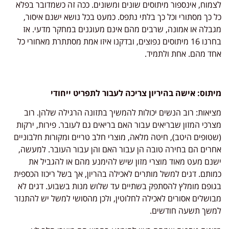
לצמוח, אינספור מיתוסים שונים ומשונים. ככה זה כשמדובר בפלא
כל כך מסתורי וכל כך בלתי נתפס. כמעט בכל נושא ישנם איסור,
מגבלה או אמונה, שרבים מהם אינם מעוגנים במחקר מדעי. אז
בחרנו 16 מיתוסים נפוצים, ובדקנו איזו אמת מסתתרת מאחורי כל
אחד מהם. אחת ולתמיד.
מיתוס: אישה בהיריון צריכה לעבור לתפריט ייחודי
מציאות: רוב הנשים יכולות להמשיך בתזונה הרגילה שלהן. רוב
מצרכי המזון שבריאים עבור האם בריאים גם לעובר. פירות, ירקות
(שטופים היטב), חיטה מלאה, מוצרי חלב טריים ומקורות חלבוניים
אחרים הם בחירה טובה הן עבור האם והן עבור העובר. למעשה,
ישנם מעט מאוד מוצרי מזון שיש להימנע מהם או להגביל את
כמותם. דגים למשל מותרים לאכילה בהריון, אך בשל ריכוז הכספית
בגופם מומלץ להסתפק בשתיים עד שלוש מנות בשבוע. דגים לא
מבושלים אסורים לאכילה לחלוטין, ולכן מהסושי למשל יש להתנזר
למשך תשעה חודשים.