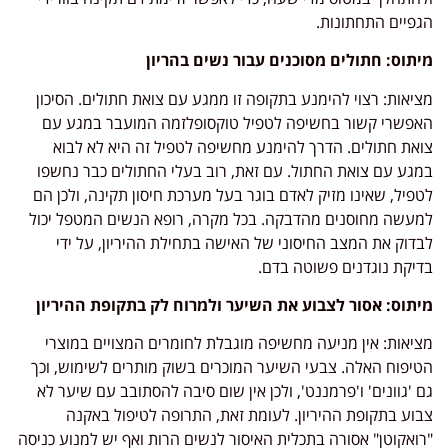
הגפיים התחתונות.
מיתוס: חתולים מסוכנים עבור נשים בהריון
מציאות: רצוי להימנע בתקופה זו ממגע עם צואת חתולים. הסיכון
האפשרי קשור בחשיפה לטפיל טוקסופלזמה המועבר במגע עם
צואת חתולים. הדרך להימנע מחשיפה לטפיל זה היא לא לבוא
במגע עם צואת החתול. עם זאת, רוב בעלי החתולים כבר נחשפו
לטפיל, שאינו מזיק לאדם בוגר בעל מערכת חיסון תקינה, ולכן הם
למעשה מחוסנים מהדבקה. בכל מקרה, רופא הנשים המטפל יכול
לבדוק את המצב החיסוני של האישה בתחילת ההיריון, על ידי
בדיקת נוגדנים פשוטה בדם.
מיתוס: אסור לצבוע את השיער ולמרוח לק בתקופת ההיריון
מציאות: אין מניעה מחשיפה מוגבלת לחומרים המצויים במוצרי
הטיפוח האלה. צבעי השיער המוכרים בשוק מותרים לשימוש, וכך
גם 'גוונים' ו'פרמננט', ולכן אין שום סיבה להסתובב עם שיער לא
צבוע בתקופת ההיריון. לעומת זאת, התרופה לטיפול באקנה
"רואקוטן" אסורה בתכלית האיסור לנשים הרות ואף יש למנוע כניסה