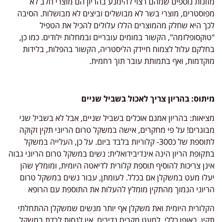
מזונות נוספים שמהם רצוי להימנע בהריון הם מוצרי חלב לא
מפוסטרים, מוצרי בשר לא מבושלים וביצים לא מבושלות. הסיבה
לכך היא שחלק מהמוצרים הללו עלולים להכיל את הטפיל
"טוקסופלזמה", הקשור במומים עובריים ובמחלות ילודים. כמו כן,
בחלקם עלול לצמוח חיידק הליסטריה, הקשור בהפלות, בלידות
מוקדמות, ואף בתמותת עובר תוך רחמית.
מיתוס: בהריון צריך לאכול בשביל שניים
מציאות: בהריון אמנם אוכלים בשביל שניים, אבל לא בשביל שני
מבוגרים! על פי מחקרים, אישה במשקל טרום הריוני תקין זקוקה
לתוספת של כ300- קלוריות בלבד ביום. על כן, העלייה במשקל
בתקופת הריון הינה אינדיבידואלית: נשים במשקל טרום הריוני גבוה
אינן צריכות להוסיף תוספת קלורית לדיאטה היומית, ומומלץ שהן
יעלו מעט במשקלן אם בכלל. לעומתן, עבור נשים במשקל טרום
הריוני הנמוך מהתקין מומלץ להעלות את התוספת עם הרופא
הקלורית היומית ואת משקלן אף יותר מנשים שמשקלן ההתחלתי
תקין. באופן כללי, למעט מקרים נדירים, אין לנסות לרדת במשקל