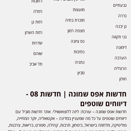
רחובות
גבעתיים
מועצות
רמלה
גדרה
מזכרת בתיה
רמת גן
גן יבנה
מצפה רמון
רמת השרון
גני תקווה
נס ציונה
שדרות
דימונה
נתיבות
שוהם
הערבה
נתניה
תל אביב
הרצליה
סביון
חולון
חדשות אפס שמונה | חדשות 08 -
דיווחים שוטפים
חדשות אפס שמונה – עורכת: ליזה ללוצאשווילי. אתר חדשות מוביל עם
דיווחים שוטפים על כל מה שמעניין במדינה – אקטואליה, יוקר המחייה,
פוליטיקה, מלחמה בישראל, ביטחון, תרבות, קהילה, ספורט, בריאות, צרכנות,