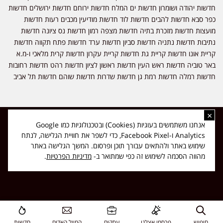
חדשות יהודה ושומרון חדשות ים המלח חדשות ירוחם חדשות ירושלים חדשות
כפר סבא חדשות להבים חדשות לוד חדשות מודיעין מכבים רעות חדשות
מועצות חדשות מזכרת בתיה חדשות מצפה רמון חדשות נס ציונה חדשות
נתיבות חדשות נתניה חדשות סביון חדשות ערד חדשות פתח תקווה חדשות
קריית אונו חדשות קריית גת חדשות קריית עקרון חדשות קרית מלאכי ו-מ.א
באר טוביה חדשות ראש העין חדשות ראשון לציון חדשות רהט חדשות רחובות
חדשות רמלה חדשות רמת גן חדשות שדרות חדשות שוהם חדשות תל אביב
×
כל הזכויות שמורות ל-ליזה ללוצאשווילי - חדשות אפס שמונה - דיווחים בזמן
אנחנו משתמשים בעוגיות (Cookies) ובטכנולוגיות כמו Google
אמת, נוסד בשנת 2019 | טל' לפרסומים 054-9759222 מייל מערכת
Analytics ו-Facebook Pixel, כדי לשפר את חוויית הגלישה, לנתח
news08.net@gmail.com
שימוש באתר ולהתאים עבורך תוכן ופרסום. המשך הגלישה באתר
❤
Made with
by
DIGITA
מהווה הסכמה לשימוש זה כפי שמתואר ב-
מדיניות הפרטיות
.
חיפוש
פרסמו אצלנו
עסקים
המייל האדום
חדשות