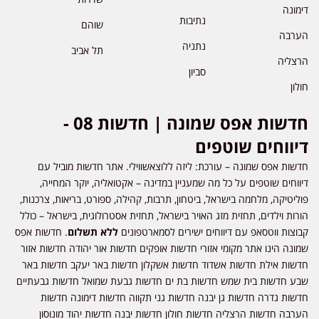
דימונה
נתיבות
שוהם
הערבה
נתניה
תל אביב
הרצליה
סביון
חולון
חדשות אפס שמונה | חדשות 08 -
דיווחים שוטפים
חדשות אפס שמונה – עורכת: ליזה ללוצאשווילי. אתר חדשות מוביל עם
דיווחים שוטפים על כל מה שמעניין במדינה – אקטואליה, יוקר המחייה,
פוליטיקה, מלחמה בישראל, ביטחון, תרבות, קהילה, ספורט, בריאות, צרכנות,
הורות וילדים, תחזית מזג האויר בישראל, תחזית אסטרולוגית, בישראל – כולל
קבוצות ווטסאפ עם דיווחים ישירים לסמארטפונים
ללא תשלום
. חדשות אפס
שמונה הינו אתר מקומי אזורי חדשות אופקים חדשות אור יהודה חדשות אזור
חדשות אילת חדשות אשדוד חדשות אשקלון חדשות באר יעקב חדשות באר
שבע חדשות בית שמש חדשות בת ים חדשות גבעת שמואל חדשות גבעתיים
חדשות גדרה חדשות גן יבנה חדשות גני תקווה חדשות דימונה חדשות
הערבה חדשות הרצליה חדשות חולון חדשות יבנה חדשות יהוד מונוסון