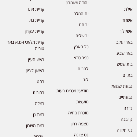
יהודה ושומרון
אילת
קריית אונו
ים המלח
אשדוד
קריית גת
ירוחם
אשקלון
קריית עקרון
ירושלים
באר יעקב
קרית מלאכי ו-מ.א באר
כל הארץ
טוביה
באר שבע
כפר סבא
ראש העין
בית שמש
להבים
ראשון לציון
בת ים
לוד
רהט
גבעת שמואל
מודיעין מכבים רעות
רחובות
גבעתיים
מועצות
רמלה
גדרה
מזכרת בתיה
רמת גן
גן יבנה
מצפה רמון
רמת השרון
גני תקווה
נס ציונה
שדרות