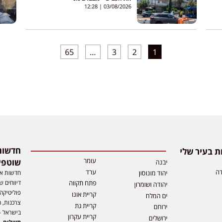
12:28
03/08/2026
65
…
3
2
1
 בעיר שלי
עומר
שוטפי
יבנה
דה
ערד
חדשות אפ
יהוד מונוסון
דיווחים ש
פתח תקווה
יהודה ושומרון
פוליטיקה,
קריית אונו
ים המלח
צרכנות, ה
קריית גת
ירוחם
בישראל –
קריית עקרון
ירושלים