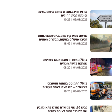
אירוע חריג במזכרת בתיה: אישה נפצעה
ופונתה לבית החולים
10:29
05/08/2026
שריפה בפארק ירמות בבית שמש: כוחות
הכיבוי פועלים במקום, מבקרים מפונים
מהאזור
18:42
04/08/2026
בן 78 מאשדוד נפצע אנוש בשריפה
שפרצה בדירת מגורים
08:20
04/08/2026
בן 70 התמוטט בתחנת אוטובוס
בירושלים – חייו ניצלו לאחר פעולות
החייאה
19:26
03/08/2026
כביש 60: שני בני אדם נהרגו בתאונה בין
שני כלי רכב סמוך לצומת רחלים