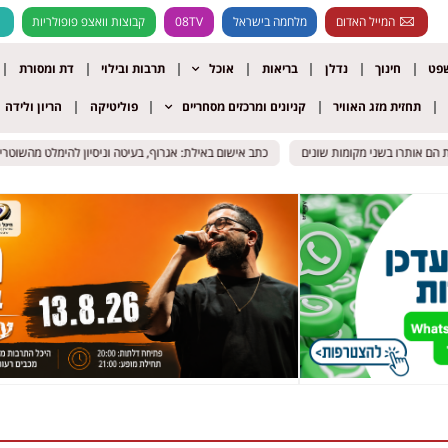
המייל האדום
מלחמה בישראל
08TV
קבוצות וואצפ פופולריות
שפט
חינוך
נדלן
בריאות
אוכל
תרבות ובילוי
דת ומסורת
תחזית מזג האוויר
קניונים ומרכזים מסחריים
פוליטיקה
הריון ולידה
ם אותרו בשני מקומות שונים
ם אותרו בשני מקומות שונים
כתב אישום באילת: אגרוף, בעיטה וניסיון להימלט מהשוטרים ב
כתב אישום באילת: אגרוף, בעיטה וניסיון להימלט מהשוטרים ב