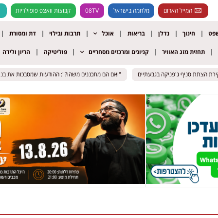
המייל האדום
מלחמה בישראל
08TV
קבוצות וואצפ פופולריות
שפט
חינוך
נדלן
בריאות
אוכל
תרבות ובילוי
דת ומסורת
תחזית מזג האוויר
קניונים ומרכזים מסחריים
פוליטיקה
הריון ולידה
"ואם הם מתכננים משהו?": ההודעות שמסבכות את בני הז
"ואם הם מתכננים משהו?": ההודעות שמסבכות את בני הז