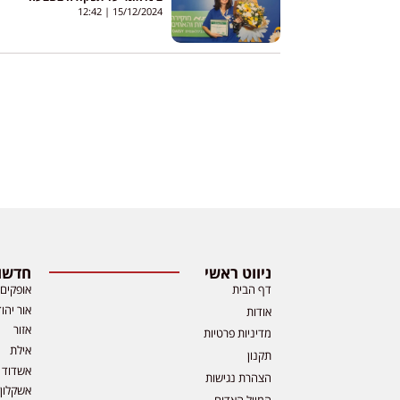
באוקטובר
12:42
15/12/2024
ניווט ראשי
חדשות
דף הבית
אופקים
אור יהו
אודות
אזור
מדיניות פרטיות
אילת
תקנון
אשדוד
הצהרת נגישות
אשקלון
המייל האדום