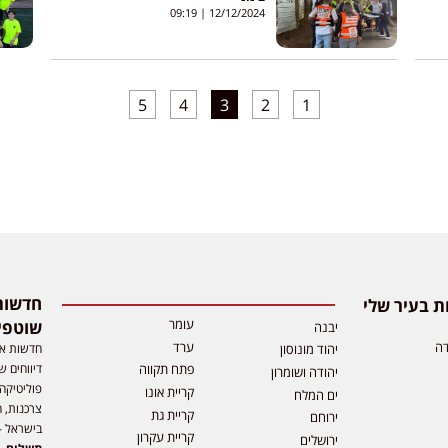
09:19
12/12/2024
5
4
3
2
1
 בעיר שלי
עומר
שוטפי
יבנה
דה
ערד
חדשות אפ
יהוד מונוסון
דיווחים ש
פתח תקווה
יהודה ושומרון
פוליטיקה,
קריית אונו
ים המלח
צרכנות, ה
קריית גת
ירוחם
בישראל –
קריית עקרון
ירושלים