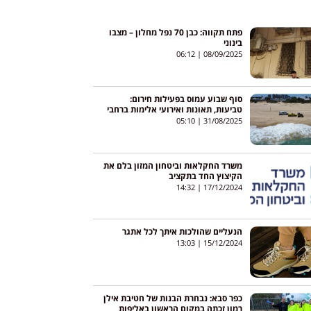
פתח תקווה: כבן 70 נפל מחלון – מצבו
בינוני
06:12
08/09/2025
סוף שבוע עמוס בפעילות חירום:
טביעות, תאונות ואירועי אלימות ברחבי
הארץ
05:10
31/08/2025
משרד החקלאות וביטחון המזון בלם את
הקיצוץ החד בתקציב
14:32
17/12/2024
הנעליים שהולכות איתך לכל אתגר
13:03
15/12/2024
כפר סבא: נבחרת הבנות של חטיבת אילן
רמון זכתה במקום הראשון באליפות