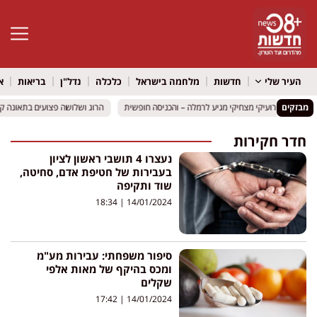
פתח סרגל 
העיר שלי
חדשות
מלחמה בישראל
כלכלה
נדל"ן
בריאות
א
מבזקים
כב הילדים רועיקי מצחיקי מגיע לרמלה – והכניסה חופשית
כב הילדים רועיקי מצחיקי מגיע לרמלה – והכניסה חופשית
הרוג ושלושה פצועים בתאונה קשה בכביש 316 סמוך למיתר: שני כ
הרוג ושלושה פצועים בתאונה קשה בכביש 316 סמוך למיתר: שני כ
חדר חקירות
נעצרו 4 תושבי ראשון לציון
בעבירות של חטיפת אדם, סחיטה,
שוד ותקיפה
18:34
14/01/2024
סיפור משפחתי: עבירות מע"מ
ומכס בהיקף של מאות אלפי
שקלים
17:42
14/01/2024