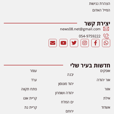
הצהרת נגישות
המייל האדום
יצירת קשר
news08.net@gmail.com
054-9759222
חדשות בעיר שלי
אופקים
עומר
יבנה
אור יהודה
ערד
יהוד מונוסון
אזור
פתח תקווה
יהודה ושומרון
אילת
קריית אונו
ים המלח
אשדוד
קריית גת
ירוחם