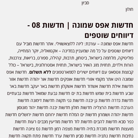
סביון
חולון
חדשות אפס שמונה | חדשות 08 -
דיווחים שוטפים
חדשות אפס שמונה – עורכת: ליזה ללוצאשווילי. אתר חדשות מוביל עם
דיווחים שוטפים על כל מה שמעניין במדינה – אקטואליה, יוקר המחייה,
פוליטיקה, מלחמה בישראל, ביטחון, תרבות, קהילה, ספורט, בריאות, צרכנות,
הורות וילדים, תחזית מזג האויר בישראל, תחזית אסטרולוגית, בישראל – כולל
קבוצות ווטסאפ עם דיווחים ישירים לסמארטפונים
ללא תשלום
. חדשות אפס
שמונה הינו אתר מקומי אזורי חדשות אופקים חדשות אור יהודה חדשות אזור
חדשות אילת חדשות אשדוד חדשות אשקלון חדשות באר יעקב חדשות באר
שבע חדשות בית שמש חדשות בת ים חדשות גבעת שמואל חדשות גבעתיים
חדשות גדרה חדשות גן יבנה חדשות גני תקווה חדשות דימונה חדשות
הערבה חדשות הרצליה חדשות חולון חדשות יבנה חדשות יהוד מונוסון
חדשות יהודה ושומרון חדשות ים המלח חדשות ירוחם חדשות ירושלים חדשות
כפר סבא חדשות להבים חדשות לוד חדשות מודיעין מכבים רעות חדשות
מועצות חדשות מזכרת בתיה חדשות מצפה רמון חדשות נס ציונה חדשות
נתיבות חדשות נתניה חדשות סביון חדשות ערד חדשות פתח תקווה חדשות