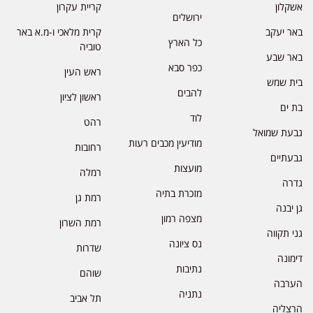
אשקלון
קריית עקרון
ירושלים
באר יעקב
קרית מלאכי ו-מ.א באר
כל הארץ
טוביה
באר שבע
כפר סבא
ראש העין
בית שמש
להבים
ראשון לציון
בת ים
לוד
רהט
גבעת שמואל
מודיעין מכבים רעות
רחובות
גבעתיים
מועצות
רמלה
גדרה
מזכרת בתיה
רמת גן
גן יבנה
מצפה רמון
רמת השרון
גני תקווה
נס ציונה
שדרות
דימונה
נתיבות
שוהם
הערבה
נתניה
תל אביב
הרצליה