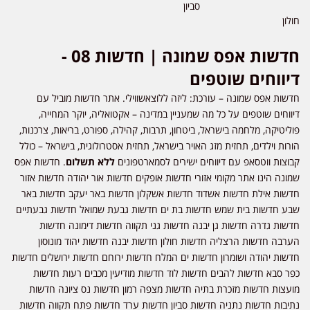
סביון
חולון
חדשות אפס שמונה | חדשות 08 -
דיווחים שוטפים
חדשות אפס שמונה – עורכת: ליזה ללוצאשווילי. אתר חדשות מוביל עם
דיווחים שוטפים על כל מה שמעניין במדינה – אקטואליה, יוקר המחייה,
פוליטיקה, מלחמה בישראל, ביטחון, תרבות, קהילה, ספורט, בריאות, צרכנות,
הורות וילדים, תחזית מזג האויר בישראל, תחזית אסטרולוגית, בישראל – כולל
קבוצות ווטסאפ עם דיווחים ישירים לסמארטפונים
ללא תשלום
. חדשות אפס
שמונה הינו אתר מקומי אזורי חדשות אופקים חדשות אור יהודה חדשות אזור
חדשות אילת חדשות אשדוד חדשות אשקלון חדשות באר יעקב חדשות באר
שבע חדשות בית שמש חדשות בת ים חדשות גבעת שמואל חדשות גבעתיים
חדשות גדרה חדשות גן יבנה חדשות גני תקווה חדשות דימונה חדשות
הערבה חדשות הרצליה חדשות חולון חדשות יבנה חדשות יהוד מונוסון
חדשות יהודה ושומרון חדשות ים המלח חדשות ירוחם חדשות ירושלים חדשות
כפר סבא חדשות להבים חדשות לוד חדשות מודיעין מכבים רעות חדשות
מועצות חדשות מזכרת בתיה חדשות מצפה רמון חדשות נס ציונה חדשות
נתיבות חדשות נתניה חדשות סביון חדשות ערד חדשות פתח תקווה חדשות