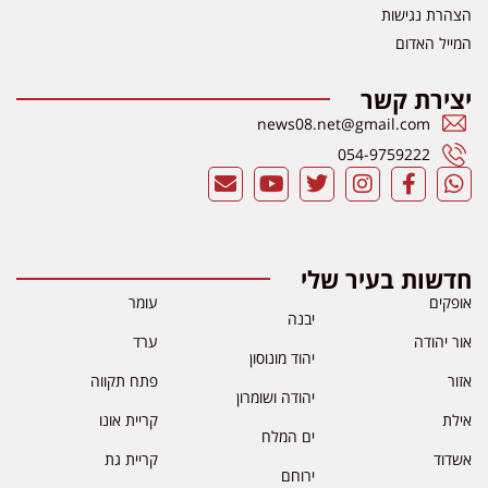
הצהרת נגישות
המייל האדום
יצירת קשר
news08.net@gmail.com
054-9759222
חדשות בעיר שלי
אופקים
עומר
יבנה
אור יהודה
ערד
יהוד מונוסון
אזור
פתח תקווה
יהודה ושומרון
אילת
קריית אונו
ים המלח
אשדוד
קריית גת
ירוחם