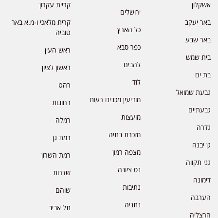
אשקלון
קריית עקרון
ירושלים
באר יעקב
קרית מלאכי ו-מ.א באר
כל הארץ
טוביה
באר שבע
כפר סבא
ראש העין
בית שמש
להבים
ראשון לציון
בת ים
לוד
רהט
גבעת שמואל
מודיעין מכבים רעות
רחובות
גבעתיים
מועצות
רמלה
גדרה
מזכרת בתיה
רמת גן
גן יבנה
מצפה רמון
רמת השרון
גני תקווה
נס ציונה
שדרות
דימונה
נתיבות
שוהם
הערבה
נתניה
תל אביב
הרצליה