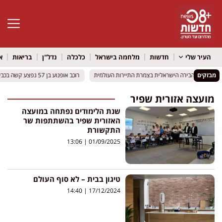
פתח סרגל 
העיר שלי
חדשות
מלחמה בישראל
כלכלה
נדל"ן
בריאות
א
מבזקים
 וירושלים: הבירה הישראלית בצמרת התיירות העולמית
 וירושלים: הבירה הישראלית בצמרת התיירות העולמית
רוכב אופנוע בן 57 נפצע קשה בכביש 412 סמוך לאור יהודה
רוכב אופנוע בן 57 נפצע קשה בכביש 412 סמוך לאור יהודה
מועצה אזורית שפיר
שנת הלימודים נפתחה במועצה
האזורית שפיר בהשתתפות שר
התקשורת
13:06
01/09/2025
טיגון בבית – לא סוף העולם
14:40
17/12/2024