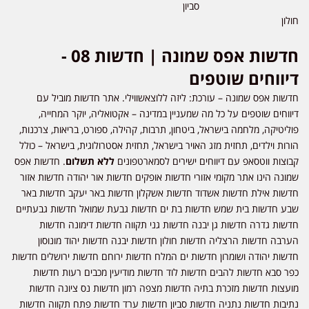
סביון
חולון
חדשות אפס שמונה | חדשות 08 -
דיווחים שוטפים
חדשות אפס שמונה – עורכת: ליזה ללוצאשווילי. אתר חדשות מוביל עם
דיווחים שוטפים על כל מה שמעניין במדינה – אקטואליה, יוקר המחייה,
פוליטיקה, מלחמה בישראל, ביטחון, תרבות, קהילה, ספורט, בריאות, צרכנות,
הורות וילדים, תחזית מזג האויר בישראל, תחזית אסטרולוגית, בישראל – כולל
קבוצות ווטסאפ עם דיווחים ישירים לסמארטפונים
ללא תשלום
. חדשות אפס
שמונה הינו אתר מקומי אזורי חדשות אופקים חדשות אור יהודה חדשות אזור
חדשות אילת חדשות אשדוד חדשות אשקלון חדשות באר יעקב חדשות באר
שבע חדשות בית שמש חדשות בת ים חדשות גבעת שמואל חדשות גבעתיים
חדשות גדרה חדשות גן יבנה חדשות גני תקווה חדשות דימונה חדשות
הערבה חדשות הרצליה חדשות חולון חדשות יבנה חדשות יהוד מונוסון
חדשות יהודה ושומרון חדשות ים המלח חדשות ירוחם חדשות ירושלים חדשות
כפר סבא חדשות להבים חדשות לוד חדשות מודיעין מכבים רעות חדשות
מועצות חדשות מזכרת בתיה חדשות מצפה רמון חדשות נס ציונה חדשות
נתיבות חדשות נתניה חדשות סביון חדשות ערד חדשות פתח תקווה חדשות