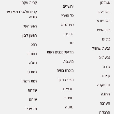
אשקלון
קריית עקרון
ירושלים
באר יעקב
קרית מלאכי ו-מ.א באר
כל הארץ
טוביה
באר שבע
כפר סבא
ראש העין
בית שמש
להבים
ראשון לציון
בת ים
לוד
רהט
גבעת שמואל
מודיעין מכבים רעות
רחובות
גבעתיים
מועצות
רמלה
גדרה
מזכרת בתיה
רמת גן
גן יבנה
מצפה רמון
רמת השרון
גני תקווה
נס ציונה
שדרות
דימונה
נתיבות
שוהם
הערבה
נתניה
תל אביב
הרצליה