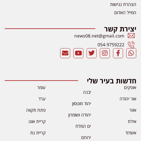
הצהרת נגישות
המייל האדום
יצירת קשר
news08.net@gmail.com
054-9759222
חדשות בעיר שלי
אופקים
עומר
יבנה
אור יהודה
ערד
יהוד מונוסון
אזור
פתח תקווה
יהודה ושומרון
אילת
קריית אונו
ים המלח
אשדוד
קריית גת
ירוחם