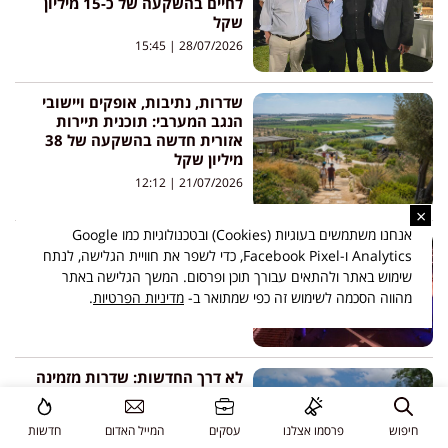
לחיים בהשקעה של כ-15 מיליון
שקל
15:45
28/07/2026
שדרות, נתיבות, אופקים ויישובי
הנגב המערבי: תוכנית תיירות
אזורית חדשה בהשקעה של 38
מיליון שקל
12:12
21/07/2026
×
אנחנו משתמשים בעוגיות (Cookies) ובטכנולוגיות כמו Google
ההיסטוריה קמה לחיים: מופע
Analytics ו-Facebook Pixel, כדי לשפר את חוויית הגלישה, לנתח
לילה טכנולוגי מרהיב הושק
שימוש באתר ולהתאים עבורך תוכן ופרסום. המשך הגלישה באתר
במצודה הצלבנית בעכו העתיקה
מהווה הסכמה לשימוש זה כפי שמתואר ב-
מדיניות הפרטיות
.
14:16
16/07/2026
לא דרך החדשות: שדרות מזמינה
תיירים מהעולם לפגוש את העיר
שאחרי 7 באוקטובר
חיפוש
פרסמו אצלנו
עסקים
המייל האדום
חדשות
12:03
13/07/2026