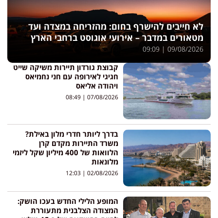
לא חייבים להישרף בחום: מהזריחה במצדה ועד
מטאורים במדבר – אירועי אוגוסט ברחבי הארץ
09:09
09/08/2026
קבוצת גורדון תיירות משיקה שייט
חגיגי לאירופה עם חני נחמיאס
ויהודה אליאס
08:49
07/08/2026
בדרך ליותר חדרי מלון באילת?
משרד התיירות מקדם קרן
הלוואות של 400 מיליון שקל ליזמי
מלונאות
12:03
02/08/2026
המופע הלילי החדש בעכו הושק:
המצודה הצלבנית מתעוררת