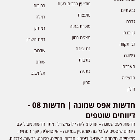
מודיעין מכבים רעות
רחובות
גבעתיים
מועצות
רמלה
גדרה
מזכרת בתיה
רמת גן
גן יבנה
מצפה רמון
רמת השרון
גני תקווה
נס ציונה
שדרות
דימונה
נתיבות
שוהם
הערבה
נתניה
תל אביב
הרצליה
סביון
חולון
חדשות אפס שמונה | חדשות 08 -
דיווחים שוטפים
חדשות אפס שמונה – עורכת: ליזה ללוצאשווילי. אתר חדשות מוביל עם
דיווחים שוטפים על כל מה שמעניין במדינה – אקטואליה, יוקר המחייה,
פוליטיקה, מלחמה בישראל, ביטחון, תרבות, קהילה, ספורט, בריאות, צרכנות,