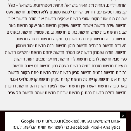
הורות וילדים, תחזית מזג האויר בישראל, תחזית אסטרולוגית, בישראל – כולל
קבוצות ווטסאפ עם דיווחים ישירים לסמארטפונים
ללא תשלום
. חדשות אפס
שמונה הינו אתר מקומי אזורי חדשות אופקים חדשות אור יהודה חדשות אזור
חדשות אילת חדשות אשדוד חדשות אשקלון חדשות באר יעקב חדשות באר
שבע חדשות בית שמש חדשות בת ים חדשות גבעת שמואל חדשות גבעתיים
חדשות גדרה חדשות גן יבנה חדשות גני תקווה חדשות דימונה חדשות
הערבה חדשות הרצליה חדשות חולון חדשות יבנה חדשות יהוד מונוסון
חדשות יהודה ושומרון חדשות ים המלח חדשות ירוחם חדשות ירושלים חדשות
כפר סבא חדשות להבים חדשות לוד חדשות מודיעין מכבים רעות חדשות
מועצות חדשות מזכרת בתיה חדשות מצפה רמון חדשות נס ציונה חדשות
נתיבות חדשות נתניה חדשות סביון חדשות ערד חדשות פתח תקווה חדשות
קריית אונו חדשות קריית גת חדשות קריית עקרון חדשות קרית מלאכי ו-מ.א
באר טוביה חדשות ראש העין חדשות ראשון לציון חדשות רהט חדשות רחובות
חדשות רמלה חדשות רמת גן חדשות שדרות חדשות שוהם חדשות תל אביב
×
כל הזכויות שמורות ל-ליזה ללוצאשווילי - חדשות אפס שמונה - דיווחים בזמן
אנחנו משתמשים בעוגיות (Cookies) ובטכנולוגיות כמו Google
אמת, נוסד בשנת 2019 | טל' לפרסומים 054-9759222 מייל מערכת
Analytics ו-Facebook Pixel, כדי לשפר את חוויית הגלישה, לנתח
news08.net@gmail.com